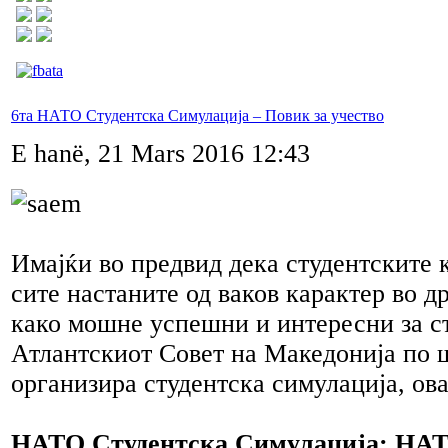
6та НАТО Студентска Симулација – Повик за учество
E hanë, 21 Mars 2016 12:43
Имајќи во предвид дека студентските
сите настаните од ваков карактер во д
како мошне успешни и интересни за ст
Атлантскиот Совет на Македонија по 
организира студентска симулација, ова
НАТО Студентска Симулација: НАТ