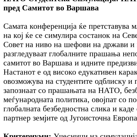
пред Самитот во Варшава
Самата конференција ќе претставува 
на кој ќе се симулира состанок на Се
Совет на ниво на шефови на држави и 
разгледуваат глобалните прашања неп
самитот во Варшава и идните предизви
Настанот е од високо едукативен кара
овозможува на студентите одблиску и 
запознаат со прашањата на НАТО, без
меѓународната политика, овојпат со по
глобалната безбедностна слика и каде 
партнер земјите од Југоисточна Европа
Критериуми:
Учесници на симулација