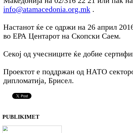
Македонија на 02/316 22 21 или пак н
info@atamacedonia.org.mk
.
Настанот ќе се одржи на 26 април 201
во ЕРА Центарот на Скопски Саем.
Секој од учесниците ќе добие сертифик
Проектот е поддржан од НАТО секторо
дипломатија, Брисел.
PUBLIKIMET