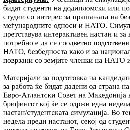
бидат студенти на додипломски или п
студии со интерес за прашањата на бе
меѓународните односи и НАТО. Симул
претставува интерактивен настан и за 
потребно е да се соодветно подготвени
НАТО, безбедноста како и за национ
поврзани со земјите членки на НАТО и
Материјали за подготовка на кандидат
за работа ќе бидат дадени од страна н
Евро-Атлантски Совет на Македонија 
брифингот кој ќе се одржи една недел
настан/студентската симулација. Во те
недела предн настанот, секој од студен
контакт со тимот на Евро-Атлантски С