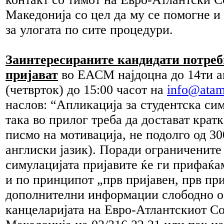
Македонија со цел да му се помогне и
за улогата по сите процедури.
Заинтересираните кандидати потребн
пријават
во ЕАСМ најдоцна до 14ти а
(четврток) до 15:00 часот на
info@atam
наслов: “Апликација за студентска си
така во прилог треба да достават крат
писмо на мотивација, не подолго од 30
англиски јазик). Поради ограничените
симулацијата пријавите ќе ги прифаќ
и по принципот „прв пријавен, прв пр
дополнителни информации слободно об
канцеларијата на Евро-Атлантскиот Со