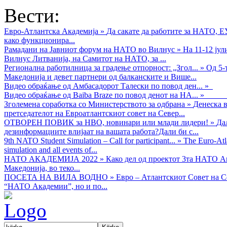
Вести:
Евро-Атлантска Академија
»
Да сакате да работите за НАТО, 
како функционира...
Рамадани на Јавниот форум на НАТО во Вилнус
»
На 11-12 ју
Вилнус Литванија, на Самитот на НАТО, за ...
Регионална работилница за градење отпорност: „Згол...
»
Од 5-
Македонија и девет партнери од балканските и Више...
Видео обраќањe од Амбасадорот Талески по повод ден...
»
Видео обраќање од Baiba Braze по повод денот на НА...
»
Зголемена соработка со Министерството за одбрана
»
Денеска в
претседателот на Евроатлантскиот совет на Север...
ОТВОРЕН ПОВИК за НВО, новинари или млади лидери!
»
Да
дезинформациите влијаат на вашата работа?Дали би с...
9th NATO Student Simulation – Call for participant...
»
The Euro-Atla
simulation and all events of...
НАТО АКАДЕМИЈА 2022
»
Како дел од проектот 3та НАТО Ак
Македонија, во теко...
ПОСЕТА НА ВИЛА ВОДНО
»
Евро – Атлантскиот Совет на С
“НАТО Академии”, но и по...