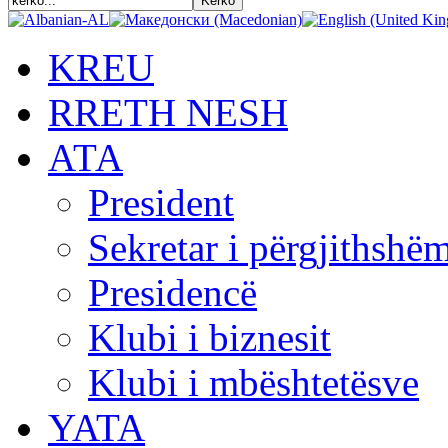
KREU
RRETH NESH
АТА
President
Sekretar i përgjithshë
Presidencë
Klubi i biznesit
Klubi i mbështetësve
YATA