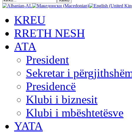
KREU
RRETH NESH
АТА
President
Sekretar i përgjithshë
Presidencë
Klubi i biznesit
Klubi i mbështetësve
YATA