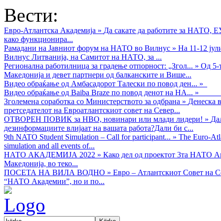
Вести:
Евро-Атлантска Академија
»
Да сакате да работите за НАТО, 
како функционира...
Рамадани на Јавниот форум на НАТО во Вилнус
»
На 11-12 ју
Вилнус Литванија, на Самитот на НАТО, за ...
Регионална работилница за градење отпорност: „Згол...
»
Од 5-
Македонија и девет партнери од балканските и Више...
Видео обраќањe од Амбасадорот Талески по повод ден...
»
Видео обраќање од Baiba Braze по повод денот на НА...
»
Зголемена соработка со Министерството за одбрана
»
Денеска в
претседателот на Евроатлантскиот совет на Север...
ОТВОРЕН ПОВИК за НВО, новинари или млади лидери!
»
Да
дезинформациите влијаат на вашата работа?Дали би с...
9th NATO Student Simulation – Call for participant...
»
The Euro-Atla
simulation and all events of...
НАТО АКАДЕМИЈА 2022
»
Како дел од проектот 3та НАТО Ак
Македонија, во теко...
ПОСЕТА НА ВИЛА ВОДНО
»
Евро – Атлантскиот Совет на С
“НАТО Академии”, но и по...