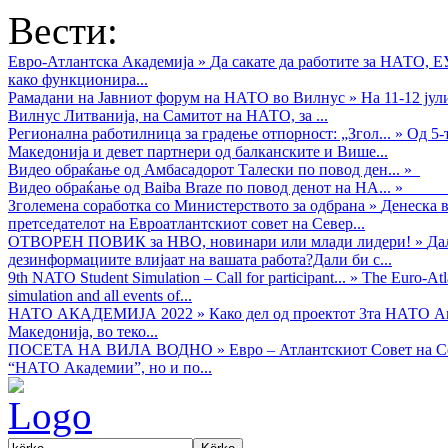
Вести:
Евро-Атлантска Академија
»
Да сакате да работите за НАТО, 
како функционира...
Рамадани на Јавниот форум на НАТО во Вилнус
»
На 11-12 ју
Вилнус Литванија, на Самитот на НАТО, за ...
Регионална работилница за градење отпорност: „Згол...
»
Од 5-
Македонија и девет партнери од балканските и Више...
Видео обраќањe од Амбасадорот Талески по повод ден...
»
Видео обраќање од Baiba Braze по повод денот на НА...
»
Зголемена соработка со Министерството за одбрана
»
Денеска в
претседателот на Евроатлантскиот совет на Север...
ОТВОРЕН ПОВИК за НВО, новинари или млади лидери!
»
Да
дезинформациите влијаат на вашата работа?Дали би с...
9th NATO Student Simulation – Call for participant...
»
The Euro-Atla
simulation and all events of...
НАТО АКАДЕМИЈА 2022
»
Како дел од проектот 3та НАТО Ак
Македонија, во теко...
ПОСЕТА НА ВИЛА ВОДНО
»
Евро – Атлантскиот Совет на С
“НАТО Академии”, но и по...