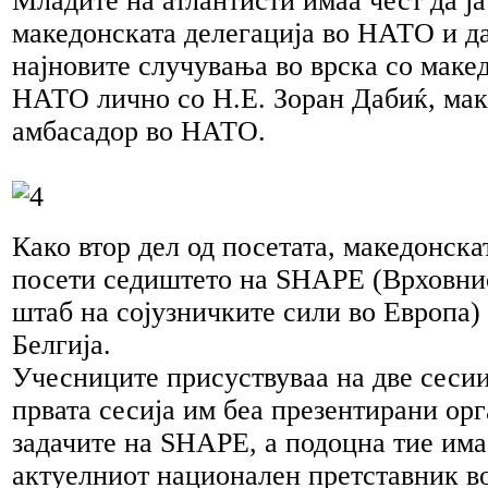
Младите на атлантисти имаа чест да ја
македонската делегација во НАТО и да
најновите случувања во врска со маке
НАТО лично со Н.Е. Зоран Дабиќ, ма
амбасадор во НАТО.
Како втор дел од посетата, македонска
посети седиштето на SHAPE (Врховни
штаб на сојузничките сили во Европа)
Белгија.
Учесниците присуствуваа на две сесии
првата сесија им беа презентирани орг
задачите на SHAPE, а подоцна тие има
актуелниот национален претставник 