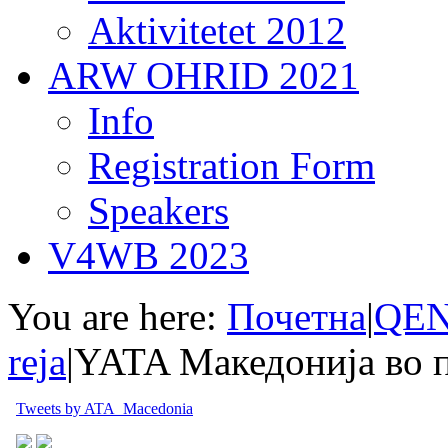
Aktivitetet 2012
ARW OHRID 2021
Info
Registration Form
Speakers
V4WB 2023
You are here:
Почетна
|
QEN
reja
|
YATA Македонија во п
Tweets by ATA_Macedonia