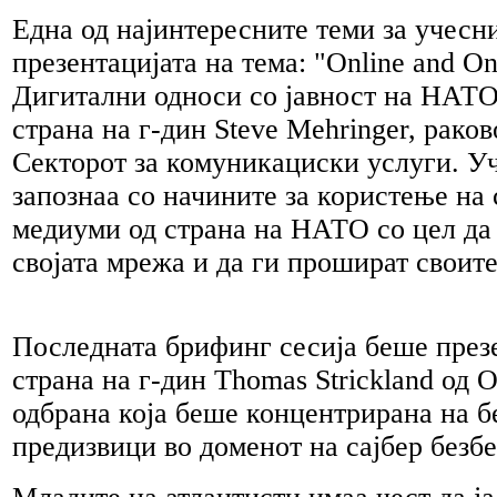
Една од најинтересните теми за учесн
презентацијата на тема: "Online and On
Дигитални односи со јавност на НАТО
страна на г-дин Steve Mehringer, рако
Секторот за комуникациски услуги. У
запознаа со начините за користење на
медиуми од страна на НАТО со цел да
својата мрежа и да ги прошират своит
Последната брифинг сесија беше през
страна на г-дин Thomas Strickland од О
одбрана која беше концентрирана на 
предизвици во доменот на сајбер безб