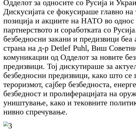
Одделот за односите со Русија и Укр
Дискусијата се фокусираше главно на 
позиција и акциите на НАТО во однос 
партнерството и соработката со Русиј
безбедносни закани и предизвици беа 
страна на д-р Detlef Puhl, Виш Советни
комуникации од Одделот за новите бе
предизвици. Тој дискутираше за актуе
безбедносни предизвици, како што се 
тероризмот, сајбер безбедноста, енерг
безбедност и пролиферацијата на оруж
уништување, како и тековните полити
нивно спречување.