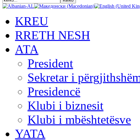
KREU
RRETH NESH
АТА
President
Sekretar i përgjithshë
Presidencë
Klubi i biznesit
Klubi i mbështetësve
YATA