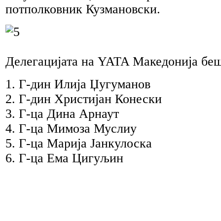
потполковник Кузмановски.
Делегацијата на YATA Македонија беш
1. Г-дин Илија Џугуманов
2. Г-дин Христијан Конески
3. Г-ца Дина Арнаут
4. Г-ца Мимоза Муслиу
5. Г-ца Марија Јанкулоска
6. Г-ца Ема Цигуљин