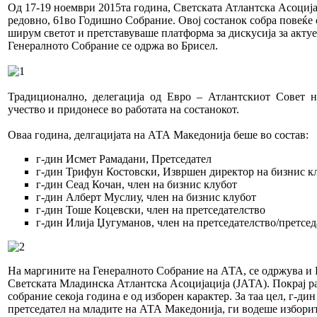
Од 17-19 ноември 2015та година, Светската Атлантска Асоција
редовно, 61во Годишно Собрание. Овој состанок собра повеќе 
ширум светот и претставуваше платформа за дискусија за акту
Генералното Собрание се одржа во Брисел.
Традиционално, делегација од Евро – Атлантскиот Совет н
учество и придонесе во работата на состанокот.
Оваа година, делгацијата на АТА Македонија беше во состав:
г-дин Исмет Рамадани, Претседател
г-дин Трифун Костовски, Извршен директор на бизнис к
г-дин Сеад Кочан, член на бизнис клубот
г-дин Алберт Муслиу, член на бизнис клубот
г-дин Тоше Коцевски, член на претседателство
г-дин Илија Џугуманов, член на претседателство/претсе
На маргините на Генералното Собрание на АТА, се одржува и
Светската Младинска Атлантска Асоцијација (ЈАТА). Покрај р
собрание секоја година е од изборен карактер. За таа цел, г-д
претседател на младите на АТА Македонија, ги водеше изборит