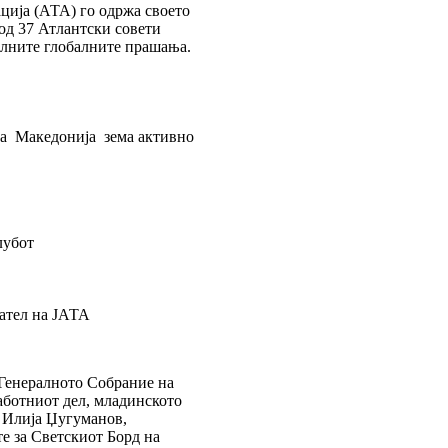
ција (АТА) го одржа своето
од 37 Атлантски совети
елните глобалните прашања.
а Македонија зема активно
лубот
дател на ЈАТА
 Генералното Собрание на
аботниот дел, младинското
ин Илија Џугуманов,
е за Светскиот Борд на