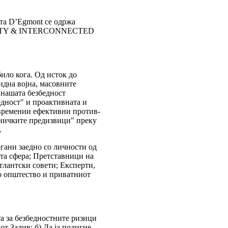
та D’Egmont се одржа
URITY & INTERCONNECTED
ило кога. Од исток до
идна војна, масовните
 нашата безбедност
едност" и проактивната и
времении ефективни против-
едничките предизвици" преку
.
гани заедно со личности од
ата сфера; Претставници на
лантски совети; Експерти,
о општество и приватниот
та за безбедностните ризици
т Залив; б) Да ја подигне