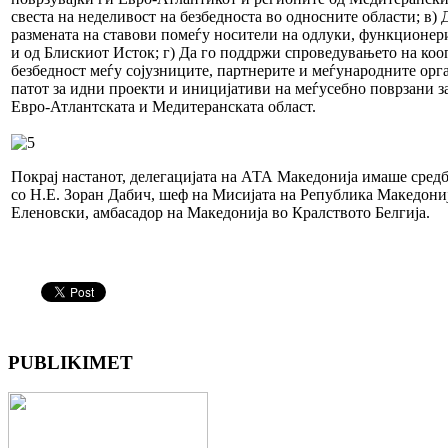
свеста на неделивост на безбедноста во односните области; в) 
размената на ставови помеѓу носители на одлуки, функционери
и од Блискиот Исток; г) Да го поддржи спроведувањето на коо
безбедност меѓу сојузниците, партнерите и меѓународните орга
патот за идни проекти и иницијативи на меѓусебно поврзани за
Евро-Атлантската и Медитеранската област.
Покрај настанот, делегацијата на АТА Македонија имаше сред
со Н.Е. Зоран Дабич, шеф на Мисијата на Република Македони
Еленовски, амбасадор на Македонија во Кралството Белгија.
PUBLIKIMET