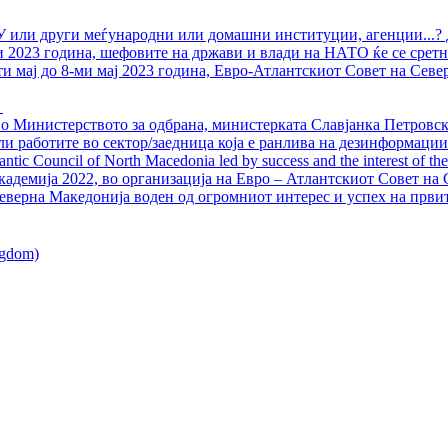
У или други меѓународни или домашни институции, агенции...? 
ли 2023 година, шефовите на држави и влади на НАТО ќе се сретн
ти мај до 8-ми мај 2023 година, Евро-Атлантскиот Совет на Севе
о Министерството за одбрана, министерката Славјанка Петровска
ли работите во сектор/заедница која е ранлива на дезинформации
ntic Council of North Macedonia led by success and the interest of the s
адемија 2022, во организација на Евро – Атлантскиот Совет на С
еверна Македонија воден од огромниот интерес и успех на први