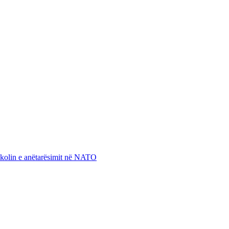
otokolin e anëtarësimit në NATO