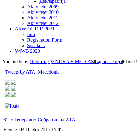
Декларација
Aktivitetet 2009
Aktivitetet 2010
Aktivitetet 2011
Aktivitetet 2012
ARW OHRID 2021
Info
Registration Form
Speakers
V4WB 2023
You are here:
Почетна
|
QENDRA E MEDIAS
|
Lajme/Të reja
|
61во Г
Tweets by ATA_Macedonia
61во Генерално Собрание на АТА
E enjte, 03 Dhetor 2015 15:05