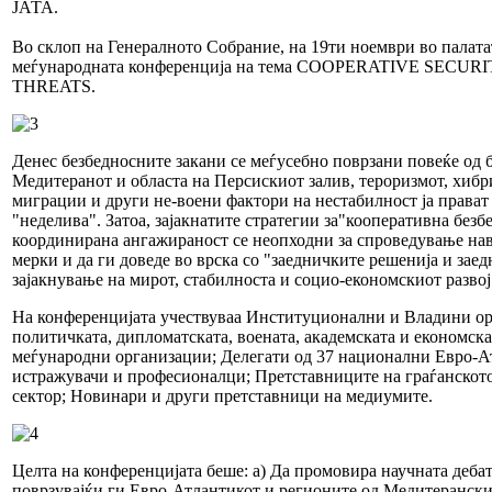
ЈАТА.
Во склоп на Генералното Собрание, на 19ти ноември во палата
меѓународната конференција на тема COOPERATIVE SEC
THREATS.
Денес безбедносните закани се меѓусебно поврзани повеќе од б
Медитеранот и областа на Персискиот залив, тероризмот, хибр
миграции и други не-воени фактори на нестабилност ја прават
"неделива". Затоа, зајакнатите стратегии за"кооперативна безб
координирана ангажираност се неопходни за спроведување на
мерки и да ги доведе во врска со "заедничките решенија и за
зајакнување на мирот, стабилноста и социо-економскиот развој
На конференцијата учествуваа Институционални и Владини ор
политичката, дипломатската, воената, академската и економск
меѓународни организации; Делегати од 37 национални Евро-Ат
истражувачи и професионалци; Претставниците на граѓанскот
сектор; Новинари и други претставници на медиумите.
Целта на конференцијата беше: а) Да промовира научната деба
поврзувајќи ги Евро-Атлантикот и регионите од Медитеранскио