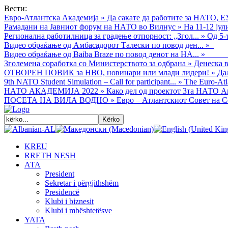
Вести:
Евро-Атлантска Академија
»
Да сакате да работите за НАТО, Е
Рамадани на Јавниот форум на НАТО во Вилнус
»
На 11-12 ју
Регионална работилница за градење отпорност: „Згол...
»
Од 5-
Видео обраќањe од Амбасадорот Талески по повод ден...
»
Видео обраќање од Baiba Braze по повод денот на НА...
»
Зголемена соработка со Министерството за одбрана
»
Денеска в
ОТВОРЕН ПОВИК за НВО, новинари или млади лидери!
»
Да
9th NATO Student Simulation – Call for participant...
»
The Euro-Atla
НАТО АКАДЕМИЈА 2022
»
Како дел од проектот 3та НАТО Ак
ПОСЕТА НА ВИЛА ВОДНО
»
Евро – Атлантскиот Совет на С
KREU
RRETH NESH
АТА
President
Sekretar i përgjithshëm
Presidencë
Klubi i biznesit
Klubi i mbështetësve
YATA