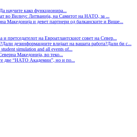
Да научите како функционира...
ат во Вилнус Литванија, на Самитот на НАТО, за ...
рна Македонија и девет партнери од балканските и Више...
 и претседателот на Евроатлантскиот совет на Север...
?Дали дезинформациите влијаат на вашата работа?Дали би с...
tudent simulation and all events of...
еверна Македонија, во теко...
те две “НАТО Академии”, но и по...