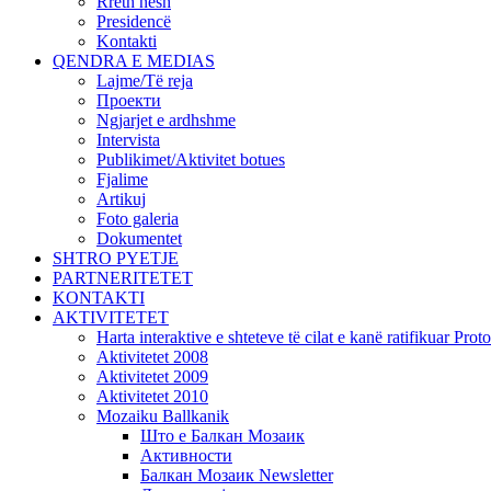
Rreth nesh
Presidencë
Kontakti
QENDRA E MEDIAS
Lajme/Të reja
Проекти
Ngjarjet e ardhshme
Intervista
Publikimet/Aktivitet botues
Fjalime
Artikuj
Foto galeria
Dokumentet
SHTRO PYETJE
PARTNERITETET
KONTAKTI
AKTIVITETET
Harta interaktive e shteteve të cilat e kanë ratifikuar Pr
Aktivitetet 2008
Aktivitetet 2009
Aktivitetet 2010
Mozaiku Ballkanik
Што е Балкан Мозаик
Активности
Балкан Мозаик Newsletter