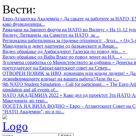
Вести:
Евро-Атлантска Академија
»
Да сакате да работите за НАТО, 
како функционира...
Рамадани на Јавниот форум на НАТО во Вилнус
»
На 11-12 ју
Вилнус Литванија, на Самитот на НАТО, за ...
Регионална работилница за градење отпорност: „Згол...
»
Од 5-
Македонија и девет партнери од балканските и Више...
Видео обраќањe од Амбасадорот Талески по повод ден...
»
Видео обраќање од Baiba Braze по повод денот на НА...
»
Зголемена соработка со Министерството за одбрана
»
Денеска в
претседателот на Евроатлантскиот совет на Север...
ОТВОРЕН ПОВИК за НВО, новинари или млади лидери!
»
Да
дезинформациите влијаат на вашата работа?Дали би с...
9th NATO Student Simulation – Call for participant...
»
The Euro-Atla
simulation and all events of...
НАТО АКАДЕМИЈА 2022
»
Како дел од проектот 3та НАТО Ак
Македонија, во теко...
ПОСЕТА НА ВИЛА ВОДНО
»
Евро – Атлантскиот Совет на С
“НАТО Академии”, но и по...