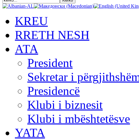
KREU
RRETH NESH
АТА
President
Sekretar i përgjithshë
Presidencë
Klubi i biznesit
Klubi i mbështetësve
YATA