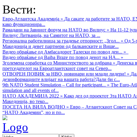
Вести:
Евро-Атлантска Академија
»
Да сакате да работите за НАТО, 
како функционира...
Рамадани на Јавниот форум на НАТО во Вилнус
»
На 11-12 ју
Вилнус Литванија, на Самитот на НАТО, за ...
Регионална работилница за градење отпорност: „Згол...
»
Од 5-
Македонија и девет партнери од балканските и Више...
Видео обраќањe од Амбасадорот Талески по повод ден...
»
Видео обраќање од Baiba Braze по повод денот на НА...
»
Зголемена соработка со Министерството за одбрана
»
Денеска в
претседателот на Евроатлантскиот совет на Север...
ОТВОРЕН ПОВИК за НВО, новинари или млади лидери!
»
Да
дезинформациите влијаат на вашата работа?Дали би с...
9th NATO Student Simulation – Call for participant...
»
The Euro-Atla
simulation and all events of...
НАТО АКАДЕМИЈА 2022
»
Како дел од проектот 3та НАТО Ак
Македонија, во теко...
ПОСЕТА НА ВИЛА ВОДНО
»
Евро – Атлантскиот Совет на С
“НАТО Академии”, но и по...