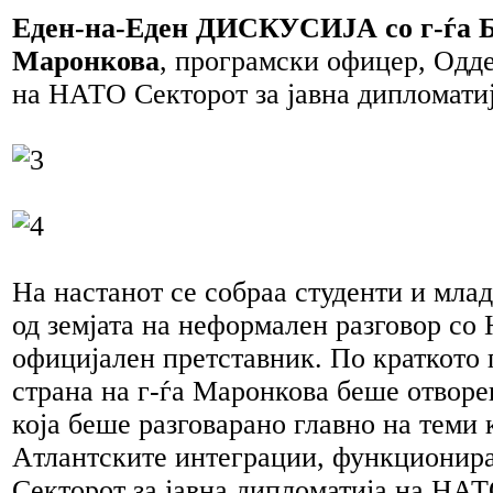
Еден-на-Еден ДИСКУСИЈА со г-ѓа 
Маронкова
, програмски офицер, Одд
на НАТО Секторот за јавна дипломатиј
На настанот се собраа студенти и мл
од земјата на неформален разговор с
официјален претставник. По краткото 
страна на г-ѓа Маронкова беше отворе
која беше разговарано главно на теми 
Aтлантските интеграции, функционир
Секторот за јавна дипломатија на НАТ