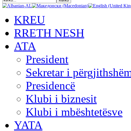
KREU
RRETH NESH
АТА
President
Sekretar i përgjithshë
Presidencë
Klubi i biznesit
Klubi i mbështetësve
YATA