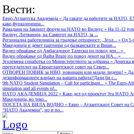
Вести:
Евро-Атлантска Академија
»
Да сакате да работите за НАТО, 
како функционира...
Рамадани на Јавниот форум на НАТО во Вилнус
»
На 11-12 ју
Вилнус Литванија, на Самитот на НАТО, за ...
Регионална работилница за градење отпорност: „Згол...
»
Од 5-
Македонија и девет партнери од балканските и Више...
Видео обраќањe од Амбасадорот Талески по повод ден...
»
Видео обраќање од Baiba Braze по повод денот на НА...
»
Зголемена соработка со Министерството за одбрана
»
Денеска в
претседателот на Евроатлантскиот совет на Север...
ОТВОРЕН ПОВИК за НВО, новинари или млади лидери!
»
Да
дезинформациите влијаат на вашата работа?Дали би с...
9th NATO Student Simulation – Call for participant...
»
The Euro-Atla
simulation and all events of...
НАТО АКАДЕМИЈА 2022
»
Како дел од проектот 3та НАТО Ак
Македонија, во теко...
ПОСЕТА НА ВИЛА ВОДНО
»
Евро – Атлантскиот Совет на С
“НАТО Академии”, но и по...