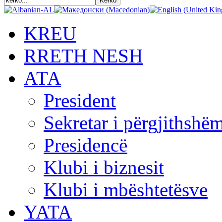
KREU
RRETH NESH
АТА
President
Sekretar i përgjithshë
Presidencë
Klubi i biznesit
Klubi i mbështetësve
YATA