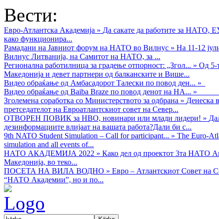
Вести:
Евро-Атлантска Академија
»
Да сакате да работите за НАТО, 
како функционира...
Рамадани на Јавниот форум на НАТО во Вилнус
»
На 11-12 ју
Вилнус Литванија, на Самитот на НАТО, за ...
Регионална работилница за градење отпорност: „Згол...
»
Од 5-
Македонија и девет партнери од балканските и Више...
Видео обраќањe од Амбасадорот Талески по повод ден...
»
Видео обраќање од Baiba Braze по повод денот на НА...
»
Зголемена соработка со Министерството за одбрана
»
Денеска в
претседателот на Евроатлантскиот совет на Север...
ОТВОРЕН ПОВИК за НВО, новинари или млади лидери!
»
Да
дезинформациите влијаат на вашата работа?Дали би с...
9th NATO Student Simulation – Call for participant...
»
The Euro-Atla
simulation and all events of...
НАТО АКАДЕМИЈА 2022
»
Како дел од проектот 3та НАТО Ак
Македонија, во теко...
ПОСЕТА НА ВИЛА ВОДНО
»
Евро – Атлантскиот Совет на С
“НАТО Академии”, но и по...