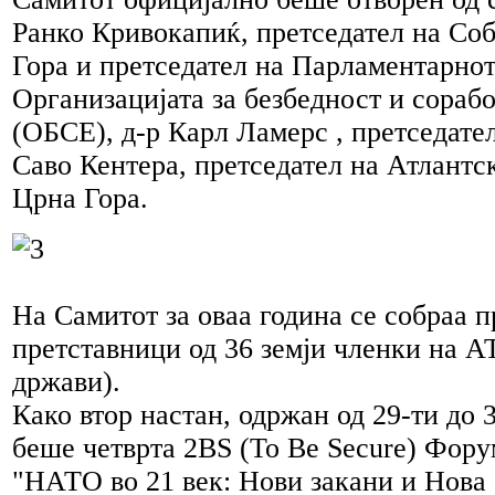
Ранко Кривокапиќ, претседател на Со
Гора и претседател на Парламентарнот
Организацијата за безбедност и сораб
(ОБСЕ), д-р Карл Ламерс , претседател
Саво Кентера, претседател на Атлантс
Црна Гора.
На Самитот за оваа година се собраа п
претставници од 36 земји членки на 
држави).
Како втор настан, одржан од 29-ти до 
беше четврта 2BS (To Be Secure) Фору
"НАТО во 21 век: Нови закани и Нова