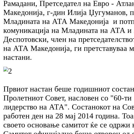
Рамадани, Претседател на Евро - Атла
Македонија, г-дин Илија Џугуманов, п
Младината на АТА Македонија и потп
комуникација на Младината на АТА и
Деспотовски, член на претседателств
на АТА Македонија, ги претставуваа м
настани.
Првиот настан беше годишниот соста
Пролетниот Совет, насловен со "60-ти
лидерство на АТА". Состанокот на Со
работен ден на 28 мај 2014 година. Тоа
своето основање самитот ќе се одржи 
Самитот официјално беше отворен од с