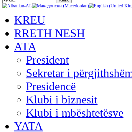
KREU
RRETH NESH
АТА
President
Sekretar i përgjithshë
Presidencë
Klubi i biznesit
Klubi i mbështetësve
YATA