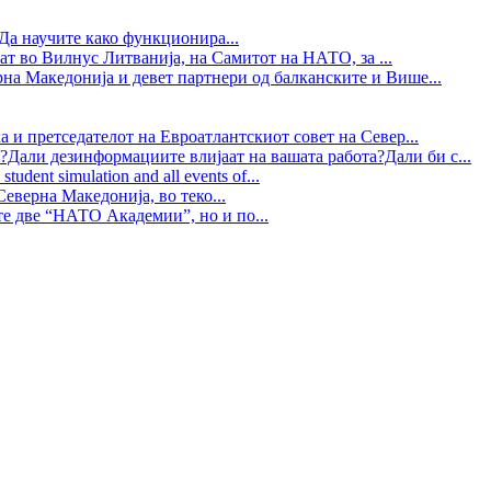
Да научите како функционира...
ат во Вилнус Литванија, на Самитот на НАТО, за ...
рна Македонија и девет партнери од балканските и Више...
 и претседателот на Евроатлантскиот совет на Север...
?Дали дезинформациите влијаат на вашата работа?Дали би с...
tudent simulation and all events of...
еверна Македонија, во теко...
те две “НАТО Академии”, но и по...