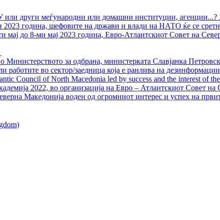
У или други меѓународни или домашни институции, агенции...? 
ли 2023 година, шефовите на држави и влади на НАТО ќе се сретн
ти мај до 8-ми мај 2023 година, Евро-Атлантскиот Совет на Севе
о Министерството за одбрана, министерката Славјанка Петровска
ли работите во сектор/заедница која е ранлива на дезинформации
ntic Council of North Macedonia led by success and the interest of the s
адемија 2022, во организација на Евро – Атлантскиот Совет на С
еверна Македонија воден од огромниот интерес и успех на први