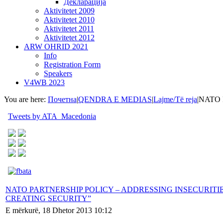
Декларација
Aktivitetet 2009
Aktivitetet 2010
Aktivitetet 2011
Aktivitetet 2012
ARW OHRID 2021
Info
Registration Form
Speakers
V4WB 2023
You are here:
Почетна
|
QENDRA E MEDIAS
|
Lajme/Të reja
|
NATO 
Tweets by ATA_Macedonia
NATO PARTNERSHIP POLICY – ADDRESSING INSECURITI
CREATING SECURITY”
E mërkurë, 18 Dhetor 2013 10:12