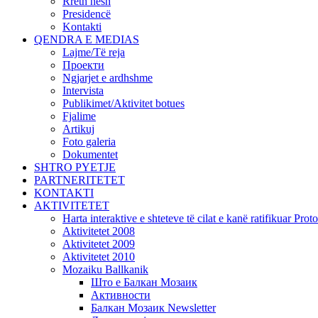
Rreth nesh
Presidencë
Kontakti
QENDRA E MEDIAS
Lajme/Të reja
Проекти
Ngjarjet e ardhshme
Intervista
Publikimet/Aktivitet botues
Fjalime
Artikuj
Foto galeria
Dokumentet
SHTRO PYETJE
PARTNERITETET
KONTAKTI
AKTIVITETET
Harta interaktive e shteteve të cilat e kanë ratifikuar Pr
Aktivitetet 2008
Aktivitetet 2009
Aktivitetet 2010
Mozaiku Ballkanik
Што е Балкан Мозаик
Активности
Балкан Мозаик Newsletter