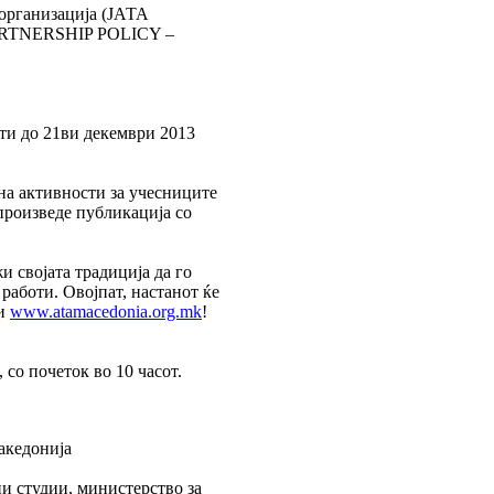
 организација (ЈАТА
 PARTNERSHIP POLICY –
ти до 21ви декември 2013
 на активности за учесниците
произведе публикација со
и својата традиција да го
работи. Овојпат, настанот ќе
и
www.atamacedonia.org.mk
!
 со почеток во 10 часот.
акедонија
и студии, министерство за