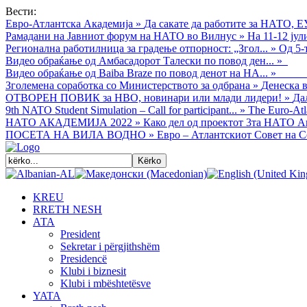
Вести:
Евро-Атлантска Академија
»
Да сакате да работите за НАТО, Е
Рамадани на Јавниот форум на НАТО во Вилнус
»
На 11-12 ју
Регионална работилница за градење отпорност: „Згол...
»
Од 5-
Видео обраќањe од Амбасадорот Талески по повод ден...
»
Видео обраќање од Baiba Braze по повод денот на НА...
»
Зголемена соработка со Министерството за одбрана
»
Денеска в
ОТВОРЕН ПОВИК за НВО, новинари или млади лидери!
»
Да
9th NATO Student Simulation – Call for participant...
»
The Euro-Atla
НАТО АКАДЕМИЈА 2022
»
Како дел од проектот 3та НАТО Ак
ПОСЕТА НА ВИЛА ВОДНО
»
Евро – Атлантскиот Совет на С
KREU
RRETH NESH
АТА
President
Sekretar i përgjithshëm
Presidencë
Klubi i biznesit
Klubi i mbështetësve
YATA