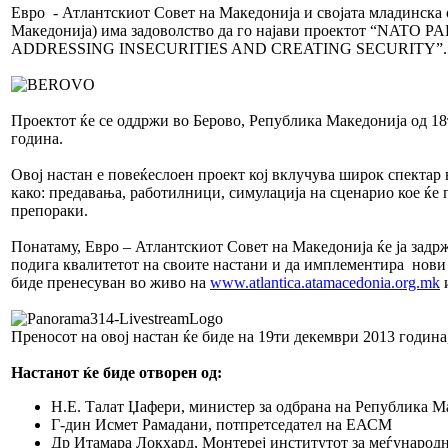
Евро - Атлантскиот Совет на Македонија и својата младинска
Македонија) има задоволство да го најави проектот “NATO
ADDRESSING INSECURITIES AND CREATING SECURITY”.
Проектот ќе се оддржи во Берово, Република Македонија од 18
година.
Овој настан е повеќеслоен проект кој вклучува широк спектар
како: предавања, работилници, симулација на сценарио кое ќе 
препораки.
Понатаму, Евро – Атлантскиот Совет на Македонија ќе ја задрж
подига квалитетот на своите настани и да имплементира нови 
биде пренесуван во живо на
www.atlantica.atamacedonia.org.mk
Преносот на овој настан ќе биде на 19ти декември 2013 година,
Настанот ќе биде отворен од:
Н.Е. Талат Џафери, министер за одбрана на Република М
Г-дин Исмет Рамадани, потпретседател на ЕАСМ
Др Итамара Локхард, Монтереј институтот за меѓународн