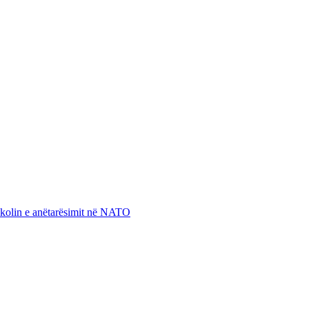
otokolin e anëtarësimit në NATO