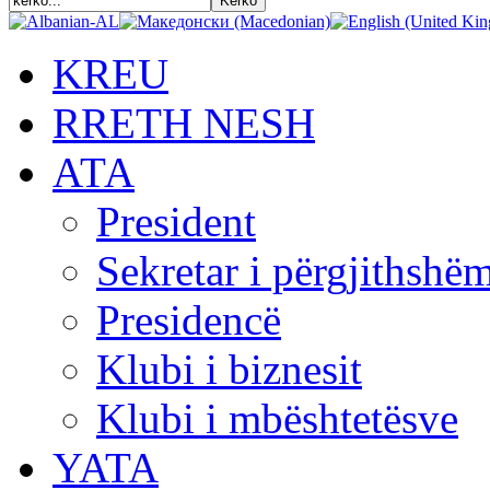
KREU
RRETH NESH
АТА
President
Sekretar i përgjithshë
Presidencë
Klubi i biznesit
Klubi i mbështetësve
YATA