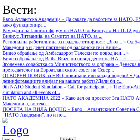
Вести:
Евро-Атлантска Академија
»
Да сакате да работите за НАТО, 
како функционира...
Рамадани на Јавниот форум на НАТО во Вилнус
»
На 11-12 ју
Вилнус Литванија, на Самитот на НАТО, за ...
Регионална работилница за градење отпорност: „Згол...
»
Од 5-
Македонија и девет партнери од балканските и Више...
Видео обраќањe од Амбасадорот Талески по повод ден...
»
Видео обраќање од Baiba Braze по повод денот на НА...
»
Зголемена соработка со Министерството за одбрана
»
Денеска в
претседателот на Евроатлантскиот совет на Север...
ОТВОРЕН ПОВИК за НВО, новинари или млади лидери!
»
Да
дезинформациите влијаат на вашата работа?Дали би с...
9th NATO Student Simulation – Call for participant...
»
The Euro-Atla
simulation and all events of...
НАТО АКАДЕМИЈА 2022
»
Како дел од проектот 3та НАТО Ак
Македонија, во теко...
ПОСЕТА НА ВИЛА ВОДНО
»
Евро – Атлантскиот Совет на С
“НАТО Академии”, но и по...