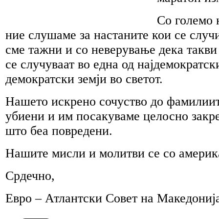
Со големо 
ние слушаме за настаните кои се случ
сме тажни и со неверување дека такви
се случуваат во една од најдемократск
демократски земји во светот.
Нашето искрено сочуство до фамилиит
убиени и им посакуваме целосно закр
што беа повредени.
Нашите мисли и молитви се со америк
Срдечно,
Евро – Атлантски Совет на Македониј