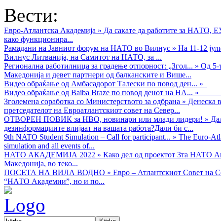
Вести:
Евро-Атлантска Академија
»
Да сакате да работите за НАТО, 
како функционира...
Рамадани на Јавниот форум на НАТО во Вилнус
»
На 11-12 ју
Вилнус Литванија, на Самитот на НАТО, за ...
Регионална работилница за градење отпорност: „Згол...
»
Од 5-
Македонија и девет партнери од балканските и Више...
Видео обраќањe од Амбасадорот Талески по повод ден...
»
Видео обраќање од Baiba Braze по повод денот на НА...
»
Зголемена соработка со Министерството за одбрана
»
Денеска в
претседателот на Евроатлантскиот совет на Север...
ОТВОРЕН ПОВИК за НВО, новинари или млади лидери!
»
Да
дезинформациите влијаат на вашата работа?Дали би с...
9th NATO Student Simulation – Call for participant...
»
The Euro-Atla
simulation and all events of...
НАТО АКАДЕМИЈА 2022
»
Како дел од проектот 3та НАТО Ак
Македонија, во теко...
ПОСЕТА НА ВИЛА ВОДНО
»
Евро – Атлантскиот Совет на С
“НАТО Академии”, но и по...