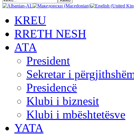
KREU
RRETH NESH
АТА
President
Sekretar i përgjithshë
Presidencë
Klubi i biznesit
Klubi i mbështetësve
YATA