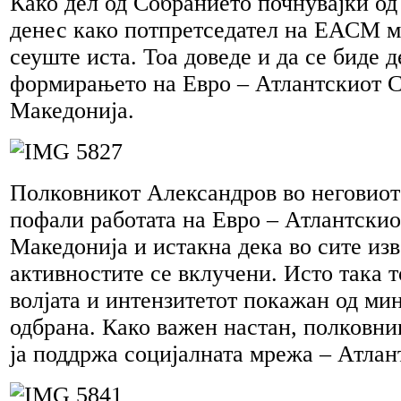
Како дел од Собранието почнувајќи од
денес како потпретседател на ЕАСМ м
сеуште иста. Тоа доведе и да се биде д
формирањето на Евро – Атлантскиот С
Македонија.
Полковникот Александров во неговиот 
пофали работата на Евро – Атлантскио
Македонија и истакна дека во сите и
активностите се вклучени. Исто така т
волјата и интензитетот покажан од ми
одбрана. Како важен настан, полковн
ја поддржа социјалната мрежа – Атлан