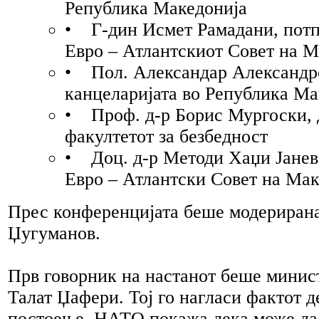
Република Македонија
• Г-дин Исмет Рамадани, потп
Евро – Атлантскиот Совет на М
• Пол. Александар Александр
канцеларијата во Република Ма
• Проф. д-р Борис Мургоски, 
факултетот за безбедност
• Доц. д-р Методи Хаџи Јанев,
Евро – Атлантски Совет на Мак
Прес конференцијата беше модерирана
Џугуманов.
Прв говорник на настанот беше минист
Талат Џафери. Тој го нагласи фактот д
постоење, НАТО покажа дека може да