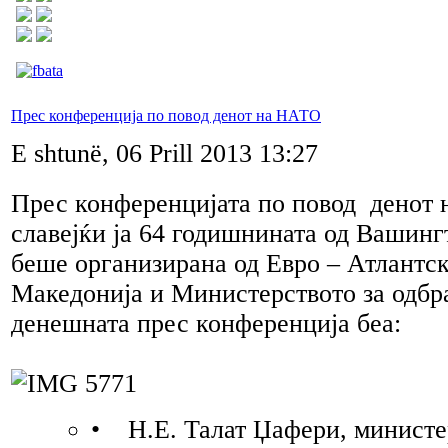
Прес конференција по повод денот на НАТО
E shtunë, 06 Prill 2013 13:27
Прес конференцијата по повод денот 
славејќи ја 64 годишнината од Вашинг
беше организирана од Евро – Атлантск
Македонија и Министерството за одбр
денешната прес конференција беа:
• Н.Е. Талат Џафери, министер