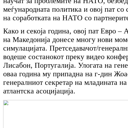
научат за проблемите на НАТО, безбед
меѓународната политика и овој пат со 
на соработката на НАТО со партнерит
Како и секоја година, овој пат Евро –
на Македонија донесе многу нови мом
симулацијата. Претседавачот/генералн
водеше состанокот преку видео конфе
Лисабон, Португалија. Улогата на ген
оваа година му припадна на г-дин Жоа
генералниот секретар на младината на
атлантска асоцијација.