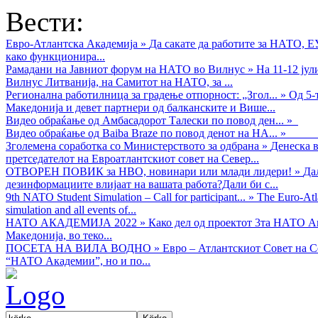
Вести:
Евро-Атлантска Академија
»
Да сакате да работите за НАТО, 
како функционира...
Рамадани на Јавниот форум на НАТО во Вилнус
»
На 11-12 ју
Вилнус Литванија, на Самитот на НАТО, за ...
Регионална работилница за градење отпорност: „Згол...
»
Од 5-
Македонија и девет партнери од балканските и Више...
Видео обраќањe од Амбасадорот Талески по повод ден...
»
Видео обраќање од Baiba Braze по повод денот на НА...
»
Зголемена соработка со Министерството за одбрана
»
Денеска в
претседателот на Евроатлантскиот совет на Север...
ОТВОРЕН ПОВИК за НВО, новинари или млади лидери!
»
Да
дезинформациите влијаат на вашата работа?Дали би с...
9th NATO Student Simulation – Call for participant...
»
The Euro-Atla
simulation and all events of...
НАТО АКАДЕМИЈА 2022
»
Како дел од проектот 3та НАТО Ак
Македонија, во теко...
ПОСЕТА НА ВИЛА ВОДНО
»
Евро – Атлантскиот Совет на С
“НАТО Академии”, но и по...