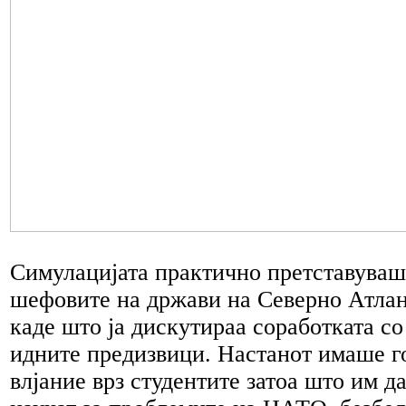
Симулацијата практично претставуваш
шефовите на држави на Северно Атлан
каде што ја дискутираа соработката со
идните предизвици. Настанот имаше г
влјание врз студентите затоа што им д