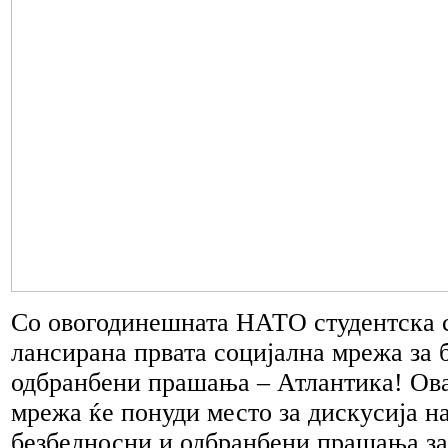
Со овогодинешната НАТО студентска 
лансирана првата социјална мрежа за 
одбранбени прашања – Атлантика! Ова
мрежа ќе понуди место за дискусија н
безбедносни и одбранбени прашања за