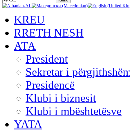
KREU
RRETH NESH
АТА
President
Sekretar i përgjithshë
Presidencë
Klubi i biznesit
Klubi i mbështetësve
YATA