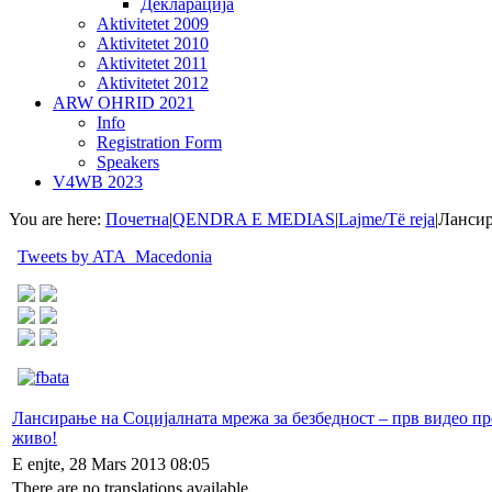
Декларација
Aktivitetet 2009
Aktivitetet 2010
Aktivitetet 2011
Aktivitetet 2012
ARW OHRID 2021
Info
Registration Form
Speakers
V4WB 2023
You are here:
Почетна
|
QENDRA E MEDIAS
|
Lajme/Të reja
|
Лансир
Tweets by ATA_Macedonia
Лансирање на Социјалната мрежа за безбедност – прв видео пр
живо!
E enjte, 28 Mars 2013 08:05
There are no translations available.