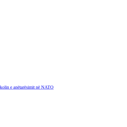
otokolin e anëtarësimit në NATO