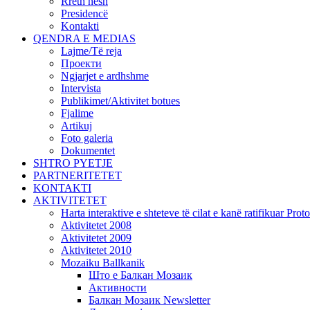
Rreth nesh
Presidencë
Kontakti
QENDRA E MEDIAS
Lajme/Të reja
Проекти
Ngjarjet e ardhshme
Intervista
Publikimet/Aktivitet botues
Fjalime
Artikuj
Foto galeria
Dokumentet
SHTRO PYETJE
PARTNERITETET
KONTAKTI
AKTIVITETET
Harta interaktive e shteteve të cilat e kanë ratifikuar Pr
Aktivitetet 2008
Aktivitetet 2009
Aktivitetet 2010
Mozaiku Ballkanik
Што е Балкан Мозаик
Активности
Балкан Мозаик Newsletter