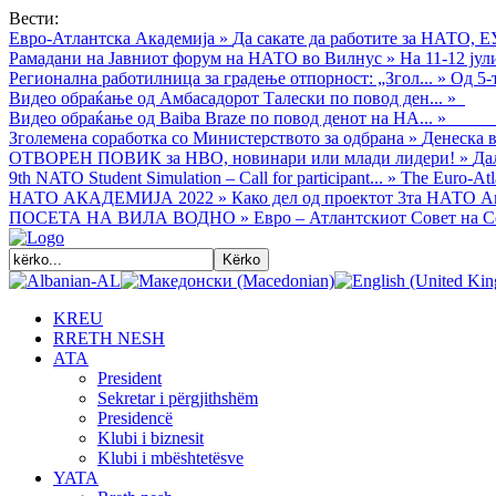
Вести:
Евро-Атлантска Академија
»
Да сакате да работите за НАТО, Е
Рамадани на Јавниот форум на НАТО во Вилнус
»
На 11-12 ју
Регионална работилница за градење отпорност: „Згол...
»
Од 5-
Видео обраќањe од Амбасадорот Талески по повод ден...
»
Видео обраќање од Baiba Braze по повод денот на НА...
»
Зголемена соработка со Министерството за одбрана
»
Денеска в
ОТВОРЕН ПОВИК за НВО, новинари или млади лидери!
»
Да
9th NATO Student Simulation – Call for participant...
»
The Euro-Atla
НАТО АКАДЕМИЈА 2022
»
Како дел од проектот 3та НАТО Ак
ПОСЕТА НА ВИЛА ВОДНО
»
Евро – Атлантскиот Совет на С
KREU
RRETH NESH
АТА
President
Sekretar i përgjithshëm
Presidencë
Klubi i biznesit
Klubi i mbështetësve
YATA