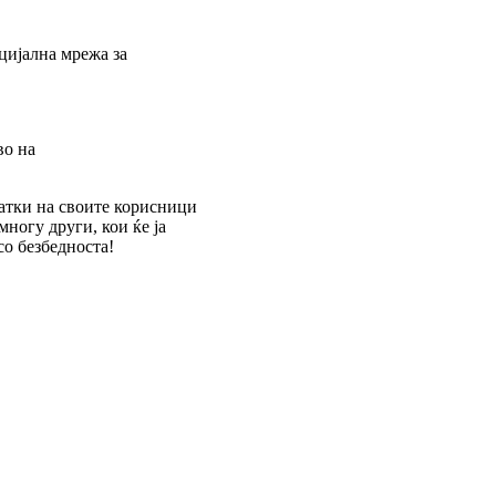
цијална мрежа за
во на
латки на своите корисници
многу други, кои ќе ја
со безбедноста!