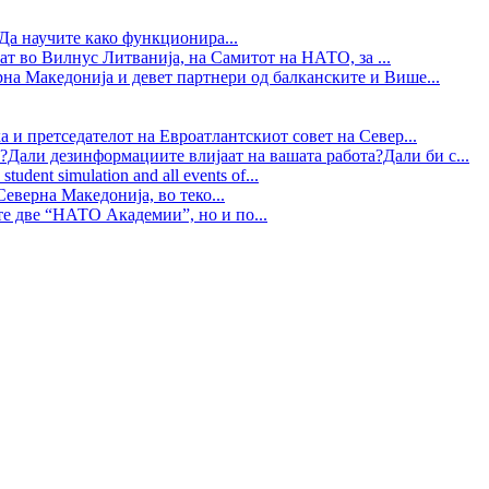
Да научите како функционира...
ат во Вилнус Литванија, на Самитот на НАТО, за ...
рна Македонија и девет партнери од балканските и Више...
 и претседателот на Евроатлантскиот совет на Север...
?Дали дезинформациите влијаат на вашата работа?Дали би с...
tudent simulation and all events of...
еверна Македонија, во теко...
те две “НАТО Академии”, но и по...