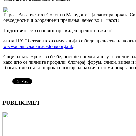
Евро – Атлантскиот Совет на Македонија ја лансира првата Со
безбедносни и одбранбени прашања, денес во 11 часот!
Подгответе се за нашиот прв видео пренос во живо!
4тата НАТО студентска симулација ќе биде пренесувана во жи
www.atlantica.atamacedonia.org.mk
!
Социјалната мрежа за безбедност ќе понуди многу различни а
како што се личните профили, блогерај, форум, слики, видеа и 
збогатат дебата за широки спектар на различни теми поврзани 
PUBLIKIMET