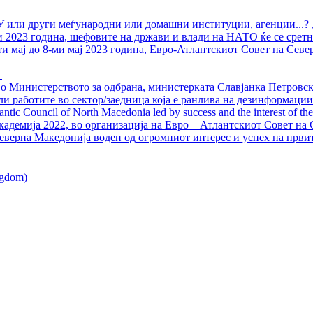
У или други меѓународни или домашни институции, агенции...? 
ли 2023 година, шефовите на држави и влади на НАТО ќе се сретн
ти мај до 8-ми мај 2023 година, Евро-Атлантскиот Совет на Севе
о Министерството за одбрана, министерката Славјанка Петровска
ли работите во сектор/заедница која е ранлива на дезинформации
ntic Council of North Macedonia led by success and the interest of the s
адемија 2022, во организација на Евро – Атлантскиот Совет на С
еверна Македонија воден од огромниот интерес и успех на први