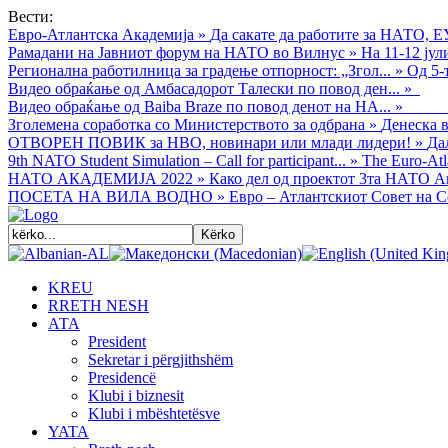
Вести:
Евро-Атлантска Академија
»
Да сакате да работите за НАТО, Е
Рамадани на Јавниот форум на НАТО во Вилнус
»
На 11-12 ју
Регионална работилница за градење отпорност: „Згол...
»
Од 5-
Видео обраќањe од Амбасадорот Талески по повод ден...
»
Видео обраќање од Baiba Braze по повод денот на НА...
»
Зголемена соработка со Министерството за одбрана
»
Денеска в
ОТВОРЕН ПОВИК за НВО, новинари или млади лидери!
»
Да
9th NATO Student Simulation – Call for participant...
»
The Euro-Atla
НАТО АКАДЕМИЈА 2022
»
Како дел од проектот 3та НАТО Ак
ПОСЕТА НА ВИЛА ВОДНО
»
Евро – Атлантскиот Совет на С
KREU
RRETH NESH
АТА
President
Sekretar i përgjithshëm
Presidencë
Klubi i biznesit
Klubi i mbështetësve
YATA