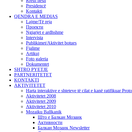
Rreth nesh
Presidencë
Kontakti
QENDRA E MEDIAS
Lajme/Të reja
Проекти
Ngjarjet e ardhshme
Intervista
Publikimet/Aktivitet botues
Fjalime
Artikuj
Foto galeria
Dokumentet
SHTRO PYETJE
PARTNERITETET
KONTAKTI
AKTIVITETET
Harta interaktive e shteteve të cilat e kanë ratifikuar Pr
Aktivitetet 2008
Aktivitetet 2009
Aktivitetet 2010
Mozaiku Ballkanik
Што е Балкан Мозаик
Активности
Балкан Мозаик Newsletter