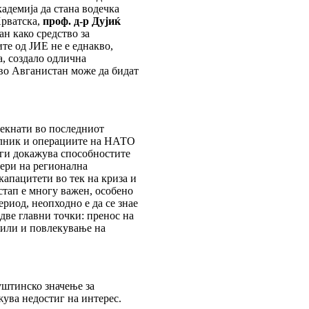
адемија да стана водечка
Хрватска,
проф. д-р
Дујиќ
н како средство за
те од ЈИЕ не е еднакво,
а, создало одлична
 во Авганистан може да бидат
текнати во последниот
мелник и операциите на НАТО
 ги докажува способностите
мери на регионална
капацитети во тек на криза и
стап е многу важен, особено
риод, неопходно е да се знае
 две главни точки: пренос на
сили и повлекување на
уштинско значење за
ува недостиг на интерес.