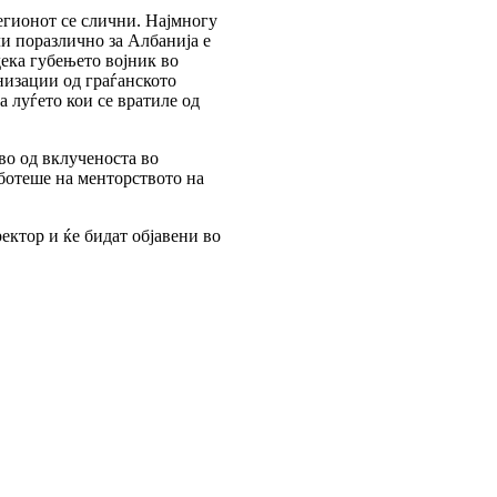
регионот се слични. Најмногу
и поразлично за Албанија е
ека губењето војник во
низации од граѓанското
а луѓето кои се вратиле од
во од вклученоста во
аботеше на менторството на
ректор и ќе бидат објавени во