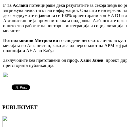
Г-ѓа Аслани
потенцираше дека резултатите за секоја земја во 
загрижува недостигот на информации. Она што е интересно ил
дека медиумите и јавноста се 100% ориентирани кон НАТО и д
Авганистан не ја промени таквата поддршка. Албанските орга
општество работат на повторна интеграција и социјализација н
мисиите.
Потполковник Митровски
го сподели неговото лично искуст
мисијата во Авганистан, како дел од персоналот на АРМ кој р
полицијата АНА во Кабул.
Заклучоците беа претставени од
проф. Хаџи Јанев
, проект-ди
претстојната публикација.
PUBLIKIMET