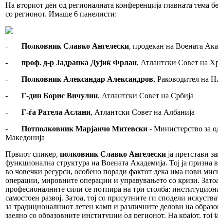
На вториот ден од регионалната конференција главната тема 
со регионот. Имаше 6 панелисти:
-
Полковник
Славко Ангелески
, продекан на Воената Ак
-
проф. д-р
Јадранка Дујиќ Фрлан
, Атлантски Совет на Х
-
Полковник
Александар Александров
, Раководител на 
-
Г
-
дин
Борис Вичулин
, Атлантски Совет на Србија
-
Г-ѓа
Ратела Аслани
, Атлантски Совет на Албанија
-
Потполковник Марјанчо Митевски
- Министерство за о
Македонија
Првиот спикер,
полковник
Славко Ангелески
ја претстави з
функционална структура на Воената Академија. Тој ја призна 
во човечки ресурси, особено поради фактот дека има нови мис
операции, мировните операции и управувањето со кризи. Затоа
професионалните сили се потпира на три столба: институциона
самостоен развој. Затоа, тој со присутните ги сподели искуств
за традиционалниот летен камп и различните делови на образо
заедно со образовните институции од регионот. На крајот, тој ј