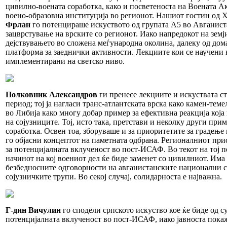
цивилно-воената соработка, како и посветеноста на Воената Ак
воено-образовна институција во регионот. Нашиот гостин од 
Фрлан
го потенцираше искуството од групата А5 во Авганиста
зацврстување на врските со регионот. Иако напредокот на земји
дејствувањето во сложена меѓународна околина, далеку од дом
платформа за заеднички активности. Лекциите кои се научени
имплементирани на светско ниво.
Полковник
Александров
ги пренесе лекциите и искуствата с
период; тој ја нагласи транс-атлантската врска како камен-те
во Либија како многу добар пример за ефективна реакција која
на сојузниците. Тој, исто така, претстави и неколку други при
соработка. Освен тоа, зборуваше и за приоритетите за градење 
го објасни концептот на паметната одбрана. Регионалниот при
за потенцијалната вклученост во пост-ИСАФ. Во текот на тој пе
начинот на кој воениот дел ќе биде заменет со цивилниот. Има
безбедносните одговорности на авганистанските национални 
сојузничките трупи. Во секој случај, солидарноста е најважна.
Г-дин Вичулин
го сподели српското искуство кое ќе биде од с
потенцијалната вклученост во пост-ИСАФ, иако јавноста покаж