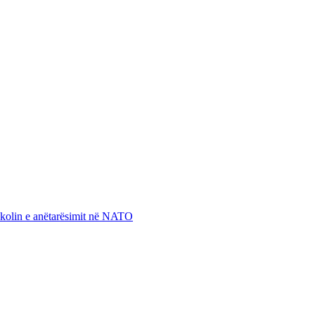
otokolin e anëtarësimit në NATO