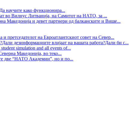
Да научите како функционира...
ат во Вилнус Литванија, на Самитот на НАТО, за ...
рна Македонија и девет партнери од балканските и Више...
 и претседателот на Евроатлантскиот совет на Север...
?Дали дезинформациите влијаат на вашата работа?Дали би с...
tudent simulation and all events of...
еверна Македонија, во теко...
те две “НАТО Академии”, но и по...