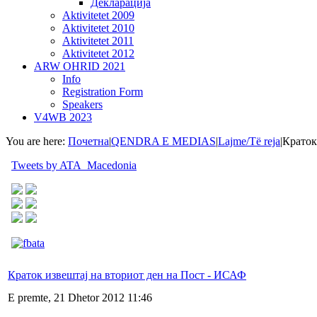
Декларација
Aktivitetet 2009
Aktivitetet 2010
Aktivitetet 2011
Aktivitetet 2012
ARW OHRID 2021
Info
Registration Form
Speakers
V4WB 2023
You are here:
Почетна
|
QENDRA E MEDIAS
|
Lajme/Të reja
|
Краток
Tweets by ATA_Macedonia
Краток извештај на вториот ден на Пост - ИСАФ
E premte, 21 Dhetor 2012 11:46