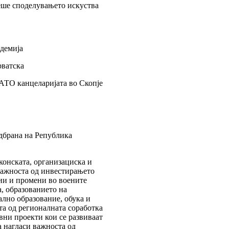
беше споделувањето искуства
адемија
рватска
НАТО канцеларијата во Скопје
дбрана на Република
аконската, организациска и
важноста од инвестирањето
ии и промени во воените
, образованието на
лно образование, обука и
ата од регионалната соработка
вни проекти кои се развиваат
а нагласи важноста од