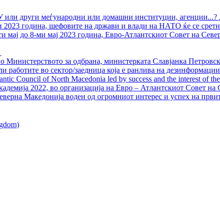
У или други меѓународни или домашни институции, агенции...? 
ли 2023 година, шефовите на држави и влади на НАТО ќе се сретн
ти мај до 8-ми мај 2023 година, Евро-Атлантскиот Совет на Севе
о Министерството за одбрана, министерката Славјанка Петровска
ли работите во сектор/заедница која е ранлива на дезинформации
ntic Council of North Macedonia led by success and the interest of the s
адемија 2022, во организација на Евро – Атлантскиот Совет на С
еверна Македонија воден од огромниот интерес и успех на први