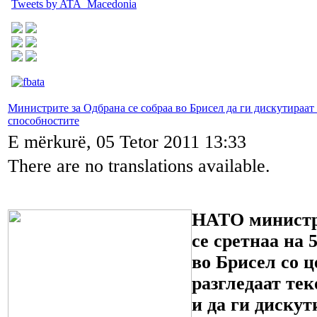
Tweets by ATA_Macedonia
Министрите за Одбрана се собраа во Брисел да ги дискутираат
способностите
E mërkurë, 05 Tetor 2011 13:33
There are no translations available.
НАТО министри
се сретнаа на 
во Брисел со ц
разгледаат те
и да ги диску