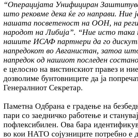
“Операцијата Унифициран Заштитува
што рековме дека ќе го направи. Ние 
нашата посветеност на ООН, на реги
народот на Либија”. “Ние исто така 
нашите ИСАФ партнери да го дискут
напредокот во Авганистан, затоа шт
напредок од нашиот последен состано
е целосно на вистинскиот правез и ни
дозволиме бунтовниците да ја попреча
Генералниот Секретар.
Паметна Одбрана е градење на безбед
пари со заедничко работење и станува
пофлексибилен. Ова бара идентификув
во кои НАТО сојузниците потребно е 