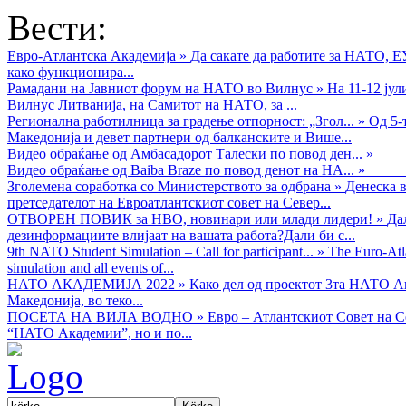
Вести:
Евро-Атлантска Академија
»
Да сакате да работите за НАТО, 
како функционира...
Рамадани на Јавниот форум на НАТО во Вилнус
»
На 11-12 ју
Вилнус Литванија, на Самитот на НАТО, за ...
Регионална работилница за градење отпорност: „Згол...
»
Од 5-
Македонија и девет партнери од балканските и Више...
Видео обраќањe од Амбасадорот Талески по повод ден...
»
Видео обраќање од Baiba Braze по повод денот на НА...
»
Зголемена соработка со Министерството за одбрана
»
Денеска в
претседателот на Евроатлантскиот совет на Север...
ОТВОРЕН ПОВИК за НВО, новинари или млади лидери!
»
Да
дезинформациите влијаат на вашата работа?Дали би с...
9th NATO Student Simulation – Call for participant...
»
The Euro-Atla
simulation and all events of...
НАТО АКАДЕМИЈА 2022
»
Како дел од проектот 3та НАТО Ак
Македонија, во теко...
ПОСЕТА НА ВИЛА ВОДНО
»
Евро – Атлантскиот Совет на С
“НАТО Академии”, но и по...