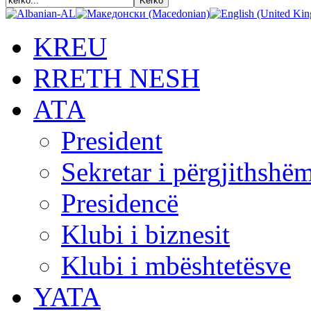
KREU
RRETH NESH
АТА
President
Sekretar i përgjithshë
Presidencë
Klubi i biznesit
Klubi i mbështetësve
YATA