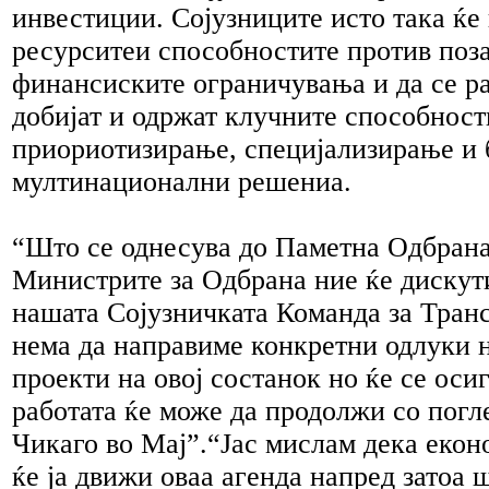
инвестиции. Сојузниците исто така ќе
ресурситеи способностите против поз
финансиските ограничувања и да се ра
добијат и одржат клучните способност
приориотизирање, специјализирање и 
мултинационални решениа.
“Што се однесува до Паметна Одбрана
Министрите за Одбрана ние ќе дискут
нашата Сојузничката Команда за Тран
нема да направиме конкретни одлуки 
проекти на овој состанок но ќе се оси
работата ќе може да продолжи со погл
Чикаго во Мај”.“Јас мислам дека екон
ќе ја движи оваа агенда напред затоа 