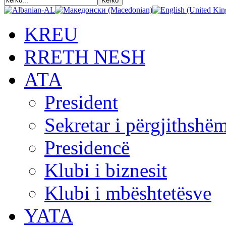
KREU
RRETH NESH
АТА
President
Sekretar i përgjithshë
Presidencë
Klubi i biznesit
Klubi i mbështetësve
YATA