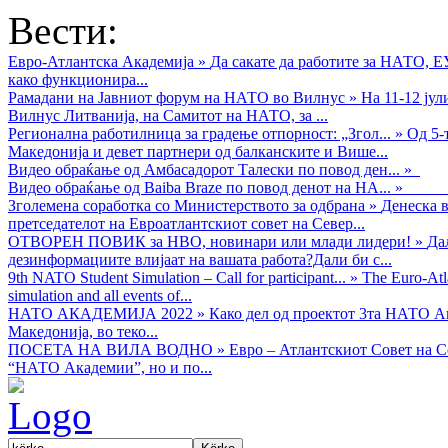
Вести:
Евро-Атлантска Академија
»
Да сакате да работите за НАТО, 
како функционира...
Рамадани на Јавниот форум на НАТО во Вилнус
»
На 11-12 ју
Вилнус Литванија, на Самитот на НАТО, за ...
Регионална работилница за градење отпорност: „Згол...
»
Од 5-
Македонија и девет партнери од балканските и Више...
Видео обраќањe од Амбасадорот Талески по повод ден...
»
Видео обраќање од Baiba Braze по повод денот на НА...
»
Зголемена соработка со Министерството за одбрана
»
Денеска в
претседателот на Евроатлантскиот совет на Север...
ОТВОРЕН ПОВИК за НВО, новинари или млади лидери!
»
Да
дезинформациите влијаат на вашата работа?Дали би с...
9th NATO Student Simulation – Call for participant...
»
The Euro-Atla
simulation and all events of...
НАТО АКАДЕМИЈА 2022
»
Како дел од проектот 3та НАТО Ак
Македонија, во теко...
ПОСЕТА НА ВИЛА ВОДНО
»
Евро – Атлантскиот Совет на С
“НАТО Академии”, но и по...