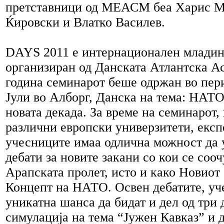
претставници од МЕАСМ беа Харис М
Ќировски и Влатко Василев.
DAYS 2011 е интернационален младин
организиран од Данската Атлантска Ас
година семинарот беше одржан во пери
Јули во Алборг, Данска на тема: НАТО
новата декада. За време на семинарот,
различни европски универзитети, експ
учесниците имаа одлична можност да 
дебати за новите закани со кои се со
Арапската пролет, исто и како Новиот
Концепт на НАТО. Освен дебатите, уч
уникатна шанса да бидат и дел од три 
симулација на тема “Јужен Кавказ” и д