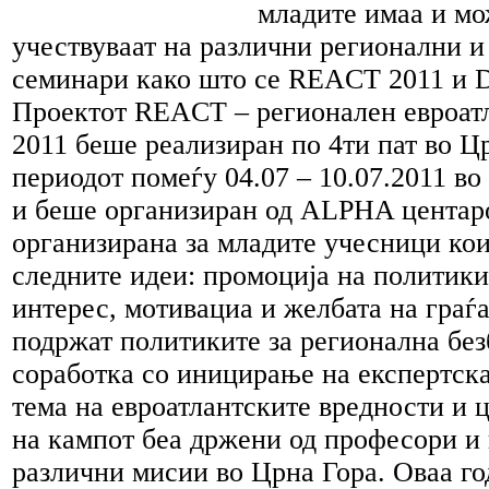
младите имаа и мо
учествуваат на различни регионални 
семинари како што се REACT 2011 и 
Проектот REACT – регионален евроат
2011 беше реализиран по 4ти пат во Ц
периодот помеѓу 04.07 – 10.07.2011 во
и беше организиран од ALPHA центар
организирана за младите учесници ко
следните идеи: промоција на политики
интерес, мотивациа и желбата на граѓ
подржат политиките за регионална без
соработка со иницирање на експертска
тема на евроатлантските вредности и 
на кампот беа држени од професори и 
различни мисии во Црна Гора. Оваа г