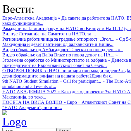
Вести:
Евро-Атлантска Академија
»
Да сакате да работите за НАТО, 
како функционира...
Рамадани на Јавниот форум на НАТО во Вилнус
»
На 11-12 ју
Вилнус Литванија, на Самитот на НАТО, за ...
Регионална работилница за градење отпорност: „Згол...
»
Од 5-
Македонија и девет партнери од балканските и Више...
Видео обраќањe од Амбасадорот Талески по повод ден...
»
Видео обраќање од Baiba Braze по повод денот на НА...
»
Зголемена соработка со Министерството за одбрана
»
Денеска в
претседателот на Евроатлантскиот совет на Север...
ОТВОРЕН ПОВИК за НВО, новинари или млади лидери!
»
Да
дезинформациите влијаат на вашата работа?Дали би с...
9th NATO Student Simulation – Call for participant...
»
The Euro-Atla
simulation and all events of...
НАТО АКАДЕМИЈА 2022
»
Како дел од проектот 3та НАТО Ак
Македонија, во теко...
ПОСЕТА НА ВИЛА ВОДНО
»
Евро – Атлантскиот Совет на С
“НАТО Академии”, но и по...