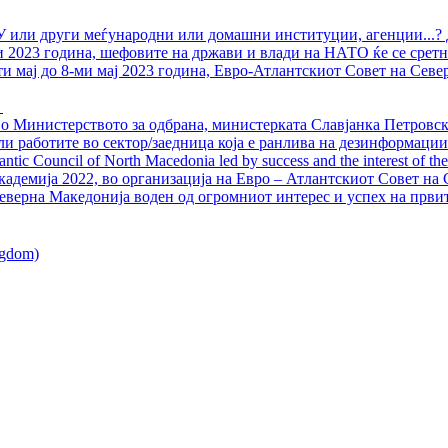
У или други меѓународни или домашни институции, агенции...? 
ли 2023 година, шефовите на држави и влади на НАТО ќе се сретн
ти мај до 8-ми мај 2023 година, Евро-Атлантскиот Совет на Севе
о Министерството за одбрана, министерката Славјанка Петровска
ли работите во сектор/заедница која е ранлива на дезинформации
ntic Council of North Macedonia led by success and the interest of the s
адемија 2022, во организација на Евро – Атлантскиот Совет на С
еверна Македонија воден од огромниот интерес и успех на први