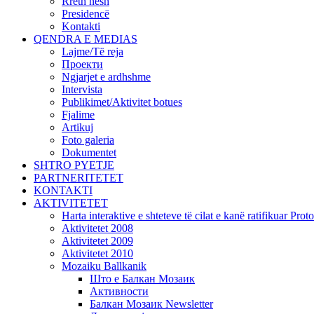
Rreth nesh
Presidencë
Kontakti
QENDRA E MEDIAS
Lajme/Të reja
Проекти
Ngjarjet e ardhshme
Intervista
Publikimet/Aktivitet botues
Fjalime
Artikuj
Foto galeria
Dokumentet
SHTRO PYETJE
PARTNERITETET
KONTAKTI
AKTIVITETET
Harta interaktive e shteteve të cilat e kanë ratifikuar Pr
Aktivitetet 2008
Aktivitetet 2009
Aktivitetet 2010
Mozaiku Ballkanik
Што е Балкан Мозаик
Активности
Балкан Мозаик Newsletter