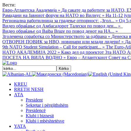
Вести:
Евро-Атлантска Академија
»
Да сакате да работите за НАТО, Е
Рамадани на Јавниот форум на НАТО во Вилнус
»
На 11-12 ју
Регионална работилница за градење отпорност: „Згол...
»
Од 5-
Видео обраќањe од Амбасадорот Талески по повод ден...
»
Видео обраќање од Baiba Braze по повод денот на НА...
»
Зголемена соработка со Министерството за одбрана
»
Денеска в
ОТВОРЕН ПОВИК за НВО, новинари или млади лидери!
»
Да
9th NATO Student Simulation – Call for participant...
»
The Euro-Atla
НАТО АКАДЕМИЈА 2022
»
Како дел од проектот 3та НАТО Ак
ПОСЕТА НА ВИЛА ВОДНО
»
Евро – Атлантскиот Совет на С
KREU
RRETH NESH
АТА
President
Sekretar i përgjithshëm
Presidencë
Klubi i biznesit
Klubi i mbështetësve
YATA