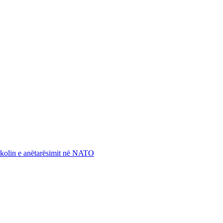
otokolin e anëtarësimit në NATO