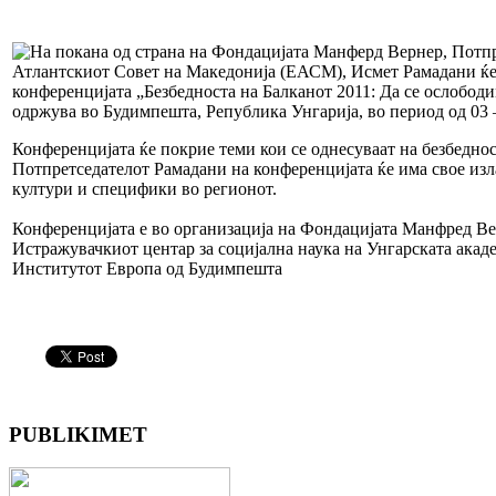
На покана од страна на Фондацијата Манферд Вернер, Потпр
Атлантскиот Совет на Македонија (ЕАСМ), Исмет Рамадани ќе 
конференцијата „Безбедноста на Балканот 2011: Да се ослобод
одржува во Будимпешта, Република Унгарија, во период од 03 –
Конференцијата ќе покрие теми кои се однесуваат на безбеднос
Потпретседателот Рамадани на конференцијата ќе има свое из
култури и специфики во регионот.
Конференцијата е во организација на Фондацијата Манфред Ве
Истражувачкиот центар за социјална наука на Унгарската акаде
Институтот Европа од Будимпешта
PUBLIKIMET