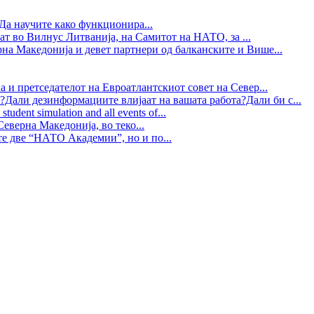
Да научите како функционира...
ат во Вилнус Литванија, на Самитот на НАТО, за ...
рна Македонија и девет партнери од балканските и Више...
 и претседателот на Евроатлантскиот совет на Север...
?Дали дезинформациите влијаат на вашата работа?Дали би с...
tudent simulation and all events of...
еверна Македонија, во теко...
те две “НАТО Академии”, но и по...