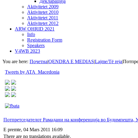
Декларација
Aktivitetet 2009
Aktivitetet 2010
Aktivitetet 2011
Aktivitetet 2012
ARW OHRID 2021
Info
Registration Form
Speakers
V4WB 2023
You are here:
Почетна
|
QENDRA E MEDIAS
|
Lajme/Të reja
|
Потпре
Tweets by ATA_Macedonia
Потпретседателот Рамадани на конференција во Будимпешта, 
E premte, 04 Mars 2011 16:09
There are no translations available.