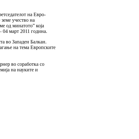
етседателот на Евро-
земе учество на
име од минатото” која
 04 март 2011 година.
та во Западен Балкан.
лагање на тема Европските
рнер во соработка со
мија на науките и