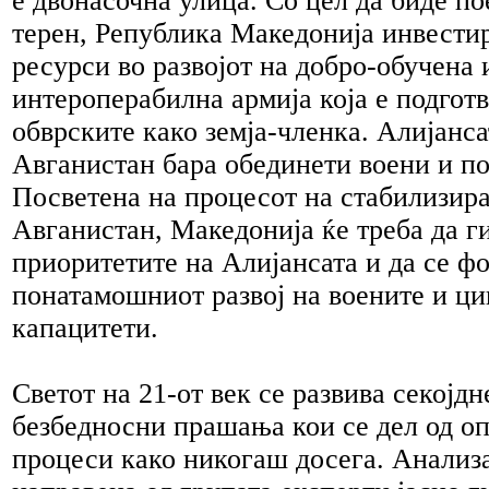
е двонасочна улица. Со цел да биде п
терен, Република Македонија инвести
ресурси во развојот на добро-обучена 
интероперабилна армија која е подготв
обврските како земја-членка. Алијанса
Авганистан бара обединети воени и п
Посветена на процесот на стабилизира
Авганистан, Македонија ќе треба да ги
приоритетите на Алијансата и да се ф
понатамошниот развој на воените и ц
капацитети.
Светот на 21-от век се развива секојд
безбедносни прашања кои се дел од о
процеси како никогаш досега. Анализ