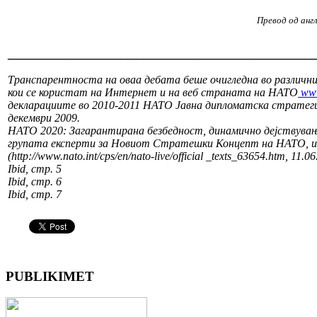
Превод од анг
_________________________________
Транспарентноста на оваа дебата беше очигледна во различ
кои се користат на Интернет и на веб страната на НАТО
www
декларациите во 2010-2011 НАТО Јавна дипломатска стратеги
декември 2009.
НАТО 2020: Загарантирана безбедност, динамично дејствување
групата експерти за Новиот Стратешки Концепт на НАТО, из
(http://www.nato.int/cps/en/nato-live/official _texts_63654.htm, 11.0
Ibid, стр. 5
Ibid, стр. 6
Ibid, стр. 7
PUBLIKIMET