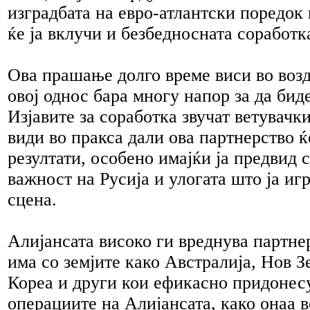
изградбата на евро-атлантски поредок 
ќе ја вклучи и безбедносната соработка
Ова прашање долго време виси во возд
овој однос бара многу напор за да би
Изјавите за соработка звучат ветувачки
види во пракса дали ова партнерство 
резултати, особено имајќи ја предвид 
важност на Русија и улогата што ја иг
сцена.
Алијансата високо ги вреднува партне
има со земјите како Австралија, Нов З
Кореа и други кои ефикасно придонес
операциите на Алијансата, како онаа 