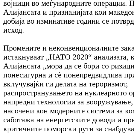
војници во меѓународните операции. П
Алијансата и признанијата кои македо
добија во изминативе години се потвр
исход.
Промените и неконвенционалните зака
истакнуваат „НАТО 2020“ анализата, к
Алијансата „мора да се бори со ризици
понесигурна и сè понепредвидлива пр
вклучувајќи ги делата на тероризмот,
распространувањето на нуклеарното о
напредни технологии за вооружување, 
насочени кон модерните системи за ко
саботажа на енергетските доводи и пр
критичните поморски рути за снабдува