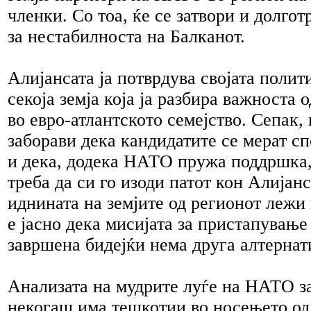
членки. Со тоа, ќе се затвори и долго
за нестабилноста на Балканот.
Алијансата ја потврдува својата полит
секоја земја која ја разбира важноста 
во евро-атлантското семејство. Сепак, 
заборави дека кандидатите се мерат с
и дека, додека НАТО пружа поддршка, 
треба да си го изоди патот кон Алијанс
иднината на земјите од регионот леж
е јасно дека мисијата за пристапување
завршена бидејќи нема друга алтернат
Анализата на мудрите луѓе на НАТО з
некогаш има тешкотии во носењето од