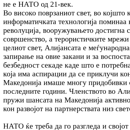
не е НАТО од 21-век.
Во високо поврзаниот свет, во којшто
информатичката технологија поминаа 
револуција, вооружувањето достигна с
совршенство, а терористичките мрежи
целиот свет, Алијансата е меѓународна
запирање на овие закани и за воспост
безбедност секаде каде што е потребн
која има аспирации да се приклучи к
Македонија имаше многу придобивки
последните години. Членството во Алиј
пружи шансата на Македонија активно
кон развојот на партнерствата низ свет
НАТО ќе треба да го разгледа и својот