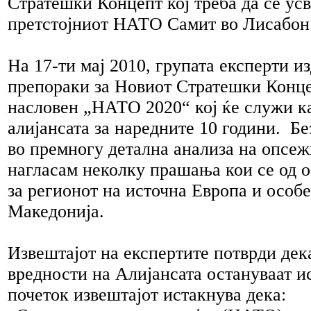
Стратешки Концепт кој треба да се ус
претстојниот НАТО Самит во Лисабон 
На 17-ти мај 2010, групата експерти и
препораки за Новиот Стратешки Конц
насловен „НАТО 2020“ кој ќе служи ка
алијансата за наредните 10 години. Бе
во премногу детална анализа на опсеж
нагласам неколку прашања кои се од 
за регионот на источна Европа и особ
Македонија.
Извештајот на експертите потврди дек
вредности на Алијансата остануваат и
почеток извештајот истакнува дека: