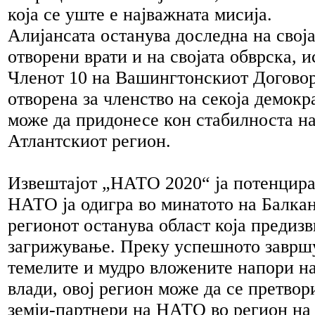
која се уште е најважната мисија.
Алијансата останува доследна на свој
отворени врати и на својата обврска, 
Членот 10 на Вашингтонскиот Договор
отворена за членство на секоја демокра
може да придонесе кон стабилноста на
Атлантскиот регион.
Извештајот „НАТО 2020“ ја потенцира
НАТО ја одигра во минатото на Балкан
регионот останува област која предиз
загрижување. Преку успешното заврш
темелите и мудро вложените напори н
влади, овој регион може да се претвор
земји-партнери на НАТО во регион на