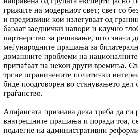
направена од групата експерти јасно г
грижите на модерниот свет; свет со б
и предизвици кои излегуваат од грани
бараат заеднички напори и клучно гло
партнерство за решавање, што значи д
меѓународните прашања за билатералн
домашните проблеми на националните
припаѓаат на некои други времиња. Св
тргне ограничените политички интерес
биде поодговорен во станувањето дел 
граѓанство.
Алијансата признава дека треба да ги
внатрешните прашања и поради тоа, се
подлегне на административни реформи