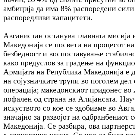
амбиција да има 8% распоредени сили
распоредливи капацитети.
Авганистан останува главната мисија 
Македонија се посвети на процесот н
безбедност и воспоставување стабилн
како предуслов за градење на функци
Армијата на Република Македонија е 
на сојузничките трупи во поголем дел 
операција; македонскиот придонес во 
пофален од страна на Алијансата. Нау
искуството со кое се здобивме во Авг
значајно за развојот на одбранбениот с
Македонија. Се разбира, ова партнерс