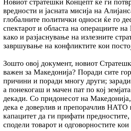
Новиот стратешки Концепт ќе ги потв
вредности и јасната мисија на Алијанс
глобалните политички односи ќе го д
спектарот и областа на операциите на
како и разјаснување на излезните стра
завршување на конфликтите кои постој
Зошто овој документ, новиот Стратеш
важен за Македонија? Поради сите го
причини и поради многу други; заради
а понекогаш и мачен пат по кој земјата
декади. Со придонесот на Македонија,
дека е доверлив и препорачлив НАТО 
капацитет да ги прифати предностите, 
сподели товарот и одговорностите кои 