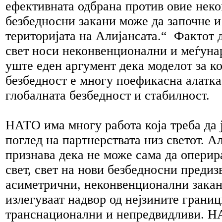
ефективната одбрана против овие нек
безбедносни закани може да започне и
територијата на Алијансата.“ Фактот 
свет носи неконвенционални и меѓуна
уште еден аргумент дека моделот за к
безбедност е многу поефикасна алатка
глобалната безбедност и стабилност.
НАТО има многу работа која треба да 
поглед на партнерствата низ светот. А
признава дека не може сама да опери
свет, свет на нови безбедносни предиз
асиметрични, неконвенционални зака
излегуваат надвор од нејзините границ
транснационални и непредвидливи. НА