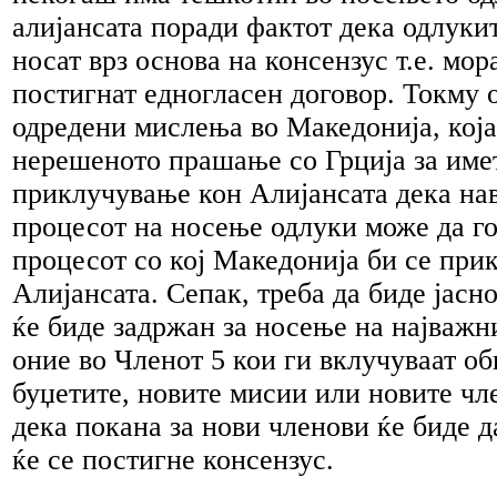
алијансата поради фактот дека одлук
носат врз основа на консензус т.е. мор
постигнат едногласен договор. Токму 
одредени мислења во Македонија, која
нерешеното прашање со Грција за име
приклучување кон Алијансата дека на
процесот на носење одлуки може да го
процесот со кој Македонија би се при
Алијансата. Сепак, треба да биде јасн
ќе биде задржан за носење на најважн
оние во Членот 5 кои ги вклучуваат об
буџетите, новите мисии или новите чл
дека покана за нови членови ќе биде д
ќе се постигне консензус.