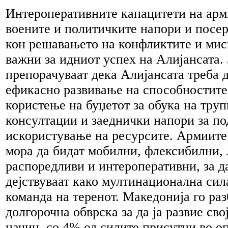
Интероперативните капацитети на ар
воените и политичките напори и посе
кон решавањето на конфликтите и мис
важни за идниот успех на Алијансата. 
препорачуваат дека Алијансата треба 
ефикасно развивање на способностите
користење на буџетот за обука на труп
консултации и заеднички напори за п
искористување на ресурсите. Армиите 
мора да бидат мобилни, флексибилни,
распоредливи и интероперативни, за д
дејствуваат како мултинационална сил
команда на теренот. Македонија го раз
долгорочна обврска за да ја развие свој
начин, со 4% од силите присутни во о