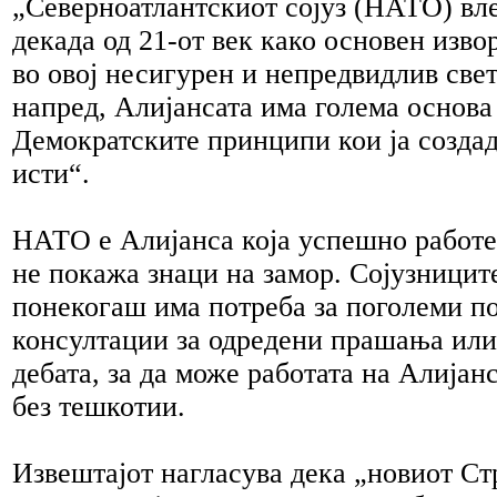
„Северноатлантскиот сојуз (НАТО) вле
декада од 21-от век како основен изво
во овој несигурен и непредвидлив свет
напред, Алијансата има голема основа 
Демократските принципи кои ја создад
исти“.
НАТО е Алијанса која успешно работе
не покажа знаци на замор. Сојузницит
понекогаш има потреба за поголеми п
консултации за одредени прашања или
дебата, за да може работата на Алијанс
без тешкотии.
Извештајот нагласува дека „новиот С