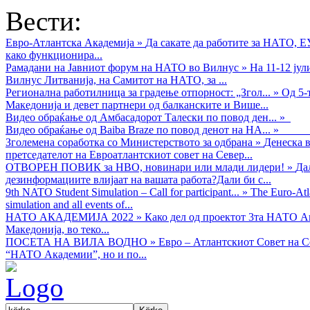
Вести:
Евро-Атлантска Академија
»
Да сакате да работите за НАТО, 
како функционира...
Рамадани на Јавниот форум на НАТО во Вилнус
»
На 11-12 ју
Вилнус Литванија, на Самитот на НАТО, за ...
Регионална работилница за градење отпорност: „Згол...
»
Од 5-
Македонија и девет партнери од балканските и Више...
Видео обраќањe од Амбасадорот Талески по повод ден...
»
Видео обраќање од Baiba Braze по повод денот на НА...
»
Зголемена соработка со Министерството за одбрана
»
Денеска в
претседателот на Евроатлантскиот совет на Север...
ОТВОРЕН ПОВИК за НВО, новинари или млади лидери!
»
Да
дезинформациите влијаат на вашата работа?Дали би с...
9th NATO Student Simulation – Call for participant...
»
The Euro-Atla
simulation and all events of...
НАТО АКАДЕМИЈА 2022
»
Како дел од проектот 3та НАТО Ак
Македонија, во теко...
ПОСЕТА НА ВИЛА ВОДНО
»
Евро – Атлантскиот Совет на С
“НАТО Академии”, но и по...