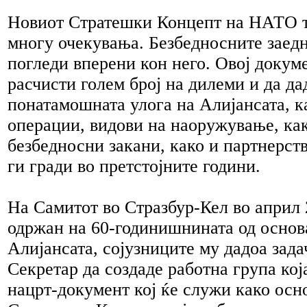
Новиот Стратешки Концепт на НАТО т
многу очекувања. Безбедносните заедн
погледи вперени кон него. Овој докуме
расчисти голем број на дилеми и да да
понатамошната улога на Алијансата, к
операции, видови на наоружување, как
безбедносни закани, како и партнерст
ги гради во претстојните години.
На Самитот во Стразбур-Кел во април 
одржан на 60-годинишнината од основ
Алијансата, сојузниците му дадоа зад
Секретар да создаде работна група кој
нацрт-документ кој ќе служи како осн