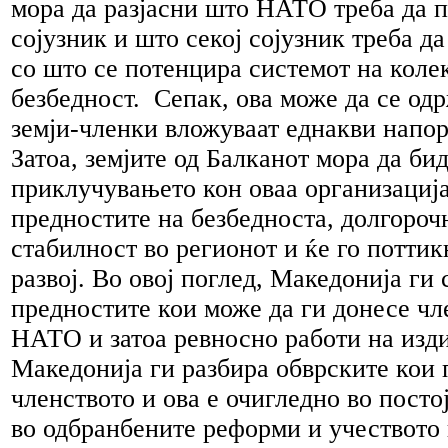
мора да разјасни што НАТО треба да п
сојузник и што секој сојузник треба д
со што се потенцира системот на коле
безбедност. Сепак, ова може да се од
земји-членки вложуваат еднакви напор
Затоа, земјите од Балканот мора да би
приклучувањето кон оваа организација
предностите на безбедноста, долгороч
стабилност во регионот и ќе го потти
развој. Во овој поглед, Македонија ги
предностите кои може да ги донесе чл
НАТО и затоа ревносно работи на изд
Македонија ги разбира обврските кои 
членството и ова е очигледно во посто
во одбранбените реформи и учеството