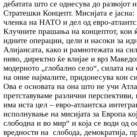
дебатата што се однесува до развојот 
Стратешки Концепт. Мисијата е јасна:
членка на НАТО и дел од евро-атлантс
Клучните прашања на концептот, кои 
идните операции, цели и насоки за идн
Алијансата, како и рамнотежата на си
ниво, директно ќе влијае и врз Македо
модерното „глобално село“, силата на 
на оние најмалите, придонесува кон си
Ова е основата на она што не учи Атл
претставуваме различни перспективи,
има иста цел – евро-атлантска интегра
исполнување на мисијата за Европа кој
слободна и во мир“ и која се води од 
вредности на слобода, демократија, пр