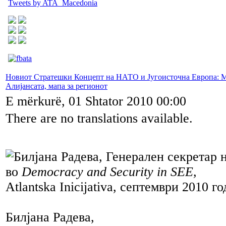
Tweets by ATA_Macedonia
Новиот Стратешки Концепт на НАТО и Југоисточна Европа: М
Алијансата, мапа за регионот
E mërkurë, 01 Shtator 2010 00:00
There are no translations available.
во
Democracy and Security in SEE,
Atlantska Inicijativa, септември 2010 г
Билјана Радева,