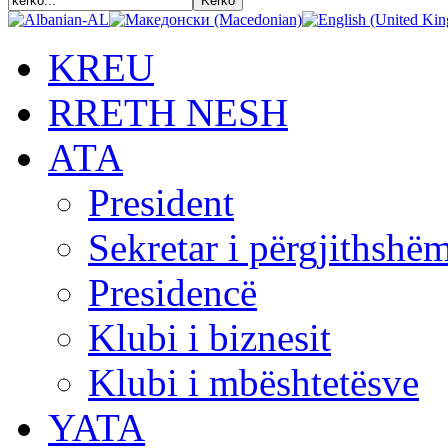
KREU
RRETH NESH
АТА
President
Sekretar i përgjithshë
Presidencë
Klubi i biznesit
Klubi i mbështetësve
YATA