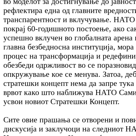
во моделот за достигнување до јавност
рефлектира една од главните вредност
транспарентност и вклучување. НАТО 
покрај 60-годишното постоење, ако са
успешно вклучен во глобалната арена 
главна безбедносна институција, мора
процес на трансформација и редефини
обезбеди одржливост во се поразнови
опкружување кое се менува. Затоа, деб
стратешки концепт нема да запре тука 
врвот како што наближува НАТО Самит
усвои новиот Стратешки Концепт.
Сите овие прашања се отворени и пов
дискусија и заклучоци на следниот Н