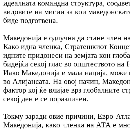
идеалната командна структура, соодве
видовите на мисии за кои македонската
биде подготвена.
Македонија е одлучна да стане член н
Како идна членка, Стратешкиот Конце
идните придонеси на земјата кон глоба
бидејќи секој глас во општеството на
Иако Македонија е мала нација, може 
во Алијансата. На овој начин, Македон
фактор кој ќе влијае врз глобалните ст
секој ден е се поразличен.
Токму заради овие причини, Евро-Атл
Македонија, како членка на АТА е мно