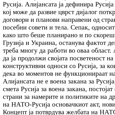
Русија. Алијансата ја дефинира Русија
кој може да развие цврст дијалог потк
договори и планови направени од стра
посебни совети и тела. Сепак, односит
како што беше планирано и по скореш
Грузија и Украина, останува фактот д
треба многу да работи во оваа област.
да ја продолжи својата посветеност на
конструктивни односи со Русија, за к
дека во моментов не функционираат на
Алијансата не е воена закана за Русија
смета Русија за воена закана, постоја
страни за намерите и политиките на д
на НАТО-Русија основачкиот акт, нов
Концепт ја потврдува желбата на НАТ