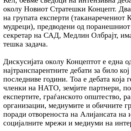
Кел, бевме сведоци на интензивна деб
околу Новиот Стратешки Концепт. Два
на групата експерти (таканаречениот 
мудреци), предводени од поранешниот
секретар на САД, Медлин Олбрајт, им
тешка задача.
Дискусијата околу Концептот е една о
најтранспарентните дебати за било кој
последниве години. Тоа е дебата која 
членки на НАТО, земјите партнери, п
експертите, граѓанското општество, р
организации, медиумите и обичните г
поради отвореноста на Алијансата на 
социјалните мрежи и медиуми на инте