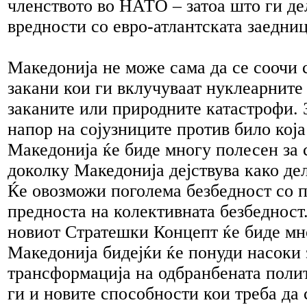
членството во НАТО – затоа што ги д
вредности со евро-атлантската заедниц
Македонија не може сама да се соочи 
закани кои ги вклучуваат нуклеарните 
заканите или природните катастрофи.
напор на сојузниците против било која
Македонија ќе биде многу полесен за
доколку Македонија дејствува како дел
Ќе овозможи поголема безбедност со 
предноста на колективната безбедност
новиот Стратешки Концепт ќе биде мн
Македонија бидејќи ќе понуди насоки
трансформација на одбранбената полит
ги и новите способности кои треба да с