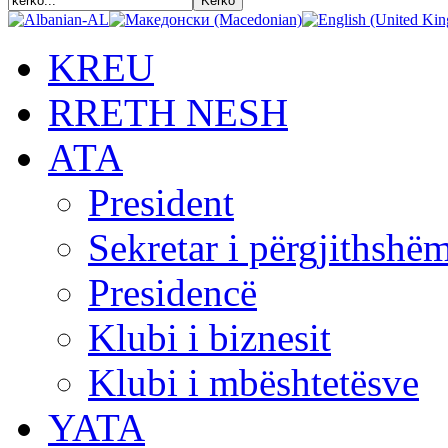
KREU
RRETH NESH
АТА
President
Sekretar i përgjithshë
Presidencë
Klubi i biznesit
Klubi i mbështetësve
YATA