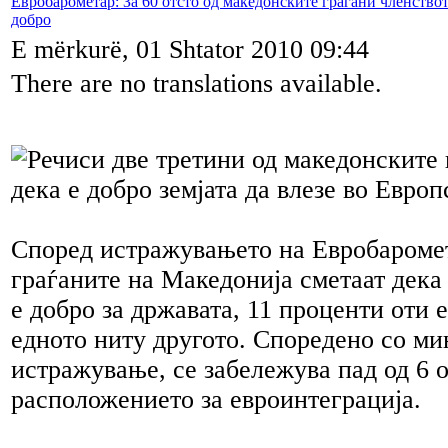
Евробарометар: За 60 отсто од македонските граѓани членствот
добро
E mërkurë, 01 Shtator 2010 09:44
There are no translations available.
Речиси две третини од македонските 
дека е добро земјата да влезе во Европ
Според истражувањето на Евробаромет
граѓаните на Македонија сметаат дека
е добро за државата, 11 проценти оти е
едното ниту другото. Споредено со м
истражување, се забележува пад од 6 о
расположението за евроинтеграција.