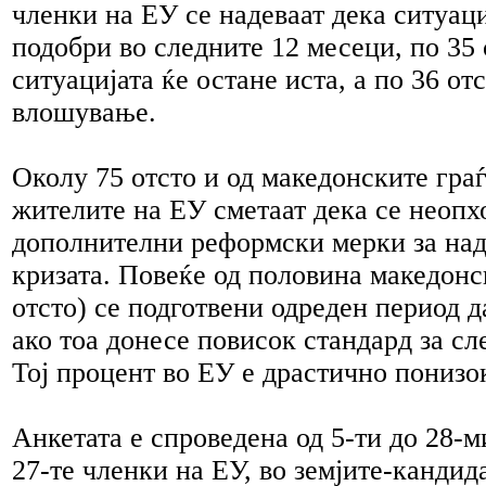
членки на ЕУ се надеваат дека ситуаци
подобри во следните 12 месеци, по 35 
ситуацијата ќе остане иста, а по 36 от
влошување.
Околу 75 отсто и од македонските граѓ
жителите на ЕУ сметаат дека се неопх
дополнителни реформски мерки за на
кризата. Повеќе од половина македонс
отсто) се подготвени одреден период 
ако тоа донесе повисок стандард за сл
Тој процент во ЕУ е драстично понизок
Анкетата е спроведена од 5-ти до 28-м
27-те членки на ЕУ, во земјите-кандид