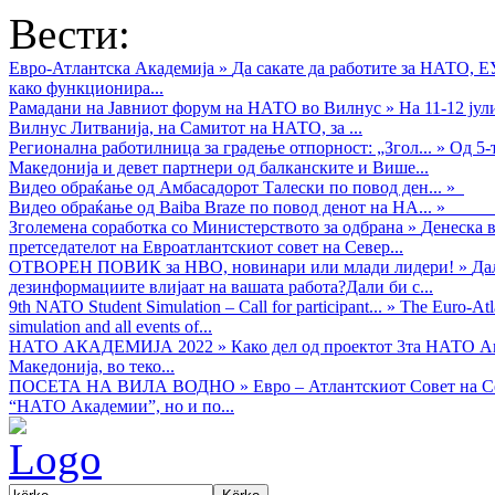
Вести:
Евро-Атлантска Академија
»
Да сакате да работите за НАТО, 
како функционира...
Рамадани на Јавниот форум на НАТО во Вилнус
»
На 11-12 ју
Вилнус Литванија, на Самитот на НАТО, за ...
Регионална работилница за градење отпорност: „Згол...
»
Од 5-
Македонија и девет партнери од балканските и Више...
Видео обраќањe од Амбасадорот Талески по повод ден...
»
Видео обраќање од Baiba Braze по повод денот на НА...
»
Зголемена соработка со Министерството за одбрана
»
Денеска в
претседателот на Евроатлантскиот совет на Север...
ОТВОРЕН ПОВИК за НВО, новинари или млади лидери!
»
Да
дезинформациите влијаат на вашата работа?Дали би с...
9th NATO Student Simulation – Call for participant...
»
The Euro-Atla
simulation and all events of...
НАТО АКАДЕМИЈА 2022
»
Како дел од проектот 3та НАТО Ак
Македонија, во теко...
ПОСЕТА НА ВИЛА ВОДНО
»
Евро – Атлантскиот Совет на С
“НАТО Академии”, но и по...