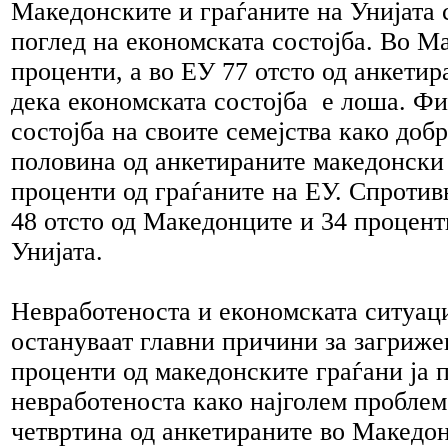
Македонските и граѓаните на Унијата 
поглед на економската состојба. Во М
проценти, а во ЕУ 77 отсто од анкетир
дека економската состојба е лоша. Ф
состојба на своите семејства како добр
половина од анкетираните македонски 
проценти од граѓаните на ЕУ. Спроти
48 отсто од Македонците и 34 процент
Унијата.
Невработеноста и економската ситуаци
остануваат главни причини за загриже
проценти од македонските граѓани ја 
невработеноста како најголем проблем
четвртина од анкетираните во Македон