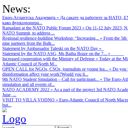
News:
Евро-Атлантска Академија
»
Да сакате да работите за НАТО, 
како функционира...
Ramadani at the NATO Public Forum 2023
»
On 11-12 July 2023, NA
NATO Summit, to address ...
Regional resilience-building Workshop: “Increasing...
»
From the 5th 
nine partners from the Balk...
Statement by Ambassador Taleski on the NATO Day
»
Statement by the NATO ASG, Ms Baiba Braze on the 7...
»
Increased cooperation with the Ministry of Defense
»
Today at the Mi
Atlantic Council of North M...
OPEN CALL for NGOs, CSOs, journalists or young lea...
»
Do you w
disinformation affect your work?Would you li...
9th NATO Student Simulation – Call for participant...
»
The Euro-Atla
simulation and all events of...
NATO ACADEMY 2022
»
As а part of the project 3rd NATO Acad
June, ...
VISIT TO VILLA VODNO
»
Euro-Atlantic Council of North Maced
but...