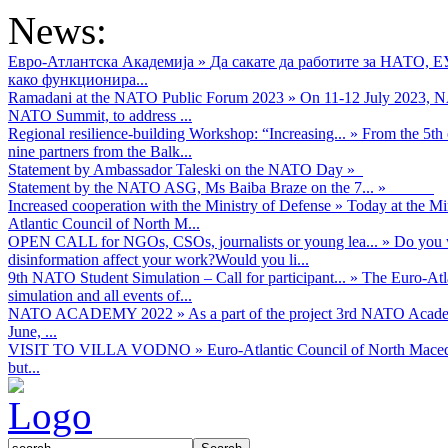
News:
Евро-Атлантска Академија
»
Да сакате да работите за НАТО, 
како функционира...
Ramadani at the NATO Public Forum 2023
»
On 11-12 July 2023, NA
NATO Summit, to address ...
Regional resilience-building Workshop: “Increasing...
»
From the 5th 
nine partners from the Balk...
Statement by Ambassador Taleski on the NATO Day
»
Statement by the NATO ASG, Ms Baiba Braze on the 7...
»
Increased cooperation with the Ministry of Defense
»
Today at the Mi
Atlantic Council of North M...
OPEN CALL for NGOs, CSOs, journalists or young lea...
»
Do you w
disinformation affect your work?Would you li...
9th NATO Student Simulation – Call for participant...
»
The Euro-Atla
simulation and all events of...
NATO ACADEMY 2022
»
As а part of the project 3rd NATO Acad
June, ...
VISIT TO VILLA VODNO
»
Euro-Atlantic Council of North Maced
but...