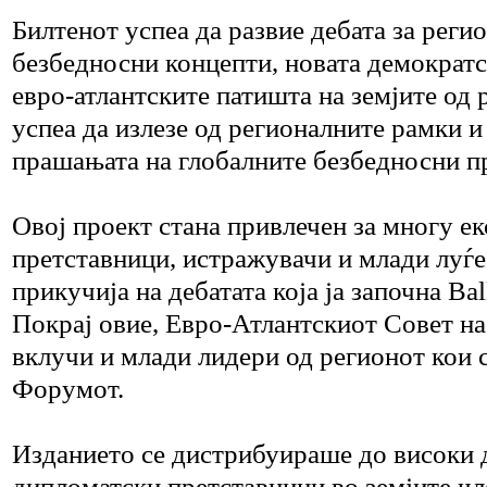
Билтенот успеа да развие дебата за реги
безбедносни концепти, новата демократс
евро-атлантските патишта на земјите од 
успеа да излезе од регионалните рамки и
прашањата на глобалните безбедносни п
Овој проект стана привлечен за многу е
претставници, истражувачи и млади луѓе 
прикучија на дебатата која ја започна Ba
Покрај овие, Евро-Атлантскиот Совет н
вклучи и млади лидери од регионот кои с
Форумот.
Изданието се дистрибуираше до високи 
дипломатски претставници во земјите ч