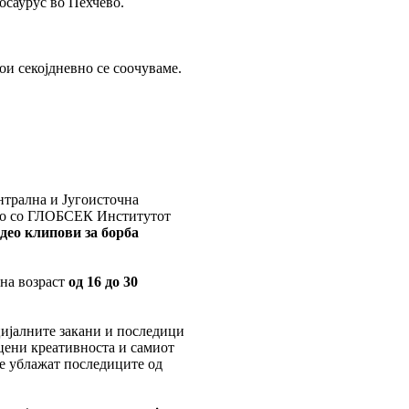
осаурус во Пехчево.
ои секојдневно се соочуваме.
нтрална и Југоисточна
тво со ГЛОБСЕК Институтот
део клипови за борба
на возраст
од 16 до 30
цијалните закани и последици
цени креативноста и самиот
се ублажат последиците од