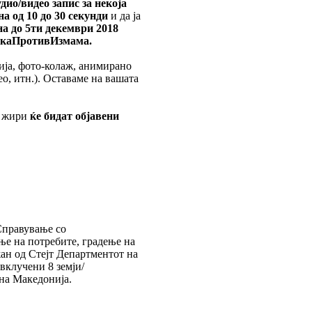
дио/видео запис за некоја
а од 10 до 30 секунди
и да ја
а до 5ти декември 2018
икаПротивИзмама.
ија, фото-колаж, анимирано
о, итн.). Оставаме на вашата
о жири
ќе бидат објавени
“Справување со
е на потребите, градење на
жан од Стејт Департментот на
вклучени 8 земји/
на Македонија.