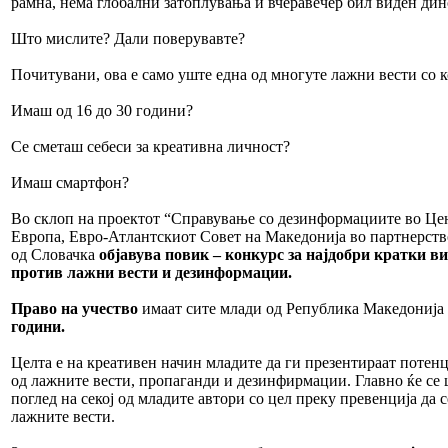
рамна, нема глобални затоплувања и вчеравечер бил виден дин
Што мислите? Дали поверувавте?
Почитувани, ова е само уште една од многуте лажни вести со к
Имаш од 16 до 30 години?
Се сметаш себеси за креативна личност?
Имаш смартфон?
Во склоп на проектот “Справување со дезинформациите во Це
Европа, Евро-Атлантскиот Совет на Македонија во партнерс
од Словачка
објавува повик – конкурс за најдобри кратки ви
против лажни вести и дезинформации.
Право на учество
имаат сите млади од Република Македонија 
години.
Целта е на креативен начин младите да ги презентираат потен
од лажните вести, пропаганди и дезинфирмации. Главно ќе се 
поглед на секој од младите автори со цел преку превенција да 
лажните вести.