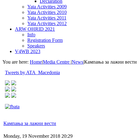
Declaration
Yata Activities 2009
Yata Activities 2010
Yata Activities 2011
Yata Activities 2012
ARW OHRID 2021
Info
Registration Form
Speakers
V4WB 2023
You are here:
Home
|
Media Centre
|
News
|
Кампања за лажни вести
Tweets by ATA_Macedonia
Кампања за лажни вести
Monday, 19 November 2018 20:29