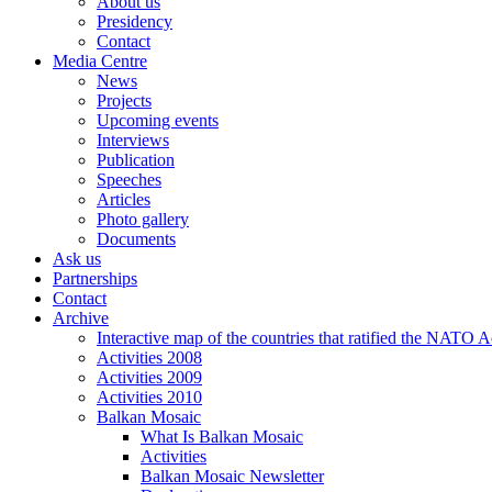
About us
Presidency
Contact
Media Centre
News
Projects
Upcoming events
Interviews
Publication
Speeches
Articles
Photo gallery
Documents
Ask us
Partnerships
Contact
Archive
Interactive map of the countries that ratified the NATO 
Activities 2008
Activities 2009
Activities 2010
Balkan Mosaic
What Is Balkan Mosaic
Activities
Balkan Mosaic Newsletter