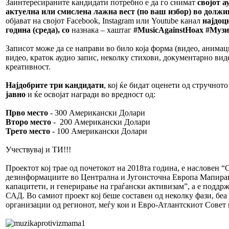
Заинтересираните кандидати потребно е да го снимат
својот ау
актуелна или смислена лажна вест (по ваш избор) во должин
објават на својот Fаcebook, Instagram или Youtube канал
најдоцн
година (среда), со
назнака – хаштаг
#MusicAgainstHoax #Муз
Записот може да се направи во било која форма (видео, анимац
видео, краток аудио запис, неколку стихови, документарно виде
креативност.
Најдобрите три кандидати
, кој ќе бидат оценети од стручнот
јавно
и ќе освојат награди во вредност од:
Прво место
- 300 Американски Долари
Второ место
- 200 Американски Долари
Трето место
- 100 Американски Долари
Учествувај и ТИ!!!
Проектот кој трае од почетокот на 2018та година, е насловен 
дезинформациите во Централна и Југоисточна Европа Мапирањ
капацитети, и генерирање на граѓански активизам”, а е поддр
САД. Во самиот проект кој беше составен од неколку фази, беа 
организации од регионот, меѓу кои и Евро-Атлантскиот Совет 