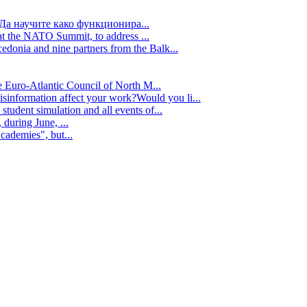
Да научите како функционира...
t the NATO Summit, to address ...
edonia and nine partners from the Balk...
e Euro-Atlantic Council of North M...
isinformation affect your work?Would you li...
tudent simulation and all events of...
during June, ...
cademies", but...