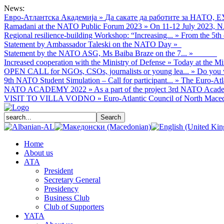
News:
Евро-Атлантска Академија
»
Да сакате да работите за НАТО, Е
Ramadani at the NATO Public Forum 2023
»
On 11-12 July 2023, NA
Regional resilience-building Workshop: “Increasing...
»
From the 5th 
Statement by Ambassador Taleski on the NATO Day
»
Statement by the NATO ASG, Ms Baiba Braze on the 7...
»
Increased cooperation with the Ministry of Defense
»
Today at the Mi
OPEN CALL for NGOs, CSOs, journalists or young lea...
»
Do you w
9th NATO Student Simulation – Call for participant...
»
The Euro-Atla
NATO ACADEMY 2022
»
As а part of the project 3rd NATO Acade
VISIT TO VILLA VODNO
»
Euro-Atlantic Council of North Macedo
Home
About us
АТА
President
Secretary General
Presidency
Business Club
Club of Supporters
YATA