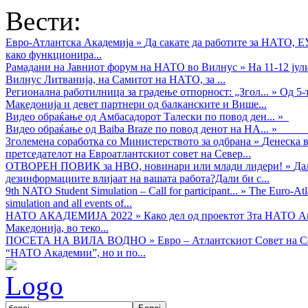
Вести:
Евро-Атлантска Академија
»
Да сакате да работите за НАТО, 
како функционира...
Рамадани на Јавниот форум на НАТО во Вилнус
»
На 11-12 ју
Вилнус Литванија, на Самитот на НАТО, за ...
Регионална работилница за градење отпорност: „Згол...
»
Од 5-
Македонија и девет партнери од балканските и Више...
Видео обраќањe од Амбасадорот Талески по повод ден...
»
Видео обраќање од Baiba Braze по повод денот на НА...
»
Зголемена соработка со Министерството за одбрана
»
Денеска в
претседателот на Евроатлантскиот совет на Север...
ОТВОРЕН ПОВИК за НВО, новинари или млади лидери!
»
Да
дезинформациите влијаат на вашата работа?Дали би с...
9th NATO Student Simulation – Call for participant...
»
The Euro-Atla
simulation and all events of...
НАТО АКАДЕМИЈА 2022
»
Како дел од проектот 3та НАТО Ак
Македонија, во теко...
ПОСЕТА НА ВИЛА ВОДНО
»
Евро – Атлантскиот Совет на С
“НАТО Академии”, но и по...