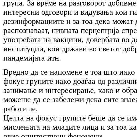
група. За време на разговорот добивм
интересни одговори и видувања кои ги
дезинформациите и за тоа дека можат 
распознаваат, нивната перцепција спр
употребата на вакцини, довербата во 
институции, кои држави во светот добр
пандемијата итн.
Вредно да се напомене е тоа што иако
фокус групите иако доаѓаа од различн
занимање и интересирање, како и обра
можеше да се забележи дека сите знаеа
работеше.
Целта на фокус групите беше да се им
мислењата на младите лица и за тоа ка
овие општествени феномени.