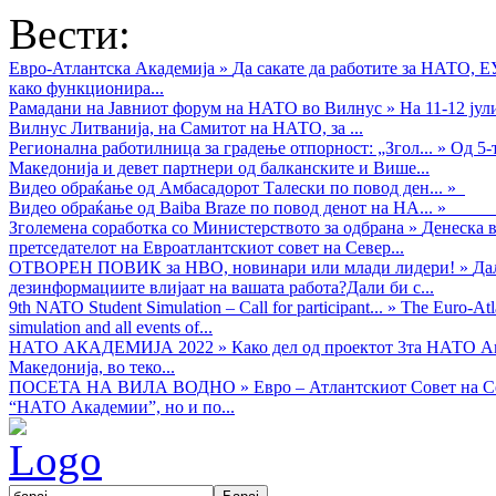
Вести:
Евро-Атлантска Академија
»
Да сакате да работите за НАТО, 
како функционира...
Рамадани на Јавниот форум на НАТО во Вилнус
»
На 11-12 ју
Вилнус Литванија, на Самитот на НАТО, за ...
Регионална работилница за градење отпорност: „Згол...
»
Од 5-
Македонија и девет партнери од балканските и Више...
Видео обраќањe од Амбасадорот Талески по повод ден...
»
Видео обраќање од Baiba Braze по повод денот на НА...
»
Зголемена соработка со Министерството за одбрана
»
Денеска в
претседателот на Евроатлантскиот совет на Север...
ОТВОРЕН ПОВИК за НВО, новинари или млади лидери!
»
Да
дезинформациите влијаат на вашата работа?Дали би с...
9th NATO Student Simulation – Call for participant...
»
The Euro-Atla
simulation and all events of...
НАТО АКАДЕМИЈА 2022
»
Како дел од проектот 3та НАТО Ак
Македонија, во теко...
ПОСЕТА НА ВИЛА ВОДНО
»
Евро – Атлантскиот Совет на С
“НАТО Академии”, но и по...