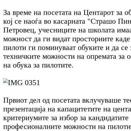
За време на посетата на Центарот за о
кој се наоѓа во касарната "Страшо Пи
Петровец, учесниците на школата има
можност да ги видат просториите каде
пилоти ги поминуваат обуките и да се 
техничките можности на опремата за о
на обука за пилотите.
Првиот дел од посетата вклучуваше те
презентација на капацитетите на цента
критериумите за избор за кандидатите
професионалните можности на пилоти