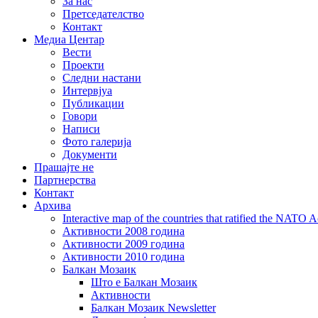
За нас
Претседателство
Контакт
Медиа Центар
Вести
Проекти
Следни настани
Интервјуа
Публикации
Говори
Написи
Фото галерија
Документи
Прашајте не
Партнерства
Контакт
Архива
Interactive map of the countries that ratified the NATO 
Активности 2008 година
Активности 2009 година
Активности 2010 година
Балкан Мозаик
Што е Балкан Мозаик
Активности
Балкан Мозаик Newsletter