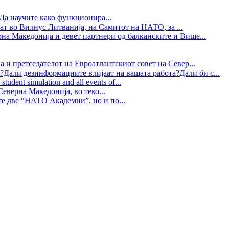
Да научите како функционира...
ат во Вилнус Литванија, на Самитот на НАТО, за ...
рна Македонија и девет партнери од балканските и Више...
 и претседателот на Евроатлантскиот совет на Север...
?Дали дезинформациите влијаат на вашата работа?Дали би с...
tudent simulation and all events of...
еверна Македонија, во теко...
те две “НАТО Академии”, но и по...