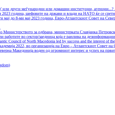
У или други меѓународни или домашни институции, агенции...? 
ли 2023 година, шефовите на држави и влади на НАТО ќе се сретн
ти мај до 8-ми мај 2023 година, Евро-Атлантскиот Совет на Севе
о Министерството за одбрана, министерката Славјанка Петровска
ли работите во сектор/заедница која е ранлива на дезинформации
ntic Council of North Macedonia led by success and the interest of the s
адемија 2022, во организација на Евро – Атлантскиот Совет на С
еверна Македонија воден од огромниот интерес и успех на први