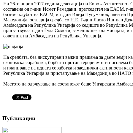
На 26ти април 2017 година делегација на Евро - Атлантскиот 
составена од г-дин Исмет Рамадани, претседател на ЕАСМ, г-д
бизнис клубот на ЕАСМ, и г-дин Илија Џугуманов, член на П
Македонија, остварија средба со Н.Е. Г-дин Ласло Иштван Дук
Амбасадата на Република Унгарија со седиште во Република М
присуствуваа г-дин Ѓула Сомоѓи, заменик-шеф на мисијата, и
советник на Амбасадата на Република Унгарија.
На средбата, беа дискутирани важни прашања за двете земји ка
економска соработка, борбата против тероризмот и поголема бе
и планирање на идната соработка и заеднички активности како
Република Унгарија за пристапување на Македонија во НАТО 
Местото на одржување на состанокот беше Унгарската Амбасад
Публикации