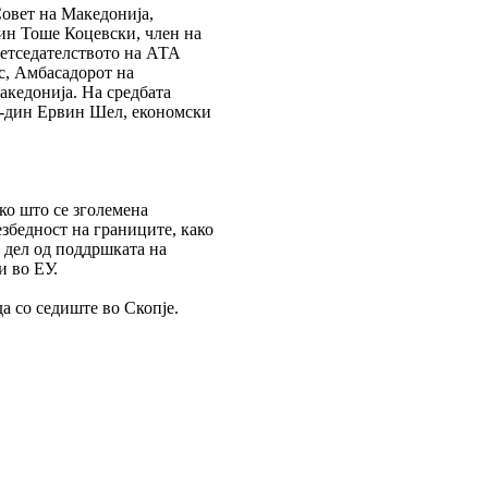
Совет на Македонија,
ин Тоше Коцевски, член на
ретседателството на АТА
с, Амбасадорот на
акедонија. На средбата
 г-дин Ервин Шел, економски
ко што се зголемена
збедност на границите, како
 дел од поддршката на
и во ЕУ.
а со седиште во Скопје.