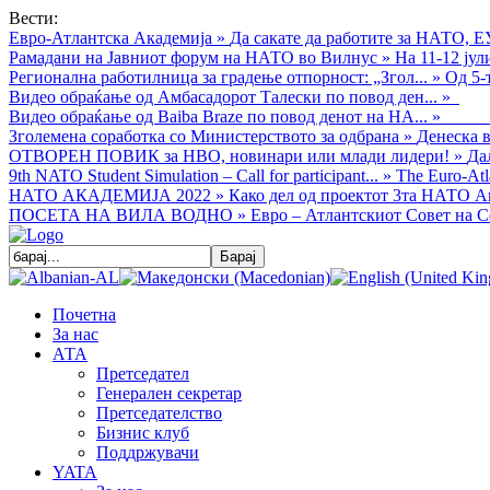
Вести:
Евро-Атлантска Академија
»
Да сакате да работите за НАТО, Е
Рамадани на Јавниот форум на НАТО во Вилнус
»
На 11-12 ју
Регионална работилница за градење отпорност: „Згол...
»
Од 5-
Видео обраќањe од Амбасадорот Талески по повод ден...
»
Видео обраќање од Baiba Braze по повод денот на НА...
»
Зголемена соработка со Министерството за одбрана
»
Денеска в
ОТВОРЕН ПОВИК за НВО, новинари или млади лидери!
»
Да
9th NATO Student Simulation – Call for participant...
»
The Euro-Atla
НАТО АКАДЕМИЈА 2022
»
Како дел од проектот 3та НАТО Ак
ПОСЕТА НА ВИЛА ВОДНО
»
Евро – Атлантскиот Совет на С
Почетна
За нас
АТА
Претседател
Генерален секретар
Претседателство
Бизнис клуб
Поддржувачи
YATA