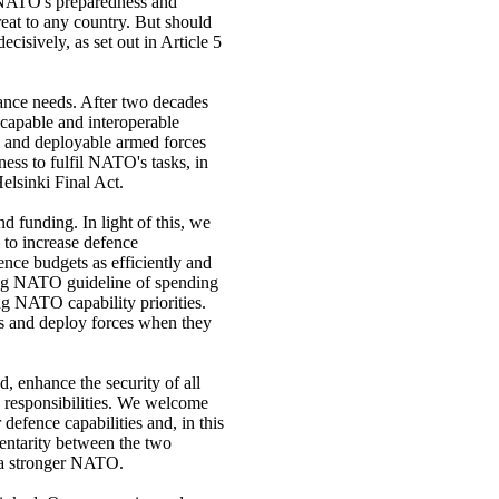
 NATO's preparedness and
reat to any country. But should
ecisively, as set out in Article 5
liance needs. After two decades
 capable and interoperable
n and deployable armed forces
iness to fulfil NATO's tasks, in
elsinki Final Act.
nd funding. In light of this, we
 to increase defence
ence budgets as efficiently and
ting NATO guideline of spending
g NATO capability priorities.
ies and deploy forces when they
d, enhance the security of all
responsibilities.
We welcome
efence capabilities and, in this
entarity between the two
o a stronger NATO.