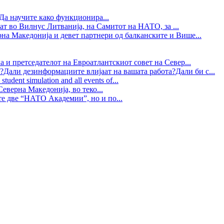
Да научите како функционира...
ат во Вилнус Литванија, на Самитот на НАТО, за ...
рна Македонија и девет партнери од балканските и Више...
 и претседателот на Евроатлантскиот совет на Север...
?Дали дезинформациите влијаат на вашата работа?Дали би с...
tudent simulation and all events of...
еверна Македонија, во теко...
те две “НАТО Академии”, но и по...