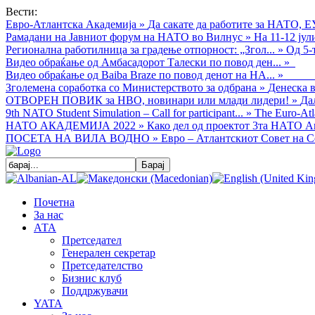
Вести:
Евро-Атлантска Академија
»
Да сакате да работите за НАТО, Е
Рамадани на Јавниот форум на НАТО во Вилнус
»
На 11-12 ју
Регионална работилница за градење отпорност: „Згол...
»
Од 5-
Видео обраќањe од Амбасадорот Талески по повод ден...
»
Видео обраќање од Baiba Braze по повод денот на НА...
»
Зголемена соработка со Министерството за одбрана
»
Денеска в
ОТВОРЕН ПОВИК за НВО, новинари или млади лидери!
»
Да
9th NATO Student Simulation – Call for participant...
»
The Euro-Atla
НАТО АКАДЕМИЈА 2022
»
Како дел од проектот 3та НАТО Ак
ПОСЕТА НА ВИЛА ВОДНО
»
Евро – Атлантскиот Совет на С
Почетна
За нас
АТА
Претседател
Генерален секретар
Претседателство
Бизнис клуб
Поддржувачи
YATA