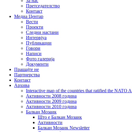
За нас
Претседателство
Контакт
Медиа Центар
Вести
Проекти
Следни настани
Интервјуа
Публикации
Говори
Написи
Фото галерија
Документи
Прашајте не
Партнерства
Контакт
Архива
Interactive map of the countries that ratified the NATO 
Активности 2008 година
Активности 2009 година
Активности 2010 година
Балкан Мозаик
Што е Балкан Мозаик
Активности
Балкан Мозаик Newsletter