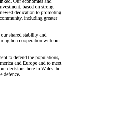
erlinked. Our economies and
investment, based on strong
enewed dedication to promoting
c community, including greater
c.
our shared stability and
trengthen cooperation with our
nt to defend the populations,
h America and Europe and to meet
ur decisions here in Wales the
ive defence.