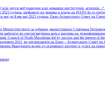
У или други меѓународни или домашни институции, агенции...? 
ли 2023 година, шефовите на држави и влади на НАТО ќе се сретн
ти мај до 8-ми мај 2023 година, Евро-Атлантскиот Совет на Севе
о Министерството за одбрана, министерката Славјанка Петровска
ли работите во сектор/заедница која е ранлива на дезинформации
ntic Council of North Macedonia led by success and the interest of the s
адемија 2022, во организација на Евро – Атлантскиот Совет на С
еверна Македонија воден од огромниот интерес и успех на први