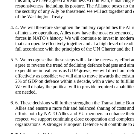
this aim, we have agreed a Readiness Action Plan, enhancing
responsiveness, including its posture. The Alliance poses no th
the security of any Ally be threatened we will act together and d
of the Washington Treaty.
4. We will therefore strengthen the military capabilities the Al
of intensive operations, Allies now have the most experienced,
forces in NATO's history. We will continue to invest in moder
that can operate effectively together and at a high level of read
full accordance with the principles of the UN Charter and the H
5. We recognise that these steps will take the necessary effort a
agree to reverse the trend of declining defence budgets and aim
expenditure in real terms as GDP grows; we will direct our def
effectively as possible; we will aim to move towards the exis
2% of GDP on defence within a decade, with a view to fulfillin
We will display the political will to provide required capabilit
are needed.
6. These decisions will further strengthen the Transatlantic Bon
Allies and ensure a more fair and balanced sharing of costs and 
efforts both by NATO Allies and EU members to enhance their d
respect, we support continuing close cooperation and complem
organizations. A stronger European Defence will contribute t