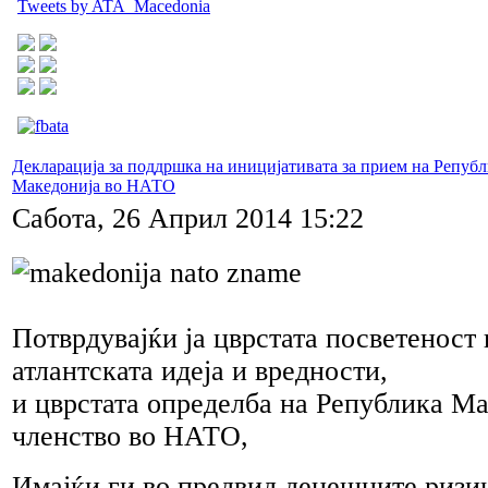
Tweets by ATA_Macedonia
Декларација за поддршка на иницијативата за прием на Репуб
Македонија во НАТО
Сабота, 26 Април 2014 15:22
Потврдувајќи ја цврстата посветеност 
атлантската идеја и вредности,
и цврстата определба на Република Ма
членство во НАТО,
Имајќи ги во предвид денешните ризиц