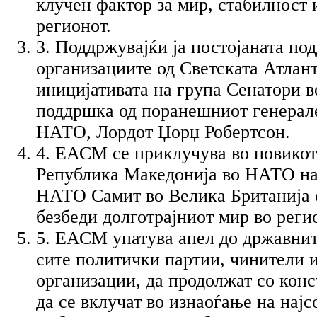
клучен фактор за мир, стабилност и
регионот.
3. Поддржувајќи ја постојаната по
организациите од Светската Атлант
иницијативата на група Сенатори в
поддршка од поранешниот генерале
НАТО, Лордот Џорџ Робертсон.
4. ЕАСМ се приклучува во повикот
Република Македонија во НАТО на
НАТО Самит во Велика Британија с
безбеди долготрајниот мир во реги
5. ЕАСМ упатува апел до државнит
сите политички партии, чинители 
организации, да продолжат со конс
да се вклучат во изнаоѓање на нај