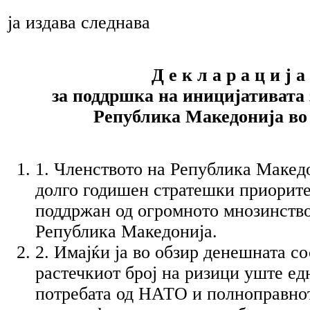
ја издава следнава
Д е к л а р а ц и ј а
за поддршка на иницијативата 
Република Македонија в
1. Членството на Република Макед
долго годишен стратешки приоритет
поддржан од огромното мнозинство
Република Македонија.
2. Имајќи ја во обзир денешната со
растечкиот број на ризици уште е
потребата од НАТО и полноправно