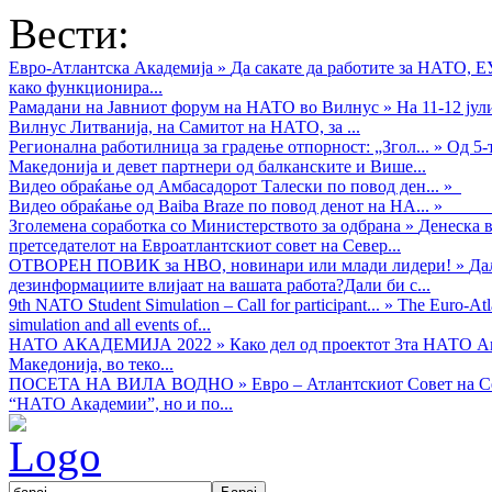
Вести:
Евро-Атлантска Академија
»
Да сакате да работите за НАТО, 
како функционира...
Рамадани на Јавниот форум на НАТО во Вилнус
»
На 11-12 ју
Вилнус Литванија, на Самитот на НАТО, за ...
Регионална работилница за градење отпорност: „Згол...
»
Од 5-
Македонија и девет партнери од балканските и Више...
Видео обраќањe од Амбасадорот Талески по повод ден...
»
Видео обраќање од Baiba Braze по повод денот на НА...
»
Зголемена соработка со Министерството за одбрана
»
Денеска в
претседателот на Евроатлантскиот совет на Север...
ОТВОРЕН ПОВИК за НВО, новинари или млади лидери!
»
Да
дезинформациите влијаат на вашата работа?Дали би с...
9th NATO Student Simulation – Call for participant...
»
The Euro-Atla
simulation and all events of...
НАТО АКАДЕМИЈА 2022
»
Како дел од проектот 3та НАТО Ак
Македонија, во теко...
ПОСЕТА НА ВИЛА ВОДНО
»
Евро – Атлантскиот Совет на С
“НАТО Академии”, но и по...