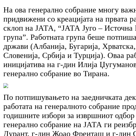
На ова генерално собрание многу важ
придвижени со креацијата на првата р
склоп на ЈАТА, “ЈАТА Југо – Источна
група”. Работната група беше потпиша
држави (Албанија, Бугарија, Хрватска
Словенија, Србија и Турција). Оваа ра
иницијатива на г-дин Илија Џугуманов
генерално собрание во Тирана.
По потпишувањето на заедничката дек
работата на генералното собрание про
годишните избори за извршниот одбор
генерално собрание на ЈАТА ги реизбр
Дурант, г-дин Жоао Фреиташ и г-дин 