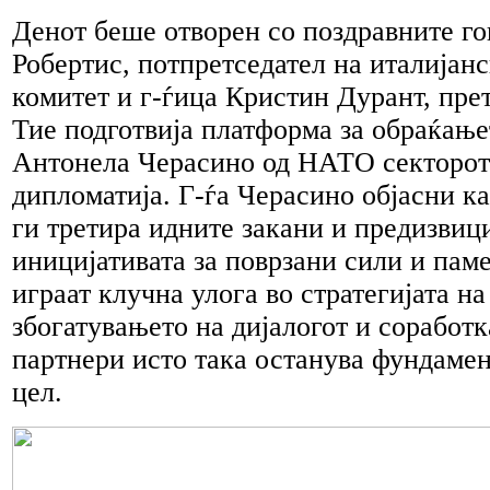
Денот беше отворен со поздравните го
Робертис, потпретседател на италијан
комитет и г-ѓица Кристин Дурант, пре
Тие подготвија платформа за обраќањет
Антонела Черасино од НАТО секторот 
дипломатија. Г-ѓа Черасино објасни к
ги третира идните закани и предизвици
иницијативата за поврзани сили и пам
играат клучна улога во стратегијата н
збогатувањето на дијалогот и соработк
партнери исто така останува фундамен
цел.