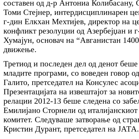
составен од д-р Антониа Колибасану, 
Томи Стејнер, интердисциплинарен це
г-дин Елкхан Мехтијев, директор на ц
конфликт резолуции од Азербејџан и 
Хумајун, основач на “Авганистан 140
движење.
Третиод и последен дел од денот беше
младите програми, со воведен говор о
Галито, претседател на Консулес асоци
Презентацијата на извештајот за новит
релации 2012-13 беше следена со забе
Емилијано Сторнели од италијанскиот
комитет. Следуваше затворање од стра
Кристин Дурант, претседател на ЈАТА.