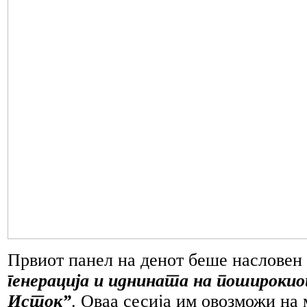
Првиот панел на денот беше насловен
генерација и иднината на пошироки
Исток
”
. Оваа сесија им овозможи на