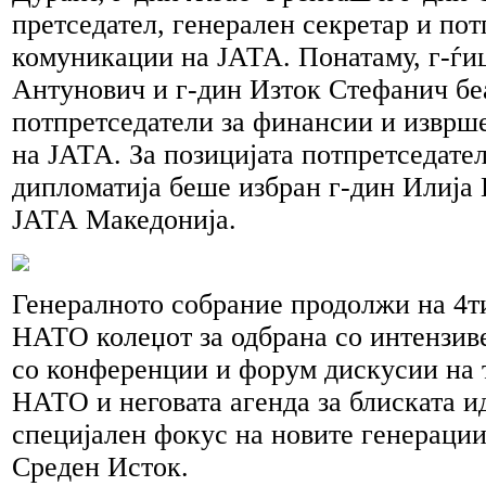
претседател, генерален секретар и пот
комуникации на ЈАТА. Понатаму, г-ѓи
Антунович и г-дин Изток Стефанич бе
потпретседатели за финансии и изврш
на ЈАТА. За позицијата потпретседател
дипломатија беше избран г-дин Илија
ЈАТА Македонија.
Генералното собрание продолжи на 4т
НАТО колеџот за одбрана со интензив
со конференции и форум дискусии на 
НАТО и неговата агенда за блиската и
специјален фокус на новите генераци
Среден Исток.