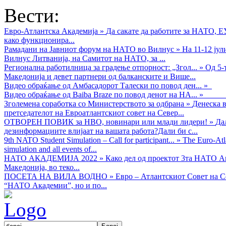
Вести:
Евро-Атлантска Академија
»
Да сакате да работите за НАТО, 
како функционира...
Рамадани на Јавниот форум на НАТО во Вилнус
»
На 11-12 ју
Вилнус Литванија, на Самитот на НАТО, за ...
Регионална работилница за градење отпорност: „Згол...
»
Од 5-
Македонија и девет партнери од балканските и Више...
Видео обраќањe од Амбасадорот Талески по повод ден...
»
Видео обраќање од Baiba Braze по повод денот на НА...
»
Зголемена соработка со Министерството за одбрана
»
Денеска в
претседателот на Евроатлантскиот совет на Север...
ОТВОРЕН ПОВИК за НВО, новинари или млади лидери!
»
Да
дезинформациите влијаат на вашата работа?Дали би с...
9th NATO Student Simulation – Call for participant...
»
The Euro-Atla
simulation and all events of...
НАТО АКАДЕМИЈА 2022
»
Како дел од проектот 3та НАТО Ак
Македонија, во теко...
ПОСЕТА НА ВИЛА ВОДНО
»
Евро – Атлантскиот Совет на С
“НАТО Академии”, но и по...