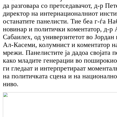
да разговара со претседавачот, д-р Пет
директор на интернационалниот инсти
останатите панелисти. Тие беа г-ѓа Н
новинар и политички коментатор, д-р
Сабаилех, од универзитетот во Јордан 
Ал-Касеми, колумнист и коментатор н
мрежи. Панелистите ја дадоа својата п
како младите генерации во поширокио
ги гледаат и интерпретираат момента
на политичката сцена и на националн
ниво.