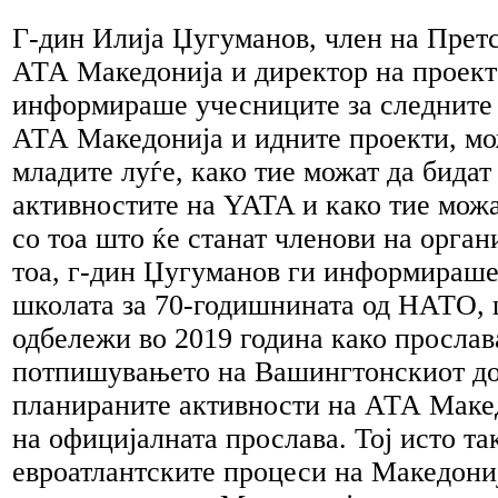
Г-дин Илија Џугуманов, член на Претс
АТА Македонија и директор на проекто
информираше учесниците за следните 
АТА Македонија и идните проекти, мо
младите луѓе, како тие можат да бидат
активностите на YATA и како тие мож
со тоа што ќе станат членови на орган
тоа, г-дин Џугуманов ги информираше
школата за 70-годишнината од НАТО, 
одбележи во 2019 година како прослав
потпишувањето на Вашингтонскиот до
планираните активности на АТА Макед
на официјалната прослава. Тој исто та
евроатлантските процеси на Македониј