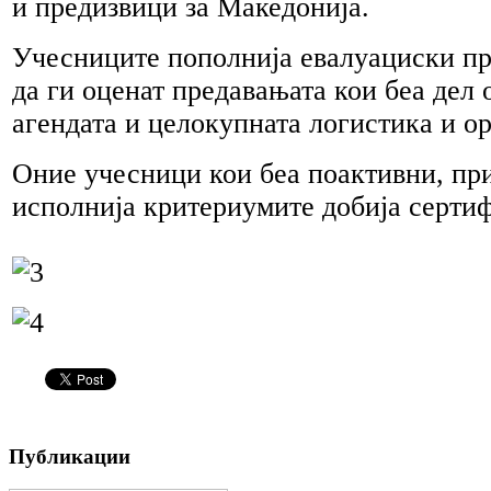
и предизвици за Македонија.
Учесниците пополнија евалуациски п
да ги оценат предавањата кои беа дел 
агендата и целокупната логистика и ор
Оние учесници кои беа поактивни, пр
исполнија критериумите добија сертиф
Публикации