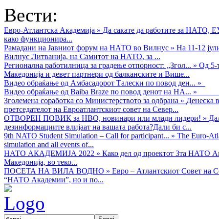
Вести:
Евро-Атлантска Академија
»
Да сакате да работите за НАТО, 
како функционира...
Рамадани на Јавниот форум на НАТО во Вилнус
»
На 11-12 ју
Вилнус Литванија, на Самитот на НАТО, за ...
Регионална работилница за градење отпорност: „Згол...
»
Од 5-
Македонија и девет партнери од балканските и Више...
Видео обраќањe од Амбасадорот Талески по повод ден...
»
Видео обраќање од Baiba Braze по повод денот на НА...
»
Зголемена соработка со Министерството за одбрана
»
Денеска в
претседателот на Евроатлантскиот совет на Север...
ОТВОРЕН ПОВИК за НВО, новинари или млади лидери!
»
Да
дезинформациите влијаат на вашата работа?Дали би с...
9th NATO Student Simulation – Call for participant...
»
The Euro-Atla
simulation and all events of...
НАТО АКАДЕМИЈА 2022
»
Како дел од проектот 3та НАТО Ак
Македонија, во теко...
ПОСЕТА НА ВИЛА ВОДНО
»
Евро – Атлантскиот Совет на С
“НАТО Академии”, но и по...