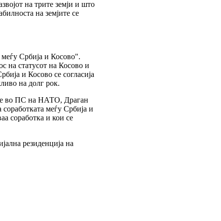
звојот на трите земји и што
абилноста на земјите се
 меѓу Србија и Косово".
с на статусот на Косово и
рбија и Косово се согласија
ливо на долг рок.
ие во ПС на НАТО, Драган
 соработката меѓу Србија и
аа соработка и кои се
ијална резиденција на