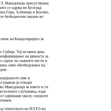
АТА Македонија присуствуваа
што се одржа во Белград
рна Гора, Албанија и Косово,
ите безбедносни закани во
лник на Канцеларијата за
 Србија. Тој истакна дека
 информирање на јавноста за
Во однос на лажните вести и
 дека само обезбедување на
 рок.
фицијалното име и
угуманов ја отвори
 во Македонија за името и ги
актуелните случувања, каде
 се одвиваше околу следните
спешен.
 од членството во НАТО во