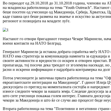
Во периодот од 29.10.2018 до 31.10.2018 година, членови на 
на младинска работилница на тема "Youth Outreach". Настанот 
беше посетен од учесници од Македонија, Србија, Хрватска, Ц
каде главна цел беше размена на знаење и искуство за актуелн
регионот и позицијата на младите луѓе.
Настанот го отвори бригадниот генерал Чезаре Маринели, нача
воени контакти на НАТО Белград.
Генералот Маринели ја истакна добрата соработка меѓу НАТО и
НАТО има стратегија за комуникација наменета за едукација и
своите активности и вредности со искрен и отворен пристап. 
пропаганда, тој посочи дека трендот се зголемува насекаде, но
јасни и искрени информации е најдобрата контрамерка на долг
Потоа учесниците ја започнаа првата работилница на тема "О
евроатлантските интеграции на Македонија". Г-динот Илија Џ
дискусијата со преглед на моменталната состојба и напредокот
изнесе следните чекори за нашата земја. Следеше дискусија за 
што сите учесници покажаа голем интерес. Главната дискусија
чекори за Македонија и што ќе се случи ако процесот биде неу
Втората работилница на тема "Позитивни и негативни страни