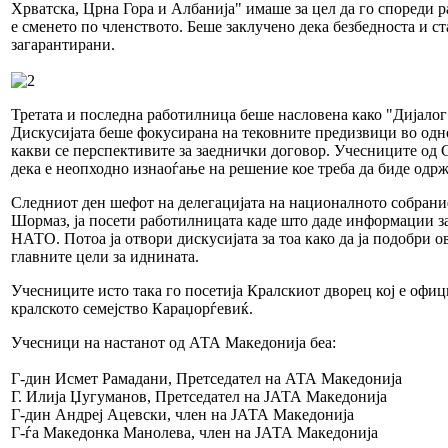
Хрватска, Црна Гора и Албанија" имаше за цел да го спореди ра
е сменето по членството. Беше заклучено дека безбедноста и ст
загарантирани.
Третата и последна работилница беше насловена како "Дијалог
Дискусијата беше фокусирана на тековните предизвици во одно
какви се перспективите за заеднички договор. Учесниците од С
дека е неопходно изнаоѓање на решение кое треба да биде одрж
Следниот ден шефот на делегацијата на националното собран
Шормаз, ја посети работилницата каде што даде информации за
НАТО. Потоа ја отвори дискусијата за тоа како да ја подобри ов
главните цели за иднината.
Учесниците исто така го посетија Кралскиот дворец кој е офиц
кралското семејство Караџорѓевиќ.
Учесници на настанот од АТА Македонија беа:
Г-дин Исмет Рамадани, Претседател на АТА Македонија
Г. Илија Џугуманов, Претседател на ЈАТА Македонија
Г-дин Андреј Ацевски, член на ЈАТА Македонија
Г-ѓа Македонка Манолева, член на ЈАТА Македонија