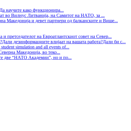
Да научите како функционира...
ат во Вилнус Литванија, на Самитот на НАТО, за ...
рна Македонија и девет партнери од балканските и Више...
 и претседателот на Евроатлантскиот совет на Север...
?Дали дезинформациите влијаат на вашата работа?Дали би с...
tudent simulation and all events of...
еверна Македонија, во теко...
те две “НАТО Академии”, но и по...