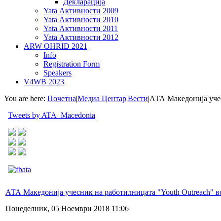
Декларација
Yata Активности 2009
Yata Активности 2010
Yata Активности 2011
Yata Активности 2012
ARW OHRID 2021
Info
Registration Form
Speakers
V4WB 2023
You are here:
Почетна
|
Медиа Центар
|
Вести
|
АТА Македонија учес
Tweets by ATA_Macedonia
АТА Македонија учесник на работилницата "Youth Outreach" в
Понеделник, 05 Ноември 2018 11:06