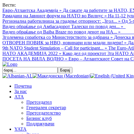
Вести:
Евро-Атлантска Академија
»
Да сакате да работите за НАТО, Е
Рамадани на Јавниот форум на НАТО во Вилнус
»
На 11-12 ју
Регионална работилница за градење отпорност: „Згол...
»
Од 5-
Видео обраќањe од Амбасадорот Талески по повод ден...
»
Видео обраќање од Baiba Braze по повод денот на НА...
»
Зголемена соработка со Министерството за одбрана
»
Денеска в
ОТВОРЕН ПОВИК за НВО, новинари или млади лидери!
»
Да
9th NATO Student Simulation – Call for participant...
»
The Euro-Atla
НАТО АКАДЕМИЈА 2022
»
Како дел од проектот 3та НАТО Ак
ПОСЕТА НА ВИЛА ВОДНО
»
Евро – Атлантскиот Совет на С
Почетна
За нас
АТА
Претседател
Генерален секретар
Претседателство
Бизнис клуб
Поддржувачи
YATA