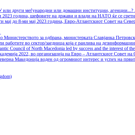
У или други меѓународни или домашни институции, агенции...? 
ли 2023 година, шефовите на држави и влади на НАТО ќе се сретн
ти мај до 8-ми мај 2023 година, Евро-Атлантскиот Совет на Севе
о Министерството за одбрана, министерката Славјанка Петровска
ли работите во сектор/заедница која е ранлива на дезинформации
ntic Council of North Macedonia led by success and the interest of the s
адемија 2022, во организација на Евро – Атлантскиот Совет на С
еверна Македонија воден од огромниот интерес и успех на први