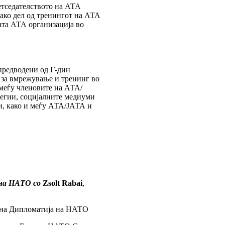
етседателството на АТА
ако дел од тренингот на АТА
ата АТА организација во
 предводени од Г-дин
 за вмрежување и тренинг во
меѓу членовите на АТА/
тегии, социјалните медиуми
и, како и меѓу АТА/ЈАТА и
 на НАТО со
Zsolt Rabai
,
авна Дипломатија на НАТО