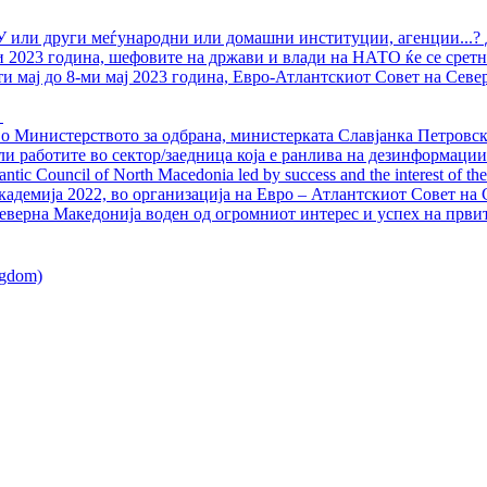
У или други меѓународни или домашни институции, агенции...? 
ли 2023 година, шефовите на држави и влади на НАТО ќе се сретн
ти мај до 8-ми мај 2023 година, Евро-Атлантскиот Совет на Севе
о Министерството за одбрана, министерката Славјанка Петровска
ли работите во сектор/заедница која е ранлива на дезинформации
ntic Council of North Macedonia led by success and the interest of the s
адемија 2022, во организација на Евро – Атлантскиот Совет на С
еверна Македонија воден од огромниот интерес и успех на први