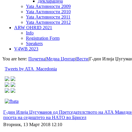
Декларација
Yata Активности 2009
Yata Активности 2010
Yata Активности 2011
Yata Активности 2012
ARW OHRID 2021
Info
Registration Form
Speakers
V4WB 2023
You are here:
Почетна
|
Медиа Центар
|
Вести
|
Г-дин Илија Џугуман
Tweets by ATA_Macedonia
Г-дин Илија Џугуманов од Претседателството на АТА Македон
посета на седиштето на НАТО во Брисел
Вторник, 13 Март 2018 12:10