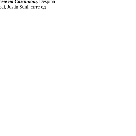
време на Самитот
,
Despina
ai, Justin Suni, сите од