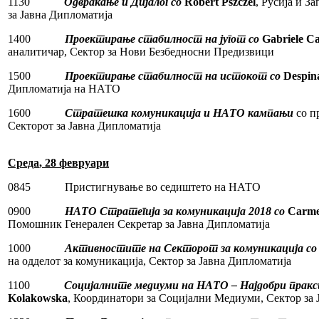
1130
Одвраќање и Дијалог со
Robert Pszczel
, Русија и 
за Јавна Дипломатија
1400
Проектирање стабилност на југот со
Gabriele C
аналитичар, Сектор за Нови Безбедносни Предизвици
1500
Проектирање стабилност на истокот со
Despina
Дипломатија на НАТО
1600
Стратешка комуникација и НАТО кампањи
со п
Секторот за Јавна Дипломатија
Среда
, 28
февруари
0845 Пристигнување во седиштето на НАТО
0900
НАТО Стратегија за комуникација 2018 со
Carm
Помошник Генерален Секретар за Јавна Дипломатија
1000
Активностите на Секторот за комуникација со
на одделот за комуникација, Сектор за Јавна Дипломатија
1100
Социјалните медиуми на НАТО – Најдобри пракс
Kolakowska
, Координатори за Социјални Медиуми, Сектор за 