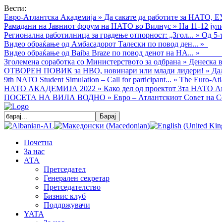
Вести:
Евро-Атлантска Академија
»
Да сакате да работите за НАТО, Е
Рамадани на Јавниот форум на НАТО во Вилнус
»
На 11-12 ју
Регионална работилница за градење отпорност: „Згол...
»
Од 5-
Видео обраќањe од Амбасадорот Талески по повод ден...
»
Видео обраќање од Baiba Braze по повод денот на НА...
»
Зголемена соработка со Министерството за одбрана
»
Денеска в
ОТВОРЕН ПОВИК за НВО, новинари или млади лидери!
»
Да
9th NATO Student Simulation – Call for participant...
»
The Euro-Atla
НАТО АКАДЕМИЈА 2022
»
Како дел од проектот 3та НАТО Ак
ПОСЕТА НА ВИЛА ВОДНО
»
Евро – Атлантскиот Совет на С
Почетна
За нас
АТА
Претседател
Генерален секретар
Претседателство
Бизнис клуб
Поддржувачи
YATA