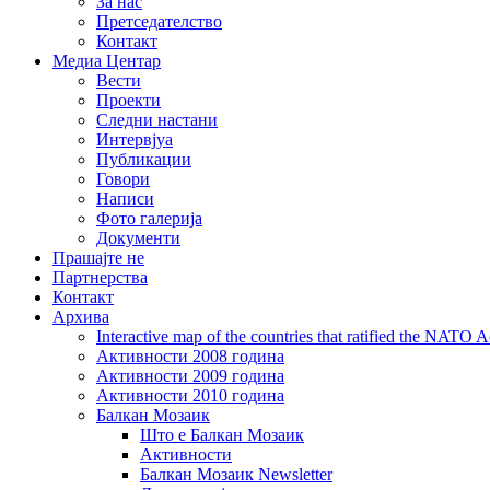
За нас
Претседателство
Контакт
Медиа Центар
Вести
Проекти
Следни настани
Интервјуа
Публикации
Говори
Написи
Фото галерија
Документи
Прашајте не
Партнерства
Контакт
Архива
Interactive map of the countries that ratified the NATO 
Активности 2008 година
Активности 2009 година
Активности 2010 година
Балкан Мозаик
Што е Балкан Мозаик
Активности
Балкан Мозаик Newsletter