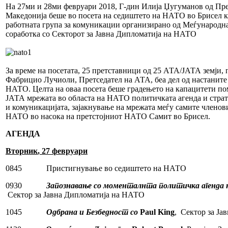
На 27ми и 28ми февруари 2018, Г-дин Илија Џугуманов од Пр
Македонија беше во посета на седиштето на НАТО во Брисел к
работната група за комуникации организирано од Меѓународн
соработка со Секторот за Јавна Дипломатија на НАТО
За време на посетата, 25 претставници од 25 АТА/ЈАТА земји,
Фабрицио Лучиоли, Претседател на АТА, беа дел од настаните
НАТО. Целта на оваа посета беше градењето на капацитети по
ЈАТА мрежата во областа на НАТО политичката агенда и стра
и комуникацијата, зајакнување на мрежата меѓу самите членов
НАТО во насока на претстојниот НАТО Самит во Брисел.
АГЕНДА
Вторник
, 27
февруари
0845 Пристигнување во седиштето на НАТО
0930
Запознавање со моменталнта политичка агенда
Сектор за Јавна Дипломатија на НАТО
1045
Одбрана и Безбедност со
Paul King
, Сектор за Ј