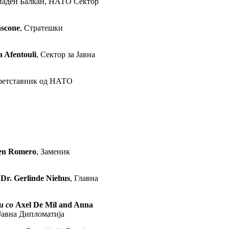
Западен Балкан, НАТО Сектор
ascone
, Стратешки
 Afentouli
, Сектор за Јавна
ретставник од НАТО
en Romero
, Заменик
Dr. Gerlinde Niehus
, Главна
и со
Axel De Mil and Anna
Јавна Дипломатија