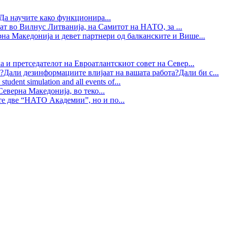
Да научите како функционира...
ат во Вилнус Литванија, на Самитот на НАТО, за ...
рна Македонија и девет партнери од балканските и Више...
 и претседателот на Евроатлантскиот совет на Север...
?Дали дезинформациите влијаат на вашата работа?Дали би с...
tudent simulation and all events of...
еверна Македонија, во теко...
те две “НАТО Академии”, но и по...