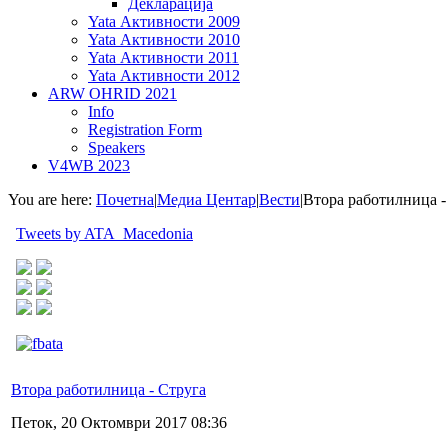
Декларација
Yata Активности 2009
Yata Активности 2010
Yata Активности 2011
Yata Активности 2012
ARW OHRID 2021
Info
Registration Form
Speakers
V4WB 2023
You are here:
Почетна
|
Медиа Центар
|
Вести
|
Втора работилница -
Tweets by ATA_Macedonia
Втора работилница - Струга
Петок, 20 Октомври 2017 08:36