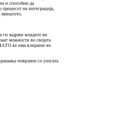
ни и способни да
о процесот на интеграција,
д минатото.
а ги задржи младите во
араат можности во својата
о НАТО ќе има влијание во
прашања поврзани со улогата