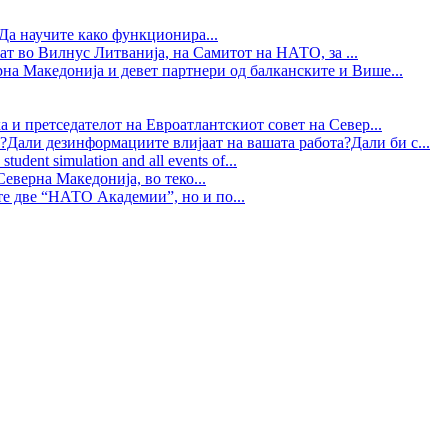
Да научите како функционира...
ат во Вилнус Литванија, на Самитот на НАТО, за ...
рна Македонија и девет партнери од балканските и Више...
 и претседателот на Евроатлантскиот совет на Север...
?Дали дезинформациите влијаат на вашата работа?Дали би с...
tudent simulation and all events of...
еверна Македонија, во теко...
те две “НАТО Академии”, но и по...