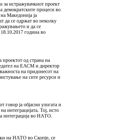
as за истражувачкиот проект
на демократските процеси во
 на Македонија ја
т да се одржат во неколку
тражувањето и да се
 18.10.2017 година во
а проектот од страна на
седател на ЕАСМ и директор
а важноста на придонесот на
ристување на сите ресурси и
 говор ја објасни улогата и
на интеграцијата. Тој, исто
на интеграција во НАТО.
ки на НАТО во Скопје, се