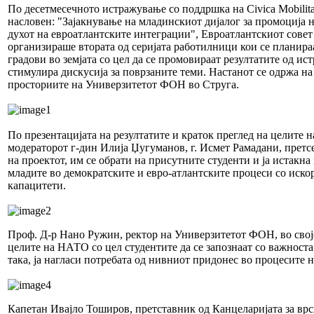
По десетмесечното истражување со поддршка на Civica Mobilit
насловен: "Зајакнување на младинскиот дијалог за промоција 
духот на евроатлантските интеграции", Евроатлантскиот совет
организираше втората од серијата работилници кои се планираа
градови во земјата со цел да се промовираат резултатите од ис
стимулира дискусија за поврзаните теми. Настанот се одржа на
просториите на Универзитетот ФОН во Струга.
По презентацијата на резултатите и краток преглед на целите н
модераторот г-дин Илија Џугуманов, г. Исмет Рамадани, прет
на проектот, им се обрати на присутните студенти и ја истакн
младите во демократските и евро-атлантските процеси со иско
капацитети.
Проф. Д-р Нано Ружин, ректор на Универзитетот ФОН, во својот
целите на НАТО со цел студентите да се запознаат со важноста 
така, ја нагласи потребата од нивниот придонес во процесите 
Капетан Ивајло Тоширов, претставник од Канцеларијата за врс