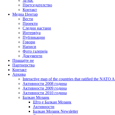
За нас
Претседателство
Контакт
Медиа Центар
Вести
Проекти
Следни настани
Интервјуа
Публикации
Говори
Написи
Фото галерија
Документи
Прашајте не
Партнерства
Контакт
Архива
Interactive map of the countries that ratified the NATO 
Активности 2008 година
Активности 2009 година
Активности 2010 година
Балкан Мозаик
Што е Балкан Мозаик
Активности
Балкан Мозаик Newsletter