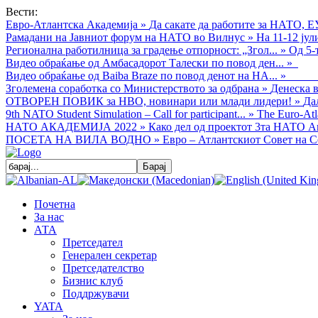
Вести:
Евро-Атлантска Академија
»
Да сакате да работите за НАТО, Е
Рамадани на Јавниот форум на НАТО во Вилнус
»
На 11-12 ју
Регионална работилница за градење отпорност: „Згол...
»
Од 5-
Видео обраќањe од Амбасадорот Талески по повод ден...
»
Видео обраќање од Baiba Braze по повод денот на НА...
»
Зголемена соработка со Министерството за одбрана
»
Денеска в
ОТВОРЕН ПОВИК за НВО, новинари или млади лидери!
»
Да
9th NATO Student Simulation – Call for participant...
»
The Euro-Atla
НАТО АКАДЕМИЈА 2022
»
Како дел од проектот 3та НАТО Ак
ПОСЕТА НА ВИЛА ВОДНО
»
Евро – Атлантскиот Совет на С
Почетна
За нас
АТА
Претседател
Генерален секретар
Претседателство
Бизнис клуб
Поддржувачи
YATA