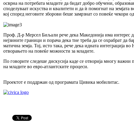
осврна на потребата младите да бидат добро обучени, образова
споделуваат искуства и квалитети и да ѝ помогнат на земјата в
кој според неговите зборови беше замрзнат со повеќе чекори о
Проф. Д-р Мерсел Биљали рече дека Македонија има интерес д
нејзините граници и порача дека тие треба да се охрабрат да б
матична земја. Тој, исто така, рече дека идната интеграција в
отворањето на повеќе можности за младите.
По говорите следеше дискусија каде се отворија многу важни 
на младите во евро-атлантските процеси.
Проектот е поддржан од програмата Цивика мобилитас.