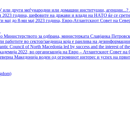
У или други меѓународни или домашни институции, агенции...? 
ли 2023 година, шефовите на држави и влади на НАТО ќе се сретн
ти мај до 8-ми мај 2023 година, Евро-Атлантскиот Совет на Севе
о Министерството за одбрана, министерката Славјанка Петровска
ли работите во сектор/заедница која е ранлива на дезинформации
ntic Council of North Macedonia led by success and the interest of the s
адемија 2022, во организација на Евро – Атлантскиот Совет на С
еверна Македонија воден од огромниот интерес и успех на први