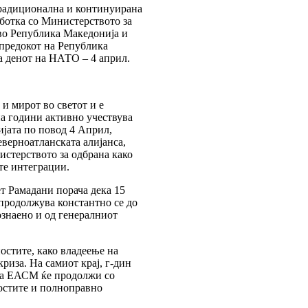
традиционална и континуирана
ботка со Министерството за
во Република Македонија и
апредокот на Република
 денот на НАТО – 4 април.
 и мирот во светот и е
на години активно учествува
ијата по повод 4 Април,
верноатланската алијанса,
стерството за одбрана како
те интеграции.
т Рамадани порача дека 15
продолжува константно се до
ознаено и од генералниот
стите, како владеење на
риза. На самиот крај, г-дин
ка ЕАСМ ќе продолжи со
остите и полноправно