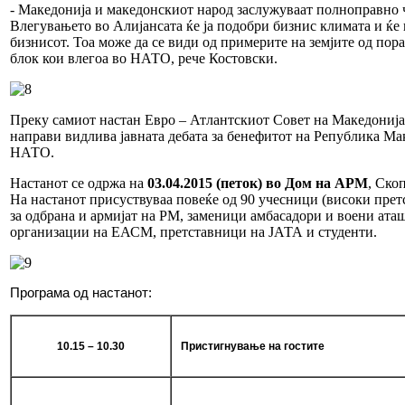
- Македонија и македонскиот народ заслужуваат полноправно
Влегувањето во Алијансата ќе ја подобри бизнис климата и ќе 
бизнисот. Тоа може да се види од примерите на земјите од по
блок кои влегоа во НАТО, рече Костовски.
Преку самиот настан Евро – Атлантскиот Совет на Македонија
направи видлива јавната дебата за бенефитот на Република Ма
НАТО.
Настанот се одржа на
03.04.2015 (петок) во Дом на АРМ
, Ско
На настанот присуствуваа повеќе од 90 учесници (високи пре
за одбрана и армијат на РМ, заменици амбасадори и воени ата
организации на ЕАСМ, претставници на ЈАТА и студенти.
Програма од настанот:
10
.15 – 10.30
Пристигнување на гостите