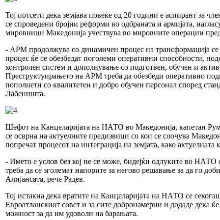
Тој потсети дека земјава повеќе од 20 години е аспирант за ч
се спроведени бројни реформи во одбраната и армијата, нагласу
мировници Македонија учествува во мировните операции пре
- АРМ продолжува со динамичен процес на трансформација се 
процес ќе се обезбедат поголеми оперативни способности, по
контролен систем и дополнување со подготвен, обучен и актив
Преструктуирањето на АРМ треба да обезбеди оперативно под
пополнети со квалитетен и добро обучен персонал според ста
Лабеништа.
Шефот на Канцеларијата на НАТО во Македонија, капетан Рум
се осврна на актуелните предизвици со кои се соочува Македон
попречат процесот на интеграција на земјата, како актуелната 
- Името е услов без кој не се може, бидејќи одлуките во НАТО с
треба да се зголемат напорите за негово решавање за да го доб
Алијансата, рече Радев.
Тој истакна дека вратите на Канцеларијата на НАТО се секога
Евроатланскиот совет и за сите добронамерни и додаде дека ќе
можност за да им удоволи на барањата.