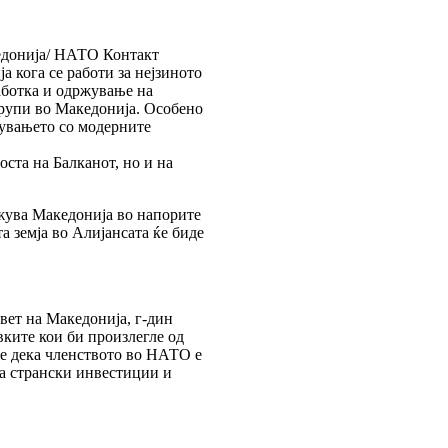
кедонија/ НАТО Контакт
а кога се работи за нејзиното
аботка и одржување на
рупи во Македонија. Особено
чувањето со модерните
.
оста на Балканот, но и на
ржува Македонија во напорите
 земја во Алијансата ќе биде
ет на Македонија, г-дин
ките кои би произлегле од
е дека членството во НАТО е
а странски инвестиции и