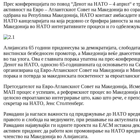
Прес конференцијата по повод “Денот на НАТО – 4 април“ е 
активност на Евро – Атлантскиот Совет на Македонија во сора
одбрана на Република Македонија, НАТО контакт амбасадите 
НАТО канцеларијата на која редовно се брифира јавноста за н
Македонија во НАТО интегративните процеси и го одбележува
Алијансата 65 години придонесува за демократијата, слободата
вистински безбедносен промотор, а Македонија веќе дваесети
во таа улога. Ова е главната порака упатена на прес-конференц
Денот на НАТО, односно 65-годишнината од основањето на Се
организирана од Евро-Атланскиот Совет на Македонија и Мини
порака и потврда за македонската посветеност за евроатлански
Претседателот на Евро-Атланскиот Совет на Македонија, Исме
МАП процес е успешен, а реформскиот процес во Македонија 
целосно евроатланско интегрирање што, како што рече, е преп
секретар на НАТО, Јенс Столтенберг.
Рамадани ја нагласи важноста од придржување до НАТО вредно
правото и слобода на медиумите, при решавање на актуелната к
Рамадани најавувајќи ги идните проекти на ЕАСМ истакна де
активен придонес да работи кон промовирање на НАТО вредн
членство на Македонија во Алијансата.