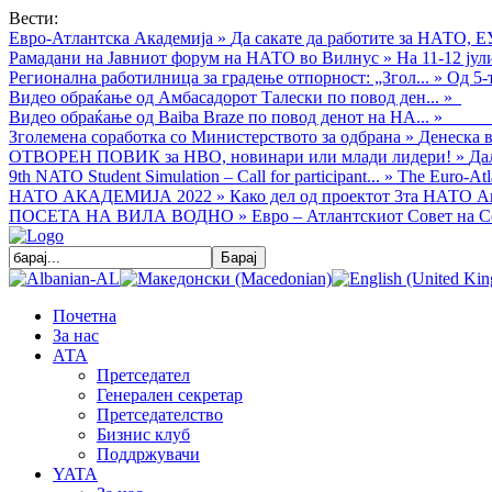
Вести:
Евро-Атлантска Академија
»
Да сакате да работите за НАТО, Е
Рамадани на Јавниот форум на НАТО во Вилнус
»
На 11-12 ју
Регионална работилница за градење отпорност: „Згол...
»
Од 5-
Видео обраќањe од Амбасадорот Талески по повод ден...
»
Видео обраќање од Baiba Braze по повод денот на НА...
»
Зголемена соработка со Министерството за одбрана
»
Денеска в
ОТВОРЕН ПОВИК за НВО, новинари или млади лидери!
»
Да
9th NATO Student Simulation – Call for participant...
»
The Euro-Atla
НАТО АКАДЕМИЈА 2022
»
Како дел од проектот 3та НАТО Ак
ПОСЕТА НА ВИЛА ВОДНО
»
Евро – Атлантскиот Совет на С
Почетна
За нас
АТА
Претседател
Генерален секретар
Претседателство
Бизнис клуб
Поддржувачи
YATA