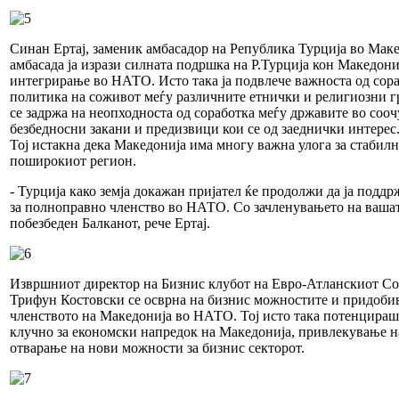
Синан Ертај, заменик амбасадор на Република Турција во Ма
амбасада ја изрази силната подршка на Р.Турција кон Македониј
интегрирање во НАТО. Исто така ја подвлече важноста од сор
политика на соживот меѓу различните етнички и религиозни г
се задржа на неопходноста од соработка меѓу државите во соо
безбедносни закани и предизвици кои се од заеднички интерес
Тој истакна дека Македонија има многу важна улога за стабилн
поширокиот регион.
- Турција како земја докажан пријател ќе продолжи да ја подд
за полноправно членство во НАТО. Со зачленувањето на вашата
побезбеден Балканот, рече Ертај.
Извршниот директор на Бизнис клубот на Евро-Атланскиот Сов
Трифун Костовски се осврна на бизнис можностите и придобив
членството на Македонија во НАТО. Тој исто така потенцираш
клучно за економски напредок на Македонија, привлекување н
отварање на нови можности за бизнис секторот.