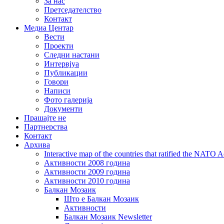
За нас
Претседателство
Контакт
Медиа Центар
Вести
Проекти
Следни настани
Интервјуа
Публикации
Говори
Написи
Фото галерија
Документи
Прашајте не
Партнерства
Контакт
Архива
Interactive map of the countries that ratified the NATO 
Активности 2008 година
Активности 2009 година
Активности 2010 година
Балкан Мозаик
Што е Балкан Мозаик
Активности
Балкан Мозаик Newsletter