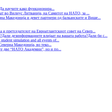
Да научите како функционира...
ат во Вилнус Литванија, на Самитот на НАТО, за ...
рна Македонија и девет партнери од балканските и Више...
 и претседателот на Евроатлантскиот совет на Север...
?Дали дезинформациите влијаат на вашата работа?Дали би с...
tudent simulation and all events of...
еверна Македонија, во теко...
те две “НАТО Академии”, но и по...