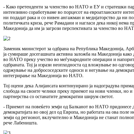
- Како претенденти за членство во НАТО и ЕУ и стратешки па
интензивно соработуваме во порцесот на евроатланските интег
ни подадат рака и со нивен ангажман и медијаторство да ни по
политичката криза, рече Рамадани и нагласи дека никој нема п
Македонија да им ја загрози перспективата за членство во НА
Заменик министерот за одбрана на Република Македонија, Арб
ја сумираше досегашната активна заложба на Македонија како 
во НАТО преку учество во меѓународните операции и напорит
одбраната. Тој ја изрази неопходноста од вложување во одгово
одржување на добрососедските односи и негување на демократ
интегрирање на Македонија во НАТО.
Тој оцени дека Алијансата континуирано ја надоградува примар
слобода на своите челнки преку приемот на нови членки, но и
партнерства со останатите демократии ширум светот.
- Приемот на повеќето земји од Балканот во НАТО придонесе д
демократијата во овој дел од Европа, но работата на ова поле н
земји од регионот, вклучително и Македонија не станат полно
рече Лабеништа.