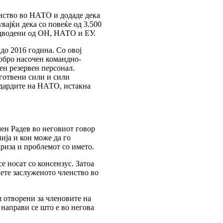
ленство во НАТО и додаде дека
вајќи дека со повеќе од 3.500
дводени од ОН, НАТО и ЕУ.
до 2016 година. Со овој
добро насочен командно-
ен резервен персонал.
готвени сили и сили
ндардите на НАТО, истакна
ен Радев во неговиот говор
ија и кои може да го
криза и проблемот со името.
е носат со консензус. Затоа
иете заслуженото членство во
ш отворени за членовите на
 направи се што е во негова