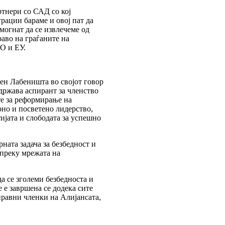
ртнери со САД со кој
рации бараме и овој пат да
могнат да се извлечеме од
раво на граѓаните на
ТО и ЕУ.
ен Лабеништа во својот говор
држава аспирант за членство
е за реформирање на
рно и посветено лидерство,
ијата и слободата за успешно
ната задача за безбедност и
 преку мрежата на
а се зголеми безбедноста и
е е завршена се додека сите
правни членки на Алијансата,