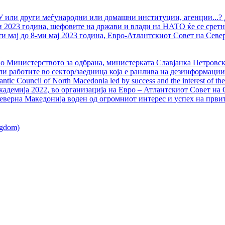
У или други меѓународни или домашни институции, агенции...? 
ли 2023 година, шефовите на држави и влади на НАТО ќе се сретн
ти мај до 8-ми мај 2023 година, Евро-Атлантскиот Совет на Севе
о Министерството за одбрана, министерката Славјанка Петровска
ли работите во сектор/заедница која е ранлива на дезинформации
ntic Council of North Macedonia led by success and the interest of the s
адемија 2022, во организација на Евро – Атлантскиот Совет на С
еверна Македонија воден од огромниот интерес и успех на први