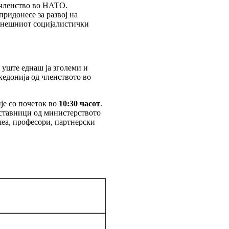
 членство во НАТО.
придонесе за развој на
ранешниот социјалистички
 уште еднаш ја зголеми и
кедонија од членството во
пјe со почеток во
10:30 часот
.
тставници од министерството
шеа, професори, партнерски