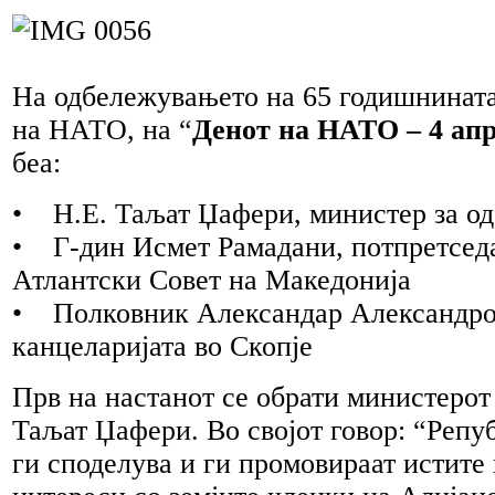
На одбележувањето на 65 годишнинат
на НАТО, на “
Денот на НАТО – 4 ап
беа:
• Н.Е. Таљат Џафери, министер за о
• Г-дин Исмет Рамадани, потпретседа
Атлантски Совет на Македонија
• Полковник Александар Александр
канцеларијата во Скопје
Прв на настанот се обрати министерот 
Таљат Џафери. Во својот говор: “Репу
ги споделува и ги промовираат истите