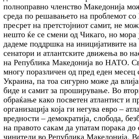
полноправно членство Македонија мож
среда по решавањето на проблемот со 
пресрет на претстојниот самит, не мо
нешто ќе се смени од Чикаго, но мора 
дадеме поддршка на иницијативите на
сенатори и атлантските движења во на
на Република Македонија во НАТО. Св
многу поразличен од пред еден месец 
Украина, па тоа сигурно може да влија
биде и самит за проширување. Во втор
обраќање како посветен атлантист и п
организација која ги негува евро – атл
вредности – демократија, слобода, без
на правото сакам да упатам порака до
чинители во Република Македонија. В