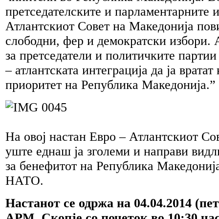
претседателските и парламентарните и
Атлантскиот Совет на Македонија пов
слободни, фер и демократски избори. 
за претседатели и политичките партии
– атлантската интеграција да ја вратат
приоритет на Република Македонија.”
На овој настан Евро – Атлантскиот Со
уште еднаш ја зголеми и направи видли
за бенефитот на Република Македонија
НАТО.
Настанот се одржa на 04.04.2014 (пе
АРМ, Скопје со почеток во 10:30 час