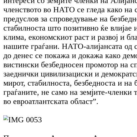
интереси со земјите членки на Алијан
членството во НАТО се гледа како на
предуслов за спроведување на безбедн
стабилноста што позитивно ќе влијае и
клима, економскиот раст и развој и бл
нашите граѓани. НАТО-алијансата од 
до денес се покажа и докажа како дем
вистински безбедносен промотор на с
заеднички цивилизациски и демократс
мирот, стабилноста, безбедноста и на 
граѓаните, не само на земјите-членки
во евроатлантската област”.