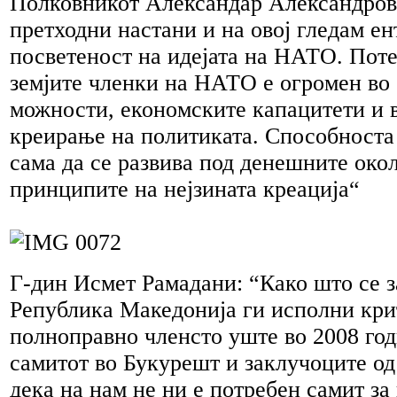
Полковникот Александар Александров:
претходни настани и на овој гледам ен
посветеност на идејата на НАТО. Поте
земјите членки на НАТО е огромен во 
можности, економските капацитети и в
креирање на политиката. Способноста
сама да се развива под денешните око
принципите на нејзината креација“
Г-дин Исмет Рамадани: “Како што се з
Република Македонија ги исполни кри
полноправно членсто уште во 2008 год
самитот во Букурешт и заклучоците од
дека на нам не ни е потребен самит за