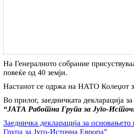
На Генералното собрание присуствува
повеќе од 40 земји.
Настанот се одржа на НАТО Колеџот з
Во прилог, заедничката декларација з
“ЈАТА Работна Група за Југо-Источ
Заедничка декларација за основањето
Група за Југо-Источна Европа”