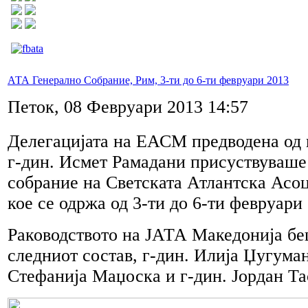
АТА Генерално Собрание, Рим, 3-ти до 6-ти февруари 2013
Петок, 08 Февруари 2013 14:57
Делегацијата на ЕАСМ предводена од 
г-дин. Исмет Рамадани присуствуваше
собрание на Светската Атлантска Асоц
кое се одржа од 3-ти до 6-ти февруари
Раководството на ЈАТА Македонија бе
следниот состав, г-дин. Илија Џугуман
Стефанија Маџоска и г-дин. Јордан Та