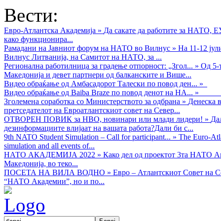
Вести:
Евро-Атлантска Академија
»
Да сакате да работите за НАТО, 
како функционира...
Рамадани на Јавниот форум на НАТО во Вилнус
»
На 11-12 ју
Вилнус Литванија, на Самитот на НАТО, за ...
Регионална работилница за градење отпорност: „Згол...
»
Од 5-
Македонија и девет партнери од балканските и Више...
Видео обраќањe од Амбасадорот Талески по повод ден...
»
Видео обраќање од Baiba Braze по повод денот на НА...
»
Зголемена соработка со Министерството за одбрана
»
Денеска в
претседателот на Евроатлантскиот совет на Север...
ОТВОРЕН ПОВИК за НВО, новинари или млади лидери!
»
Да
дезинформациите влијаат на вашата работа?Дали би с...
9th NATO Student Simulation – Call for participant...
»
The Euro-Atla
simulation and all events of...
НАТО АКАДЕМИЈА 2022
»
Како дел од проектот 3та НАТО Ак
Македонија, во теко...
ПОСЕТА НА ВИЛА ВОДНО
»
Евро – Атлантскиот Совет на С
“НАТО Академии”, но и по...