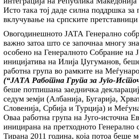
интеграција на Република Македонија
Исто така тој даде силна поддршка за
вклучување на српските претставници
Овогодинешното ЈАТА Генерално собр
важно затоа што се започнаа многу зн
особено на Генералното Собрание на 
иницијатива на Илија Џугуманов, беш
работна група во рамките на Меѓунар
(“ЈАТА Работна Група за Југо-Исто
беше потпишана заедничка декларациј
седум земји (Албанија, Бугарија, Хрва
Словенија, Србија и Турција) и Меѓун
Оваа работна група на Југо-источна Е
иницирана на претходното Генерално 
Тирана 2011 година, која потоа беше 