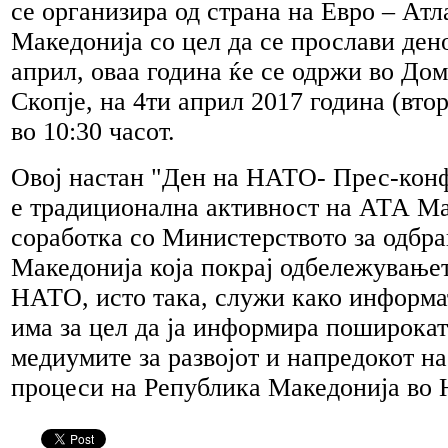
се организира од страна на Евро – Атл
Македонија со цел да се прослави ден
април, оваа година ќе се одржи во До
Скопје, на 4ти април 2017 година (вто
во 10:30 часот.
Овој настан "Ден на НАТО- Прес-конф
е традиционална активност на АТА Ма
соработка со Министерството за одбра
Македонија која покрај одбележување
НАТО, исто така, служи како информа
има за цел да ја информира поширокат
медиумите за развојот и напредокот н
процеси на Република Македонија во