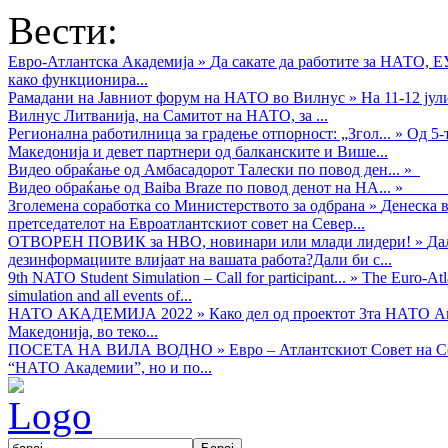
Вести:
Евро-Атлантска Академија
»
Да сакате да работите за НАТО, 
како функционира...
Рамадани на Јавниот форум на НАТО во Вилнус
»
На 11-12 ју
Вилнус Литванија, на Самитот на НАТО, за ...
Регионална работилница за градење отпорност: „Згол...
»
Од 5-
Македонија и девет партнери од балканските и Више...
Видео обраќањe од Амбасадорот Талески по повод ден...
»
Видео обраќање од Baiba Braze по повод денот на НА...
»
Зголемена соработка со Министерството за одбрана
»
Денеска в
претседателот на Евроатлантскиот совет на Север...
ОТВОРЕН ПОВИК за НВО, новинари или млади лидери!
»
Да
дезинформациите влијаат на вашата работа?Дали би с...
9th NATO Student Simulation – Call for participant...
»
The Euro-Atla
simulation and all events of...
НАТО АКАДЕМИЈА 2022
»
Како дел од проектот 3та НАТО Ак
Македонија, во теко...
ПОСЕТА НА ВИЛА ВОДНО
»
Евро – Атлантскиот Совет на С
“НАТО Академии”, но и по...