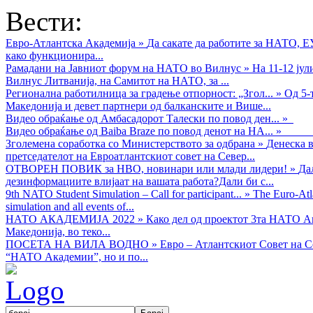
Вести:
Евро-Атлантска Академија
»
Да сакате да работите за НАТО, 
како функционира...
Рамадани на Јавниот форум на НАТО во Вилнус
»
На 11-12 ју
Вилнус Литванија, на Самитот на НАТО, за ...
Регионална работилница за градење отпорност: „Згол...
»
Од 5-
Македонија и девет партнери од балканските и Више...
Видео обраќањe од Амбасадорот Талески по повод ден...
»
Видео обраќање од Baiba Braze по повод денот на НА...
»
Зголемена соработка со Министерството за одбрана
»
Денеска в
претседателот на Евроатлантскиот совет на Север...
ОТВОРЕН ПОВИК за НВО, новинари или млади лидери!
»
Да
дезинформациите влијаат на вашата работа?Дали би с...
9th NATO Student Simulation – Call for participant...
»
The Euro-Atla
simulation and all events of...
НАТО АКАДЕМИЈА 2022
»
Како дел од проектот 3та НАТО Ак
Македонија, во теко...
ПОСЕТА НА ВИЛА ВОДНО
»
Евро – Атлантскиот Совет на С
“НАТО Академии”, но и по...