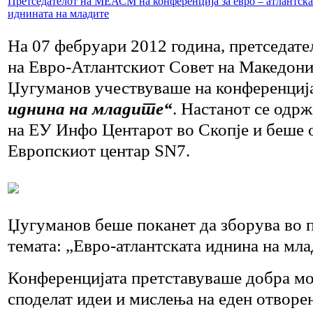
Претседателот на МЕАСМ на конференција за евро – атлантска
иднината на младите
На 07 фебруари 2012 година, претседате
на Евро-Атлантскиот Совет на Македониј
Џугуманов учествуваше на конференциј
иднина на младите“
. Настанот се одр
на ЕУ Инфо Центарот во Скопје и беше 
Европскиот центар SN7.
Џугуманов беше поканет да зборува во п
темата: „Евро-атлантската иднина на мла
Конференцијата претставуваше добра мо
споделат идеи и мислења на еден отворе