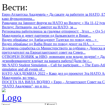
Вести:
Евро-Атлантска Академија
»
Да сакате да работите за НАТО, 
како функционира...
Рамадани на Јавниот форум на НАТО во Вилнус
»
На 11-12 ју
Вилнус Литванија, на Самитот на НАТО, за ...
Регионална работилница за градење отпорност: „Згол...
»
Од 5-
Македонија и девет партнери од балканските и Више...
Видео обраќањe од Амбасадорот Талески по повод ден...
»
Видео обраќање од Baiba Braze по повод денот на НА...
»
Зголемена соработка со Министерството за одбрана
»
Денеска в
претседателот на Евроатлантскиот совет на Север...
ОТВОРЕН ПОВИК за НВО, новинари или млади лидери!
»
Да
дезинформациите влијаат на вашата работа?Дали би с...
9th NATO Student Simulation – Call for participant...
»
The Euro-Atla
simulation and all events of...
НАТО АКАДЕМИЈА 2022
»
Како дел од проектот 3та НАТО Ак
Македонија, во теко...
ПОСЕТА НА ВИЛА ВОДНО
»
Евро – Атлантскиот Совет на С
“НАТО Академии”, но и по...