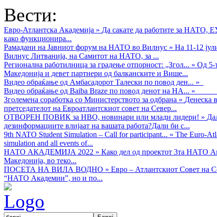
Вести:
Евро-Атлантска Академија
»
Да сакате да работите за НАТО, 
како функционира...
Рамадани на Јавниот форум на НАТО во Вилнус
»
На 11-12 ју
Вилнус Литванија, на Самитот на НАТО, за ...
Регионална работилница за градење отпорност: „Згол...
»
Од 5-
Македонија и девет партнери од балканските и Више...
Видео обраќањe од Амбасадорот Талески по повод ден...
»
Видео обраќање од Baiba Braze по повод денот на НА...
»
Зголемена соработка со Министерството за одбрана
»
Денеска в
претседателот на Евроатлантскиот совет на Север...
ОТВОРЕН ПОВИК за НВО, новинари или млади лидери!
»
Да
дезинформациите влијаат на вашата работа?Дали би с...
9th NATO Student Simulation – Call for participant...
»
The Euro-Atla
simulation and all events of...
НАТО АКАДЕМИЈА 2022
»
Како дел од проектот 3та НАТО Ак
Македонија, во теко...
ПОСЕТА НА ВИЛА ВОДНО
»
Евро – Атлантскиот Совет на С
“НАТО Академии”, но и по...