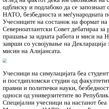
одблиску и подлабоко да се запознаат
НАТО, безбедноста и меѓународната 
Учесниците на состанок на формат на
Северноатлантски Совет дебатираа за 
прашања за идната работа и миси на 
заврши со усвојување на Декларација 
мисии на Алијансата.
Учесници на симулацијата беа студен
и постдипломски студии од факултетит
правни и политички науки, безбеднос
односи од универзитетите во Републик
Специјални учесници на настанот беа