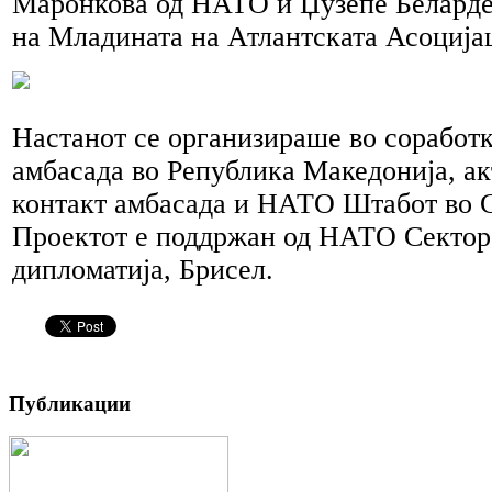
Маронкова од НАТО и Џузепе Белардет
на Младината на Атлантската Асоцијац
Настанот се организираше во соработк
амбасада во Република Македонија, 
контакт амбасада и НАТО Штабот во С
Проектот е поддржан од НАТО Секторо
дипломатија, Брисел.
Публикации