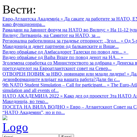
Вести:
Евро-Атлантска Академија
»
Да сакате да работите за НАТО, 
како функционира...
Рамадани на Јавниот форум на НАТО во Вилнус
»
На 11-12 ју
Вилнус Литванија, на Самитот на НАТО, за ...
Регионална работилница за градење отпорност: „Згол...
»
Од 5-
Македонија и девет партнери од балканските и Више...
Видео обраќањe од Амбасадорот Талески по повод ден...
»
Видео обраќање од Baiba Braze по повод денот на НА...
»
Зголемена соработка со Министерството за одбрана
»
Денеска в
претседателот на Евроатлантскиот совет на Север...
ОТВОРЕН ПОВИК за НВО, новинари или млади лидери!
»
Да
дезинформациите влијаат на вашата работа?Дали би с...
9th NATO Student Simulation – Call for participant...
»
The Euro-Atla
simulation and all events of...
НАТО АКАДЕМИЈА 2022
»
Како дел од проектот 3та НАТО Ак
Македонија, во теко...
ПОСЕТА НА ВИЛА ВОДНО
»
Евро – Атлантскиот Совет на С
“НАТО Академии”, но и по...