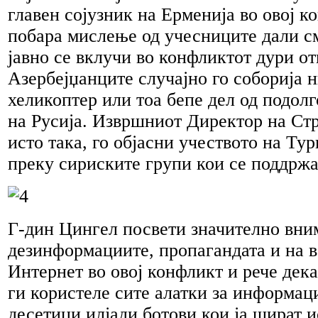
главен сојузник на Ерменија во овој ко
побара мислење од учесниците дали см
јавно се вклучи во конфликтот дури от
Азербејџанците случајно го соборија 
хеликоптер или тоа бепе дел од подол
на Русија. Извршниот Директор на Ст
исто така, го објасни учеството на Тур
преку сириските групи кои се поддржан
Г-дин Цингел посвети значително вни
дезинформациите, пропагандата и на в
Интернет во овој конфликт и рече дека
ги користеле сите алатки за информаци
десетици илјади ботови кои ја шират и