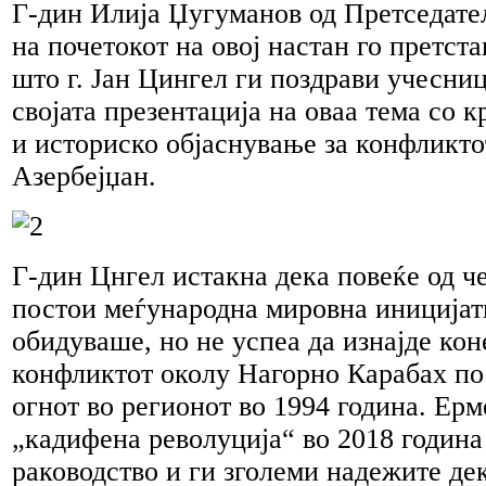
Г-дин Илија Џугуманов од Претседате
на почетокот на овој настан го претста
што г. Јан Цингел ги поздрави учесниц
својата презентација на оваа тема со 
и историско објаснување за конфликто
Азербејџан.
Г-дин Цнгел истакна дека повеќе од че
постои меѓународна мировна иницијати
обидуваше, но не успеа да изнајде ко
конфликтот околу Нагорно Карабах по
огнот во регионот во 1994 година. Ерм
„кадифена револуција“ во 2018 година
раководство и ги зголеми надежите де