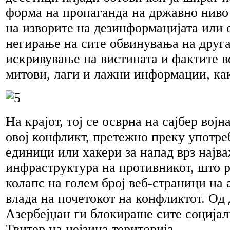
форма на пропаганда на државно ниво
на изворите на дезинформацијата или 
негирање на сите обвинувања на друга
искривување на вистината и фактите в
митови, лаги и лажни информации, как
На крајот, тој се осврна на сајбер војн
овој конфликт, претежно преку употреб
единици или хакери за напад врз најв
инфраструктура на противникот, што 
колапс на голем број веб-страници на 
влада на почетокот на конфликтот. Од 
Азербејџан ги блокираше сите соција
Твитер на нејзина територија.