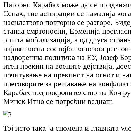
Нагорно Карабах може да се придвиж
Сепак, тие аспирации се намалија кога
насилството повторно се разгоре. Биде
станаа смртоносни, Ерменија прогласи
општа мобилизација, а од друга стран
најави воена состојба во некои регион
надворешна политика на ЕУ, Јозеф Бор
итен прекин на воените дејствија, дее
почитување на прекинот на огнот и на
преговорите за решавање на конфликт
Карабах под покровителство на Ко-гр
Минск Итно се потребни веднаш.
Тој исто така ја спомена и главната ул