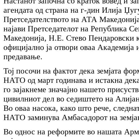
Настанот започна со краток вовед и з
агендата од страна на г-дин Илија Џу
Претседателството на АТА Македонија,
најави Претседателот на Република Се
Македонија, Н.Е. Стево Пендаровски 
официјално ја отвори оваа Академија 
предавање.
Тој посочи на фактот дека земјата фор
НАТО од март годинава и истакна дека
го зајакнеме значајно нашето присуств
цивилниот дел во седиштето на Алијан
Во оваа насока, како што рече, следна
НАТО заминува Амбасадорот на земјав
Во однос на реформите во нашата Арм