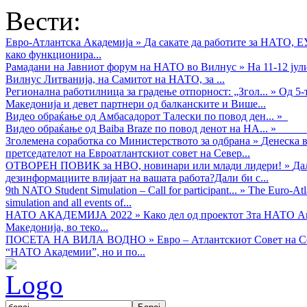
Вести:
Евро-Атлантска Академија
»
Да сакате да работите за НАТО, 
како функционира...
Рамадани на Јавниот форум на НАТО во Вилнус
»
На 11-12 ју
Вилнус Литванија, на Самитот на НАТО, за ...
Регионална работилница за градење отпорност: „Згол...
»
Од 5-
Македонија и девет партнери од балканските и Више...
Видео обраќањe од Амбасадорот Талески по повод ден...
»
Видео обраќање од Baiba Braze по повод денот на НА...
»
Зголемена соработка со Министерството за одбрана
»
Денеска в
претседателот на Евроатлантскиот совет на Север...
ОТВОРЕН ПОВИК за НВО, новинари или млади лидери!
»
Да
дезинформациите влијаат на вашата работа?Дали би с...
9th NATO Student Simulation – Call for participant...
»
The Euro-Atla
simulation and all events of...
НАТО АКАДЕМИЈА 2022
»
Како дел од проектот 3та НАТО Ак
Македонија, во теко...
ПОСЕТА НА ВИЛА ВОДНО
»
Евро – Атлантскиот Совет на С
“НАТО Академии”, но и по...