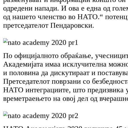
одредени напади. И ова е една од гол
од нашето членство во НАТО.“ потен
претседателот Пендаровски.
По официјалното обраќање, учесници
Академијата имаа исклучителна можно
и половина да дискутираат и поставув
Претседателот поврзани со безбедност
НАТО интеграциите, што предизвика у
времетраењето на овој дел од вчерашн