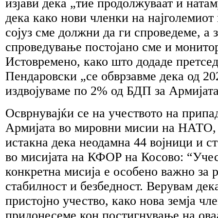
изјави дека „тие продолжуваат и ната
дека како нови членки на најголемиот
сојуз сме должни да ги спроведеме, а 
спроведување постојано сме и монито
Истовремено, како што додаде претсед
Пендаровски „се обврзавме дека од 202
издвојуваме по 2% од БДП за Армијата
Осврнувајќи се на учеството на припа
Армијата во мировни мисии на НАТО,
истакна дека неодамна 44 војници и 
во мисијата на КФОР на Косово: “Учес
конкретна мисија е особено важно за 
стабилност и безбедност. Верувам дек
пристојно учество, како нова земја чл
придонесеме кон постигнување на оваа