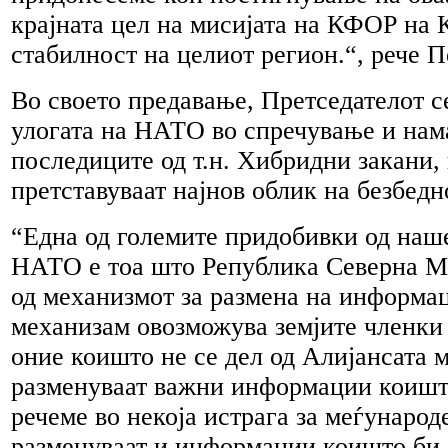
крајната цел на мисијата на КФОР на 
стабилност на целиот регион.“, рече 
Во своето предавање, Претседателот с
улогата на НАТО во спречување и нам
последиците од т.н. Хибридни закани,
претставуваат најнов облик на безбедн
“Една од големите придобивки од наш
НАТО е тоа што Република Северна Ма
од механизмот за размена на информац
механизам овозможува земјите членки
оние коишто не се дел од Алијансата м
разменуваат важни информации коишто
речеме во некоја истрага за меѓународ
разменуваат и информации коишто би 