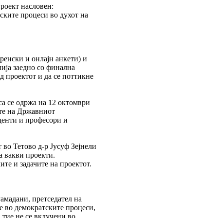
роект насловен:
ските процеси во духот на
ренски и онлајн анкети) и
ија заедно со финална
д проектот и да се поттикне
са се одржа на 12 октомври
ите на Државниот
уденти и професори и
во Тетово д-р Јусуф Зејнели
а вакви проекти.
ите и задачите на проектот.
Рамадани, претседател на
е во демократските процеси,
 тие не се вклучени во