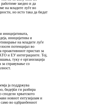
 работиме заедно и да
ме на младите луѓе во
ности, но исто така да бидат
ви иницијативата,
идеја, иницијатива и
мотивирање на младите луѓе
целосен потенцијал во
ка проактивниот пристап за
АТО и ЕУ интеграциите. Тој,
ашања, туку е организација
а за справување со
илност.
емја ја поддржува
о, бидејќи ги разбира
о сподели хрватското
рави новиот ентузијазам и
е само во одбранбениот