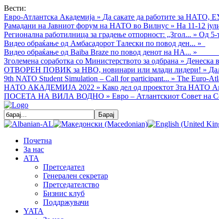
Вести:
Евро-Атлантска Академија
»
Да сакате да работите за НАТО, Е
Рамадани на Јавниот форум на НАТО во Вилнус
»
На 11-12 ју
Регионална работилница за градење отпорност: „Згол...
»
Од 5-
Видео обраќањe од Амбасадорот Талески по повод ден...
»
Видео обраќање од Baiba Braze по повод денот на НА...
»
Зголемена соработка со Министерството за одбрана
»
Денеска в
ОТВОРЕН ПОВИК за НВО, новинари или млади лидери!
»
Да
9th NATO Student Simulation – Call for participant...
»
The Euro-Atla
НАТО АКАДЕМИЈА 2022
»
Како дел од проектот 3та НАТО Ак
ПОСЕТА НА ВИЛА ВОДНО
»
Евро – Атлантскиот Совет на С
Почетна
За нас
АТА
Претседател
Генерален секретар
Претседателство
Бизнис клуб
Поддржувачи
YATA