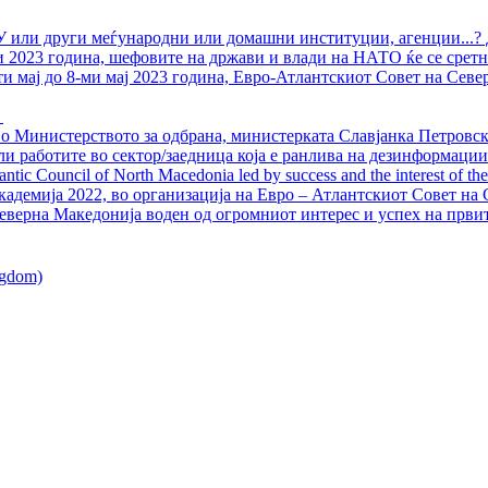
У или други меѓународни или домашни институции, агенции...? 
ли 2023 година, шефовите на држави и влади на НАТО ќе се сретн
ти мај до 8-ми мај 2023 година, Евро-Атлантскиот Совет на Севе
о Министерството за одбрана, министерката Славјанка Петровска
ли работите во сектор/заедница која е ранлива на дезинформации
ntic Council of North Macedonia led by success and the interest of the s
адемија 2022, во организација на Евро – Атлантскиот Совет на С
еверна Македонија воден од огромниот интерес и успех на први