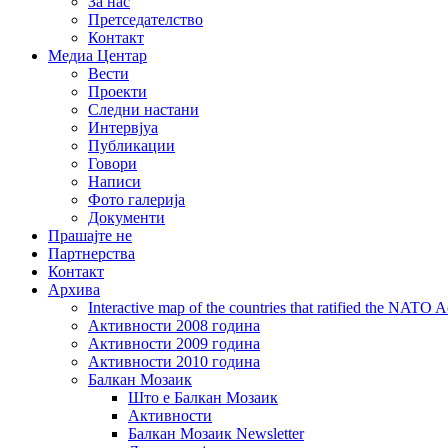
За нас
Претседателство
Контакт
Медиа Центар
Вести
Проекти
Следни настани
Интервјуа
Публикации
Говори
Написи
Фото галерија
Документи
Прашајте не
Партнерства
Контакт
Архива
Interactive map of the countries that ratified the NATO 
Активности 2008 година
Активности 2009 година
Активности 2010 година
Балкан Мозаик
Што е Балкан Мозаик
Активности
Балкан Мозаик Newsletter