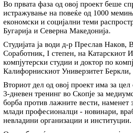
Во првата фаза од овој проект беше с
истражување на повеќе од 1000 мемињ
економски и социјални теми распрост
Бугарија и Северна Македонија.
Студијата ја води д-р Преслав Наков,
Соработник, I степен, на Катарскиот И
компјутерски студии и доктор по комп
Калифорнискиот Универзитет Беркли,
Вториот дел од овој проект има за цел
3-дневен тренинг во Скопје за медиум
борба против лажните вести, наменет з
млади професионалци - новинари, вра
невладини организации и институции.