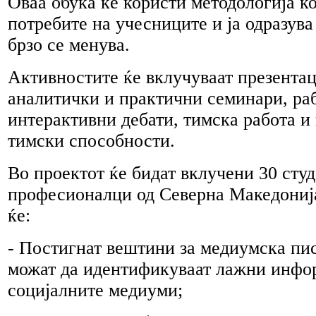
Оваа обука ќе користи методологија ко
потребите на учесниците и ја одразува
брзо се менува.
Активностите ќе вклучуваат презентац
аналитички и практични семинари, ра
интерактивни дебати, тимска работа и
тимски способности.
Во проектот ќе бидат вклучени 30 сту
професионалци од Северна Македонија
ќе:
- Постигнат вештини за медиумска пис
можат да идентификуваат лажни инфо
социјалните медиуми;