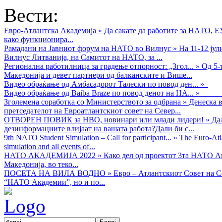
Вести:
Евро-Атлантска Академија
»
Да сакате да работите за НАТО, 
како функционира...
Рамадани на Јавниот форум на НАТО во Вилнус
»
На 11-12 ју
Вилнус Литванија, на Самитот на НАТО, за ...
Регионална работилница за градење отпорност: „Згол...
»
Од 5-
Македонија и девет партнери од балканските и Више...
Видео обраќањe од Амбасадорот Талески по повод ден...
»
Видео обраќање од Baiba Braze по повод денот на НА...
»
Зголемена соработка со Министерството за одбрана
»
Денеска в
претседателот на Евроатлантскиот совет на Север...
ОТВОРЕН ПОВИК за НВО, новинари или млади лидери!
»
Да
дезинформациите влијаат на вашата работа?Дали би с...
9th NATO Student Simulation – Call for participant...
»
The Euro-Atla
simulation and all events of...
НАТО АКАДЕМИЈА 2022
»
Како дел од проектот 3та НАТО Ак
Македонија, во теко...
ПОСЕТА НА ВИЛА ВОДНО
»
Евро – Атлантскиот Совет на С
“НАТО Академии”, но и по...