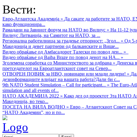
Вести:
Евро-Атлантска Академија
»
Да сакате да работите за НАТО, 
како функционира...
Рамадани на Јавниот форум на НАТО во Вилнус
»
На 11-12 ју
Вилнус Литванија, на Самитот на НАТО, за ...
Регионална работилница за градење отпорност: „Згол...
»
Од 5-
Македонија и девет партнери од балканските и Више...
Видео обраќањe од Амбасадорот Талески по повод ден...
»
Видео обраќање од Baiba Braze по повод денот на НА...
»
Зголемена соработка со Министерството за одбрана
»
Денеска в
претседателот на Евроатлантскиот совет на Север...
ОТВОРЕН ПОВИК за НВО, новинари или млади лидери!
»
Да
дезинформациите влијаат на вашата работа?Дали би с...
9th NATO Student Simulation – Call for participant...
»
The Euro-Atla
simulation and all events of...
НАТО АКАДЕМИЈА 2022
»
Како дел од проектот 3та НАТО Ак
Македонија, во теко...
ПОСЕТА НА ВИЛА ВОДНО
»
Евро – Атлантскиот Совет на С
“НАТО Академии”, но и по...