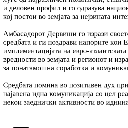
и деловен профил и го одразува нацио
кој постои во земјата за нејзината ин
Амбасадорот Дервиши го изрази своет
средбата и ги поздрави напорите кои 
имплементацијата на евро-атлантската 
вредности во земјата и регионот и изр
за понатамошна соработка и комуника
Средбата помина во позитивен дух пр
најавена идна комуникација со цел ре
некои заеднички активности во иднина