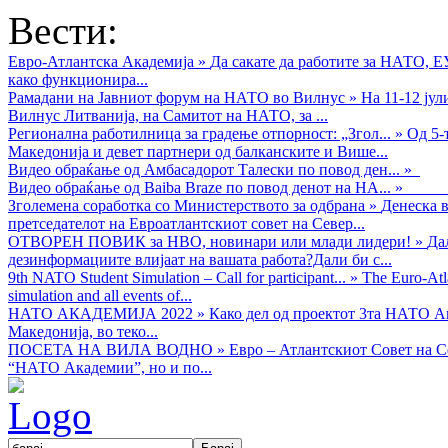
Вести:
Евро-Атлантска Академија
»
Да сакате да работите за НАТО, 
како функционира...
Рамадани на Јавниот форум на НАТО во Вилнус
»
На 11-12 ју
Вилнус Литванија, на Самитот на НАТО, за ...
Регионална работилница за градење отпорност: „Згол...
»
Од 5-
Македонија и девет партнери од балканските и Више...
Видео обраќањe од Амбасадорот Талески по повод ден...
»
Видео обраќање од Baiba Braze по повод денот на НА...
»
Зголемена соработка со Министерството за одбрана
»
Денеска в
претседателот на Евроатлантскиот совет на Север...
ОТВОРЕН ПОВИК за НВО, новинари или млади лидери!
»
Да
дезинформациите влијаат на вашата работа?Дали би с...
9th NATO Student Simulation – Call for participant...
»
The Euro-Atla
simulation and all events of...
НАТО АКАДЕМИЈА 2022
»
Како дел од проектот 3та НАТО Ак
Македонија, во теко...
ПОСЕТА НА ВИЛА ВОДНО
»
Евро – Атлантскиот Совет на С
“НАТО Академии”, но и по...