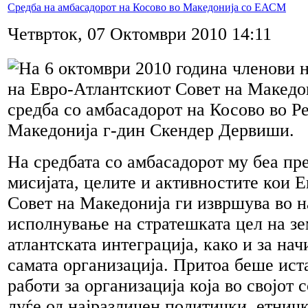
Средба на амбасадорот на Косово во Македонија со ЕАСМ
Четврток, 07 Октомври 2010 14:11
На 6 октомври 2010 година членови н
на Евро-Атлантскиот Совет на Македо
средба со амбасадорот на Косово во Р
Македонија г-дин Скендер Дервиши.
На средбата со амбасадорот му беа пр
мисијата, целите и активностите кои 
Совет на Македонија ги извршува во н
исполнување на стратешката цел на зе
атлантската интеграција, како и за нач
самата организација. Притоа беше ист
работи за организација која во својот 
луѓе од најразличен политички, етнич