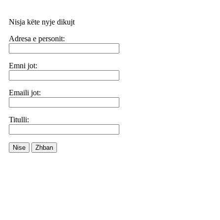
Nisja këte nyje dikujt
Adresa e personit:
Emni jot:
Emaili jot:
Titulli:
Nise
Zhban