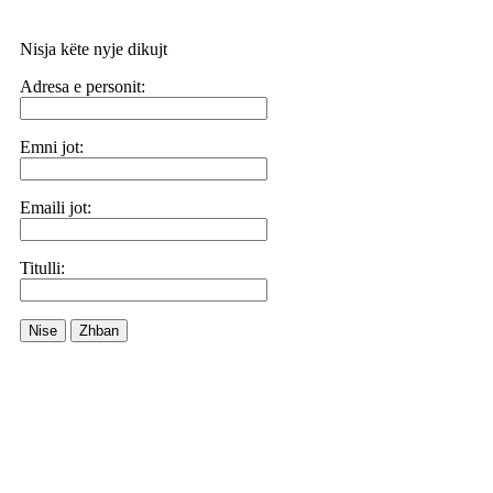
Nisja këte nyje dikujt
Adresa e personit:
Emni jot:
Emaili jot:
Titulli:
Nise
Zhban