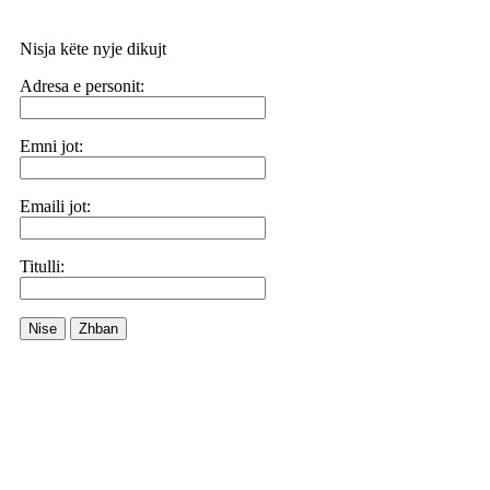
Nisja këte nyje dikujt
Adresa e personit:
Emni jot:
Emaili jot:
Titulli:
Nise
Zhban