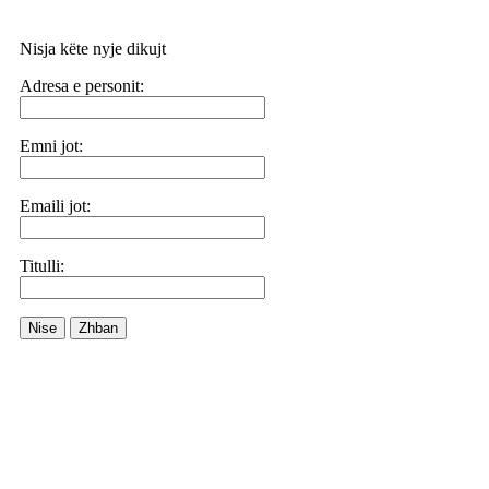
Nisja këte nyje dikujt
Adresa e personit:
Emni jot:
Emaili jot:
Titulli:
Nise
Zhban